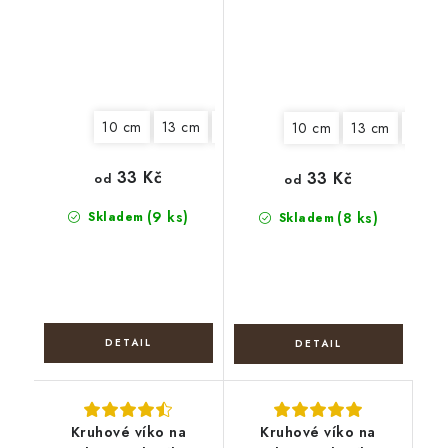
10 cm
13 cm
15 cm
18 cm
22 cm
25 cm
10 cm
13 cm
15 cm
33 Kč
33 Kč
od
od
(9 ks)
Skladem
(8 ks)
Skladem
Kruhové víko na
Kruhové víko na