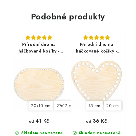
Podobné produkty
Přírodní dno na
Přírodní dno na
háčkované košíky -
háčkované košíky -
Ovál
Srdce
20x10 cm
27x17 cm
30x15 cm
15 cm
30x20 cm
20 cm
25 c
4
41 Kč
36 Kč
od
od
Skladem neomezeně
Skladem neomezeně