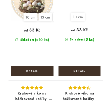
10 cm
10 cm
13 cm
15 cm
18 cm
22 cm
25 cm
33 Kč
33 Kč
od
od
(5 ks)
(>10 ks)
Skladem
Skladem
Kruhové víko na
Kruhové víko na
háčkované košíky -
háčkované košíky -
Kačenka s vejci
Beruška