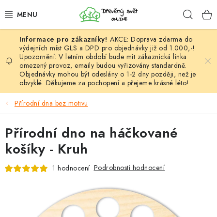
Přejít
Hleda
na
obsah
AKCE: Doprava zdarma do
HÁČKOVÁNÍ
výdejních míst GLS a DPD pro objednávky již od 1.000,-!
Upozornění: V letním období bude mít zákaznická linka
omezený provoz, emaily budou vyřizovány standardně.
VYPLÉTÁNÍ
Objednávky mohou být odeslány o 1-2 dny později, než je
obvyklé. Děkujeme za pochopení a přejeme krásné léto!
PŘÍZE
Přírodní dna bez motivu
VÝHODNÉ SADY
Přírodní dno na háčkované
DOPLŇKY
košíky - Kruh
TVOŘENÍ
Podrobnosti hodnocení
1 hodnocení
GALANTERIE A LÁTKY