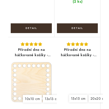
(2 ks)
Přírodní dno na
Přírodní dno na
háčkované košíky -
háčkované košíky -
Čtverec
Kruhová výseč
15x15 cm
20x20 cm
10x10 cm
13x13 cm
15x15 cm
18x18 cm
20