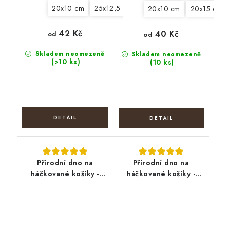
20x10 cm
25x12,5 cm
30x15 cm
20x10 cm
20x15 cm
42 Kč
40 Kč
od
od
Skladem neomezeně
Skladem neomezeně
(>10 ks)
(10 ks)
Přírodní dno na
Přírodní dno na
háčkované košíky -
háčkované košíky -
Hvězda
Obdélník