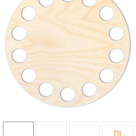
DÁRKY
VELKOOBCHOD
Doprava a platba
Vrácení zboží a reklamace
Časté otázky
Kontakt
Moje objednávka
Obchodní podmínky
Ochrana osobních údajů
Hodnocení obchodu
Oblíbené produkty
Věrnostní program