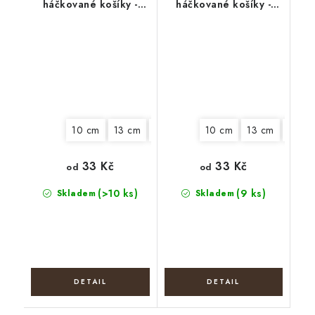
háčkované košíky -
háčkované košíky -
Kuřátko s kyticí
Holčička s husou
10 cm
13 cm
15 cm
18 cm
10 cm
22 cm
13 cm
25 cm
18 cm
33 Kč
33 Kč
od
od
(>10 ks)
(9 ks)
Skladem
Skladem