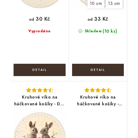
10 cm
13 cm
15 cm
30 Kč
33 Kč
od
od
(10 ks)
Vyprodáno
Skladem
Kruhové víko na
Kruhové víko na
háčkované košíky - Dva
háčkované košíky -
zajíci
Fialový věnec