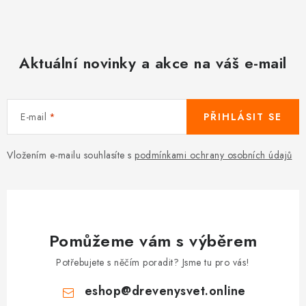
i
s
u
Aktuální novinky a akce na váš e-mail
E-mail
PŘIHLÁSIT SE
Vložením e-mailu souhlasíte s
podmínkami ochrany osobních údajů
Pomůžeme vám s výběrem
Potřebujete s něčím poradit? Jsme tu pro vás!
eshop
@
drevenysvet.online