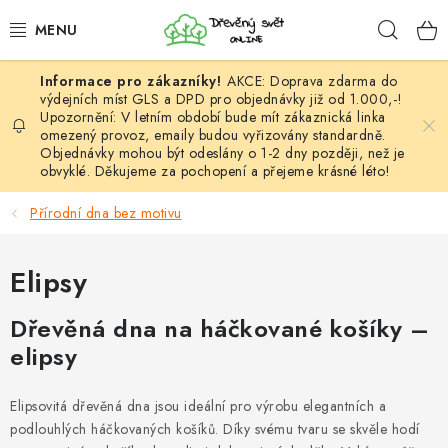
Přejít
Hleda
na
obsah
AKCE: Doprava zdarma do
HÁČKOVÁNÍ
výdejních míst GLS a DPD pro objednávky již od 1.000,-!
Upozornění: V letním období bude mít zákaznická linka
omezený provoz, emaily budou vyřizovány standardně.
VYPLÉTÁNÍ
Objednávky mohou být odeslány o 1-2 dny později, než je
obvyklé. Děkujeme za pochopení a přejeme krásné léto!
PŘÍZE
Přírodní dna bez motivu
VÝHODNÉ SADY
Elipsy
DOPLŇKY
Dřevěná dna na háčkované košíky –
TVOŘENÍ
elipsy
GALANTERIE A LÁTKY
Elipsovitá dřevěná dna jsou ideální pro výrobu elegantních a
podlouhlých háčkovaných košíků. Díky svému tvaru se skvěle hodí