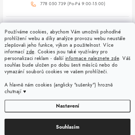
778 050 739 (Po-Pá 9:00-15:00)
Používáme cookies, abychom Vám umožnili pohodlné
prohlížení webu a díky analýze provozu webu neustále
zlepšovali jeho funkce, výkon a použitelnost. Více
informací
zde
. Cookies jsou také využívány pro
Z
personalizaci reklam - další
informace naleznete zde
. Váš
á
souhlas bude uložen po dobu šesti měsíců nebo do
Menu
vymazání souborů cookies ve vašem prohlížeči.
p
a
Doprava a platba
A hlavně nám cookies (anglicky "sušenky") hrozně
Blog o háčkování a pletení
t
chutnají ♥
Vrácení zboží a reklamace
í
Proč se může odstín příze Woody časem změnit?
Háčkování košíků - návody
Nastavení
Časté otázky
Sady pro začátečníky - Jak začít s háčkováním?
Jak háčkovat s neviditelným spojem? Nové video vám to ukáže!
Kontakt
Copyright 2026
Dřevěný svět online
. Všechna práva vyhrazena.
Upravit
Souhlasím
nastavení cookies
Děkovné cedulky pro učitele a školní personál
Moje objednávka
Košík s prstencem
Vytvořil Shoptet Premium