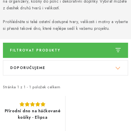
DÁRKY
na organizéry, košíky do polic i dekorativní doplňky. Vybírat můžete
z desítek druhů tvarů i velikostí.
VELKOOBCHOD
Prohlédněte si také ostatní dostupné tvary, velikosti i motivy a vyberte
si přesně takové dno, které nejlépe sedí k vašemu projektu.
Doprava a platba
Vrácení zboží a reklamace
Časté otázky
Kontakt
Moje objednávka
Obchodní podmínky
Ochrana osobních údajů
Hodnocení obchodu
FILTROVAT PRODUKTY
Oblíbené produkty
Věrnostní program
V
Ř
DOPORUČUJEME
ý
a
p
z
i
e
Stránka
1
z
1
-
1
položek celkem
s
n
p
í
r
p
Přírodní dno na háčkované
košíky - Elipsa
o
r
d
o