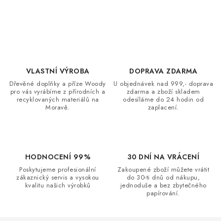
O
v
l
á
d
VLASTNÍ VÝROBA
DOPRAVA ZDARMA
a
Dřevěné doplňky a příze Woody
U objednávek nad 999,- doprava
c
pro vás vyrábíme z přírodních a
zdarma a zboží skladem
recyklovaných materiálů na
odesíláme do 24 hodin od
í
Moravě.
zaplacení.
p
r
v
k
HODNOCENÍ 99%
30 DNÍ NA VRÁCENÍ
y
Poskytujeme profesionální
Zakoupené zboží můžete vrátit
zákaznický servis a vysokou
do 30-ti dnů od nákupu,
v
kvalitu našich výrobků
jednoduše a bez zbytečného
ý
papírování.
p