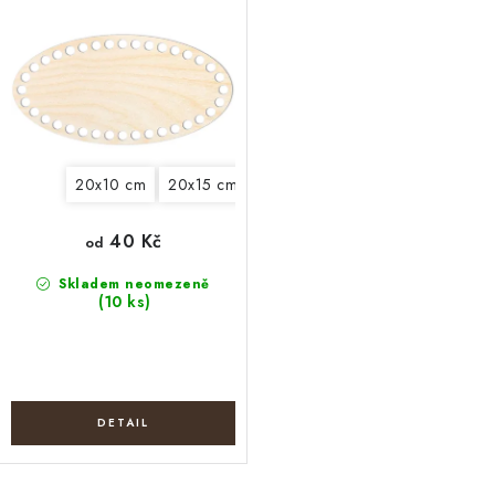
u
d
k
u
t
k
ů
t
ů
20x10 cm
20x15 cm
23x18 cm
30x15 cm
30x20
40 Kč
od
Skladem neomezeně
(10 ks)