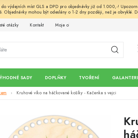
o výdejních míst GLS a DPD pro objednávky již od 1.000,-! Upozorněn
. Objednávky mohou být odeslány o 1-2 dny později, než je obvyklé. D
sté otázky
Kontakt
Moje objednávka
Obchodní podmínk
ÝHODNÉ SADY
DOPLŇKY
TVOŘENÍ
GALANTERI
skem
Kruhové víko na háčkované košíky - Kačenka s vejci
Kr
há