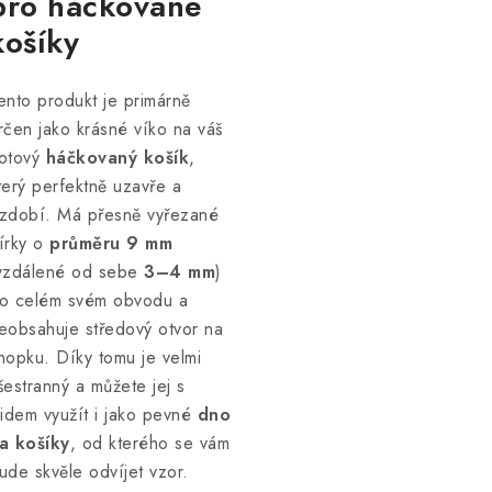
pro háčkované
košíky
ento produkt je primárně
rčen jako krásné víko na váš
otový
háčkovaný košík
,
terý perfektně uzavře a
zdobí. Má přesně vyřezané
írky o
průměru 9 mm
vzdálené od sebe
3–4 mm
)
o celém svém obvodu a
eobsahuje středový otvor na
nopku. Díky tomu je velmi
šestranný a můžete jej s
lidem využít i jako pevné
dno
a košíky
, od kterého se vám
ude skvěle odvíjet vzor.