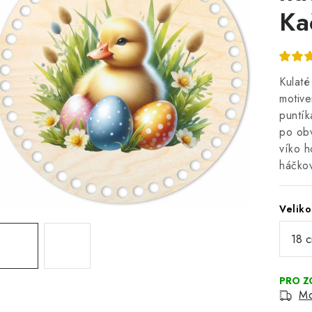
Ka
Kulaté
motive
puntík
po obv
víko h
háčko
Veliko
Mo