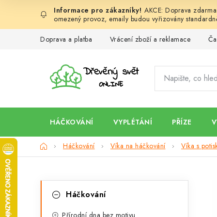
Přejít
AKCE: Doprava zdarma d
na
omezený provoz, emaily budou vyřizovány standardně
obsah
Doprava a platba
Vrácení zboží a reklamace
Ča
HÁČKOVÁNÍ
VYPLÉTÁNÍ
PŘÍZE
V
Domů
Háčkování
Víka na háčkování
Víka s poti
P
K
Přeskočit
Háčkování
kategorie
a
o
Přírodní dna bez motivu