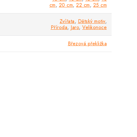
cm
,
20 cm
,
22 cm
,
25 cm
Zvířata
,
Dětský motiv
,
Příroda
,
Jaro
,
Velikonoce
Březová překližka