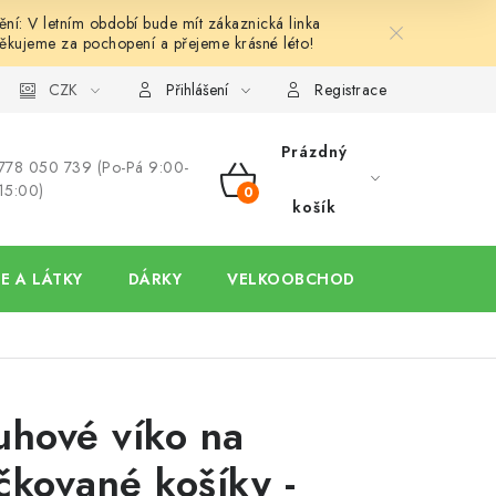
í: V letním období bude mít zákaznická linka
ěkujeme za pochopení a přejeme krásné léto!
y
Ochrana osobních údajů
CZK
Hodnocení obchodu
Oblíben
Přihlášení
Registrace
Prázdný
778 050 739 (Po-Pá 9:00-
15:00)
NÁKUPNÍ
košík
KOŠÍK
E A LÁTKY
DÁRKY
VELKOOBCHOD
uhové víko na
čkované košíky -