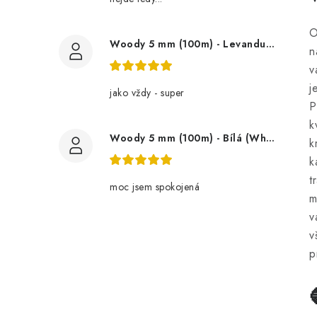
O
Woody 5 mm (100m) - Levandule (Lavender)
n
v
j
jako vždy - super
P
k
Woody 5 mm (100m) - Bílá (White)
k
k
t
moc jsem spokojená
m
v
v
p