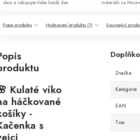
slevy a nakupujte třeba každý den.
materiálů na Morav
Popis produktu
Hodnocení produktu (1)
Související produ
Popis
Doplňko
produktu
Značka
🌸 Kulaté víko
Kategorie
na háčkované
EAN
košíky -
Kačenka s
Tvar
vejci