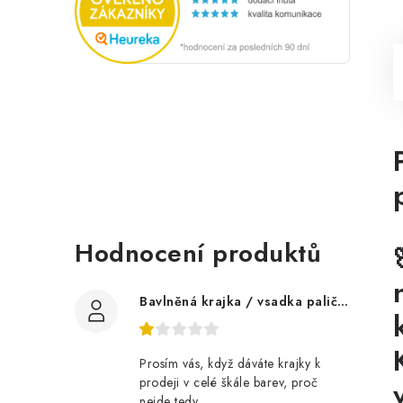
Hodnocení produktů
Bavlněná krajka / vsadka paličkovaná šíře 60 mm
Prosím vás, když dáváte krajky k
prodeji v celé škále barev, proč
nejde tedy...