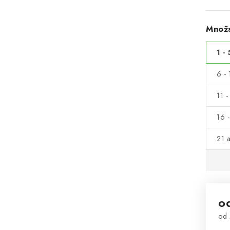
Množs
1 - 
6 - 
11 -
16 -
21 a
o
od
Mě