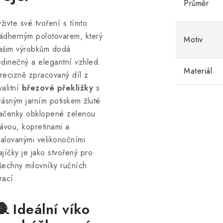
Průměr
živte své tvoření s tímto
ádherným polotovarem, který
Motiv
ašim výrobkům dodá
edinečný a elegantní vzhled.
Materiál
recizně zpracovaný díl z
valitní
březové překližky
s
rásným jarním potiskem žluté
ačenky obklopené zelenou
rávou, kopretinami a
alovanými velikonočními
ajíčky je jako stvořený pro
šechny milovníky ručních
rací.
🧶 Ideální víko