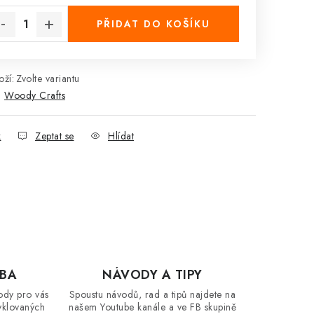
PŘIDAT DO KOŠÍKU
ží:
Zvolte variantu
:
Woody Crafts
k
Zeptat se
Hlídat
OBA
NÁVODY A TIPY
ody pro vás
Spoustu návodů, rad a tipů najdete na
yklovaných
našem Youtube kanále a ve FB skupině