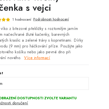
čenka s vejci
Podrobnosti hodnocení
1 hodnocení
 víko z březové překližky s roztomilým jarním
m načechrané žluté kačenky, barevných
atých kraslic a zelené trávy s kopretinami. Dírky
odu (9 mm) pro háčkování příze. Použijte jako
otového košíku nebo jako pevné dno při
vání nového.
Více informací
st
žnosti doručení