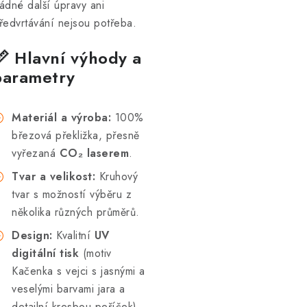
ádné další úpravy ani
ředvrtávání nejsou potřeba.
📏 Hlavní výhody a
parametry
Materiál a výroba:
100%
březová překližka, přesně
vyřezaná
CO₂ laserem
.
Tvar a velikost:
Kruhový
tvar s možností výběru z
několika různých průměrů.
Design:
Kvalitní
UV
digitální tisk
(motiv
Kačenka s vejci s jasnými a
veselými barvami jara a
detailní kresbou peříček).