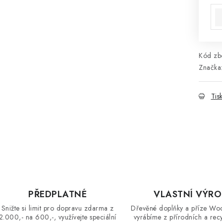
Kód zbo
Značka
Tis
PŘEDPLATNÉ
VLASTNÍ VÝR
Snižte si limit pro dopravu zdarma z
Dřevěné doplňky a příze Wo
2.000,- na 600,-, využívejte speciální
vyrábíme z přírodních a rec