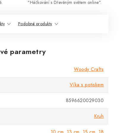
ě.
"Háčkování s Dřevěným světem online".
kty
Podobné produkty
vé parametry
Woody Crafts
Víka s potiskem
8596620029030
Kruh
10 cm
,
13 cm
,
15 cm
,
18