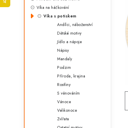
t
s
Víka na háčkování
e
t
Víka s potiskem
g
r
Andílci, náboženství
o
Dětské motivy
a
r
Jídlo a nápoje
n
i
Nápisy
e
n
Mandaly
í
Podzim
Příroda, krajina
p
Rostliny
a
S věnováním
n
Vánoce
e
Velikonoce
Zvířata
l
Ostatní motivy