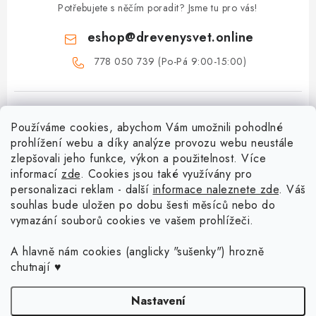
Potřebujete s něčím poradit? Jsme tu pro vás!
eshop
@
drevenysvet.online
778 050 739 (Po-Pá 9:00-15:00)
Používáme cookies, abychom Vám umožnili pohodlné
prohlížení webu a díky analýze provozu webu neustále
zlepšovali jeho funkce, výkon a použitelnost. Více
informací
zde
. Cookies jsou také využívány pro
Z
personalizaci reklam - další
informace naleznete zde
. Váš
á
souhlas bude uložen po dobu šesti měsíců nebo do
Menu
vymazání souborů cookies ve vašem prohlížeči.
p
a
Doprava a platba
A hlavně nám cookies (anglicky "sušenky") hrozně
Blog o háčkování a pletení
t
chutnají ♥
Vrácení zboží a reklamace
í
Proč se může odstín příze Woody časem změnit?
Háčkování košíků - návody
Nastavení
Časté otázky