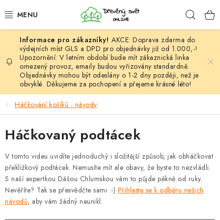
Přejít
Hleda
na
obsah
AKCE: Doprava zdarma do
HÁČKOVÁNÍ
výdejních míst GLS a DPD pro objednávky již od 1.000,-!
Upozornění: V letním období bude mít zákaznická linka
omezený provoz, emaily budou vyřizovány standardně.
VYPLÉTÁNÍ
Objednávky mohou být odeslány o 1-2 dny později, než je
obvyklé. Děkujeme za pochopení a přejeme krásné léto!
PŘÍZE
Háčkování košíků - návody
VÝHODNÉ SADY
Háčkovaný podtácek
DOPLŇKY
V tomto videu uvidíte jednoduchý i složitější způsob, jak obháčkovat
překližkový podtácek. Nemusíte mít ale obavy, že byste to nezvládli.
TVOŘENÍ
S naší expertkou Dášou Chlumskou vám to půjde pěkně od ruky.
Nevěříte? Tak se přesvědčte sami :-)
Přihlaste se k odběru našich
GALANTERIE A LÁTKY
návodů
, aby vám žádný neunikl.