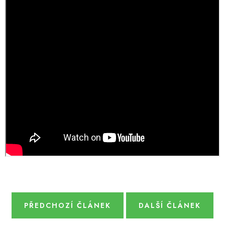
DÁRKY
VELKOOBCHOD
Doprava a platba
Vrácení zboží a reklamace
Časté otázky
Kontakt
Moje objednávka
Obchodní podmínky
Ochrana osobních údajů
Hodnocení obchodu
Oblíbené produkty
Věrnostní program
PŘEDCHOZÍ ČLÁNEK
DALŠÍ ČLÁNEK