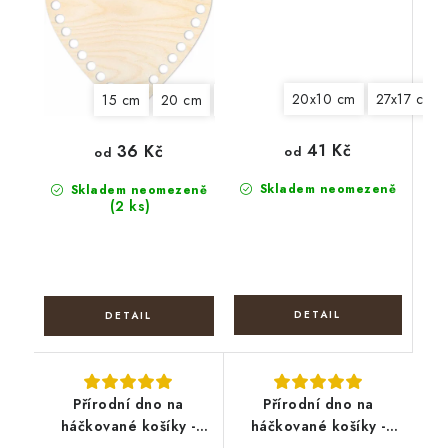
20x10 cm
27x17 cm
15 cm
20 cm
25 cm
30 cm
41 Kč
36 Kč
od
od
Skladem neomezeně
Skladem neomezeně
(2 ks)
Přírodní dno na
Přírodní dno na
háčkované košíky -
háčkované košíky -