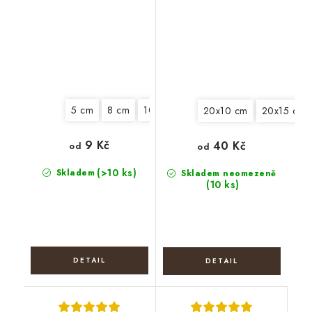
Kruh
Elipsa
5 cm
8 cm
10 cm
12 cm
13 cm
14 cm
20x10 cm
20x15 cm
9 Kč
40 Kč
od
od
(>10 ks)
Skladem
Skladem neomezeně
(10 ks)