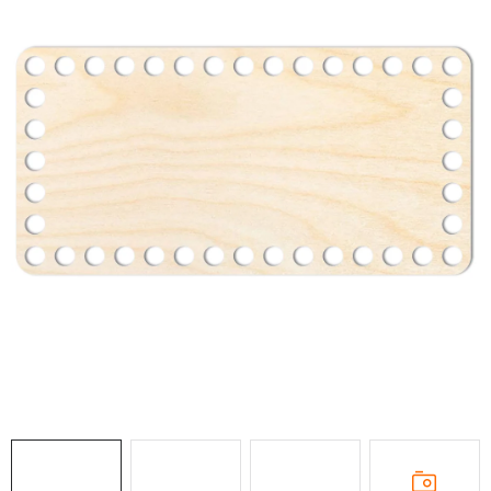
DÁRKY
VELKOOBCHOD
Doprava a platba
Vrácení zboží a reklamace
Časté otázky
Kontakt
Moje objednávka
Obchodní podmínky
Ochrana osobních údajů
Hodnocení obchodu
Oblíbené produkty
Věrnostní program