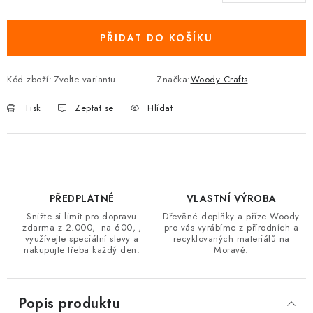
Měrná cena:
PŘIDAT DO KOŠÍKU
Kód zboží:
Zvolte variantu
Značka:
Woody Crafts
Tisk
Zeptat se
Hlídat
PŘEDPLATNÉ
VLASTNÍ VÝROBA
Snižte si limit pro dopravu
Dřevěné doplňky a příze Woody
zdarma z 2.000,- na 600,-,
pro vás vyrábíme z přírodních a
využívejte speciální slevy a
recyklovaných materiálů na
nakupujte třeba každý den.
Moravě.
Popis produktu