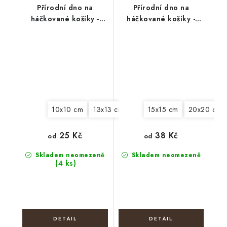
Přírodní dno na
Přírodní dno na
háčkované košíky -
háčkované košíky -
Čtverec
Hvězda
10x10 cm
13x13 cm
15x15 cm
15x15 cm
18x18 cm
20x20 cm
20
25 Kč
38 Kč
od
od
Skladem neomezeně
Skladem neomezeně
(4 ks)