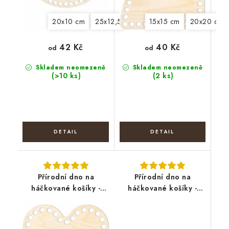
20x10 cm
25x12,5 cm
30x15 cm
15x15 cm
20x20 cm
42 Kč
40 Kč
od
od
Skladem neomezeně
Skladem neomezeně
(>10 ks)
(2 ks)
Přírodní dno na
Přírodní dno na
háčkované košíky -
háčkované košíky -
Srdce
Ovál