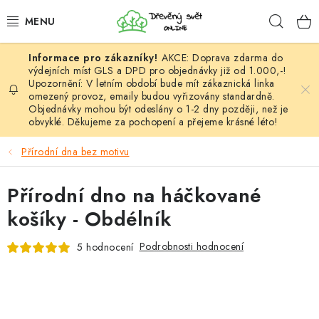
Přejít
Hleda
na
obsah
AKCE: Doprava zdarma do
HÁČKOVÁNÍ
výdejních míst GLS a DPD pro objednávky již od 1.000,-!
Upozornění: V letním období bude mít zákaznická linka
omezený provoz, emaily budou vyřizovány standardně.
VYPLÉTÁNÍ
Objednávky mohou být odeslány o 1-2 dny později, než je
obvyklé. Děkujeme za pochopení a přejeme krásné léto!
PŘÍZE
Přírodní dna bez motivu
VÝHODNÉ SADY
Přírodní dno na háčkované
DOPLŇKY
košíky - Obdélník
TVOŘENÍ
Podrobnosti hodnocení
5 hodnocení
GALANTERIE A LÁTKY