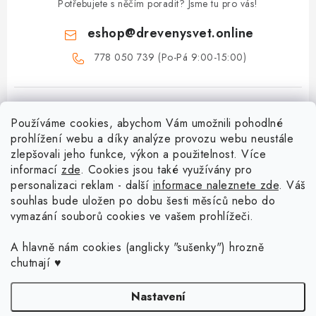
Potřebujete s něčím poradit? Jsme tu pro vás!
eshop
@
drevenysvet.online
778 050 739 (Po-Pá 9:00-15:00)
Používáme cookies, abychom Vám umožnili pohodlné
prohlížení webu a díky analýze provozu webu neustále
zlepšovali jeho funkce, výkon a použitelnost. Více
informací
zde
. Cookies jsou také využívány pro
Z
personalizaci reklam - další
informace naleznete zde
. Váš
á
souhlas bude uložen po dobu šesti měsíců nebo do
Menu
vymazání souborů cookies ve vašem prohlížeči.
p
a
Doprava a platba
A hlavně nám cookies (anglicky "sušenky") hrozně
Blog o háčkování a pletení
t
chutnají ♥
Vrácení zboží a reklamace
í
Proč se může odstín příze Woody časem změnit?
Háčkování košíků - návody
Nastavení
Časté otázky
Sady pro začátečníky - Jak začít s háčkováním?
Jak háčkovat s neviditelným spojem? Nové video vám to ukáže!