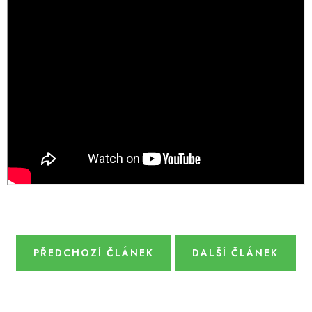
DÁRKY
VELKOOBCHOD
Doprava a platba
Vrácení zboží a reklamace
Časté otázky
Kontakt
Moje objednávka
Obchodní podmínky
Ochrana osobních údajů
Hodnocení obchodu
Oblíbené produkty
Věrnostní program
PŘEDCHOZÍ ČLÁNEK
DALŠÍ ČLÁNEK