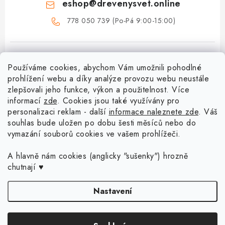
eshop
@
drevenysvet.online
778 050 739 (Po-Pá 9:00-15:00)
Používáme cookies, abychom Vám umožnili pohodlné
prohlížení webu a díky analýze provozu webu neustále
zlepšovali jeho funkce, výkon a použitelnost. Více
informací
zde
. Cookies jsou také využívány pro
Z
personalizaci reklam - další
informace naleznete zde
. Váš
á
souhlas bude uložen po dobu šesti měsíců nebo do
Menu
vymazání souborů cookies ve vašem prohlížeči.
p
a
Doprava a platba
A hlavně nám cookies (anglicky "sušenky") hrozně
Blog o háčkování a pletení
t
chutnají ♥
Vrácení zboží a reklamace
í
Proč se může odstín příze Woody časem změnit?
Háčkování košíků - návody
Nastavení
Časté otázky
Sady pro začátečníky - Jak začít s háčkováním?
Jak háčkovat s neviditelným spojem? Nové video vám to ukáže!
Kontakt
Copyright 2026
Dřevěný svět online
. Všechna práva vyhrazena.
Upravit