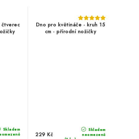
 čtverec
Dno pro květináče - kruh 15
nožičky
cm - přírodní nožičky
Skladem
Skladem
229 Kč
eomezeně
neomezeně