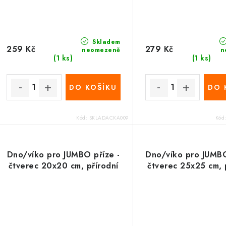
Skladem
259 Kč
279 Kč
neomezeně
n
(1 ks)
(1 ks)
DO KOŠÍKU
DO 
Kód:
SKLADACKA009
Kód
Dno/víko pro JUMBO příze -
Dno/víko pro JUMBO
čtverec 20x20 cm, přírodní
čtverec 25x25 cm, 