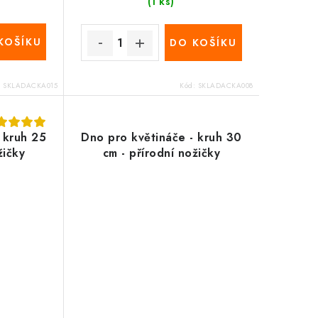
(1 ks)
KOŠÍKU
DO KOŠÍKU
:
SKLADACKA015
Kód:
SKLADACKA008
 kruh 25
Dno pro květináče - kruh 30
žičky
cm - přírodní nožičky