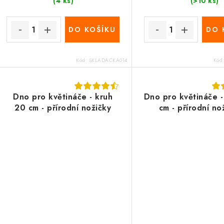
(4 ks)
(>10 ks)
DO KOŠÍKU
DO 
Kód:
SKLADACKA014
Kód
Dno pro květináče - kruh
Dno pro květináče -
20 cm - přírodní nožičky
cm - přírodní no