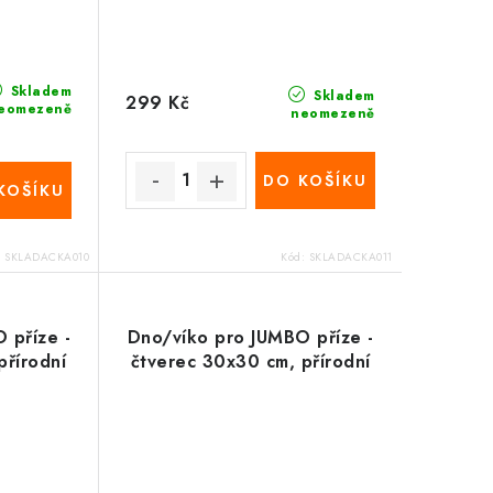
Skladem
Skladem
299 Kč
eomezeně
neomezeně
DO KOŠÍKU
KOŠÍKU
:
SKLADACKA010
Kód:
SKLADACKA011
 příze -
Dno/víko pro JUMBO příze -
přírodní
čtverec 30x30 cm, přírodní