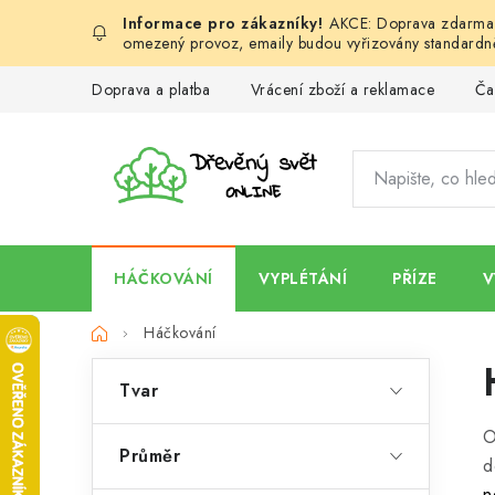
Přejít
AKCE: Doprava zdarma d
na
omezený provoz, emaily budou vyřizovány standardně
obsah
Doprava a platba
Vrácení zboží a reklamace
Ča
HÁČKOVÁNÍ
VYPLÉTÁNÍ
PŘÍZE
V
Domů
Háčkování
P
Tvar
o
O
s
Průměr
d
n