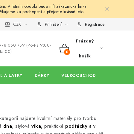
í: V letním období bude mít zákaznická linka
ěkujeme za pochopení a přejeme krásné léto!
y
Ochrana osobních údajů
CZK
Hodnocení obchodu
Oblíben
Přihlášení
Registrace
Prázdný
778 050 739 (Po-Pá 9:00-
15:00)
NÁKUPNÍ
košík
KOŠÍK
E A LÁTKY
DÁRKY
VELKOOBCHOD
ategorii najdete kvalitní materiály pro tvorbu
ná
dna
, stylová
víka,
praktické
podtácky
a v
kreativity, vyberte si ten správný základ pro váš