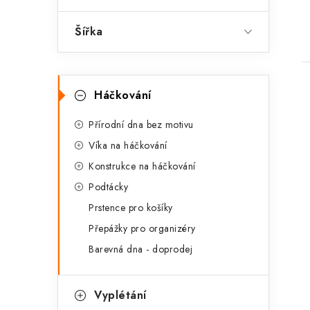
Šířka
K
Přeskočit
Háčkování
kategorie
a
t
Přírodní dna bez motivu
Víka na háčkování
e
i
Konstrukce na háčkování
g
Podtácky
o
Prstence pro košíky
r
Přepážky pro organizéry
i
Barevná dna - doprodej
e
Vyplétání