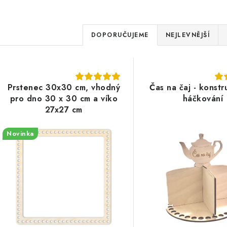
Ř
DOPORUČUJEME
NEJLEVNĚJŠÍ
a
V
z
ý
e
Prstenec 30x30 cm, vhodný
Čas na čaj - konst
pro dno 30 x 30 cm a víko
háčkování
p
n
27x27 cm
í
Novinka
s
p
p
r
r
o
o
d
d
u