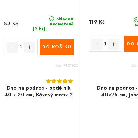
u
k
k
t
Skladem
119 Kč
83 Kč
neomezeně
n
(2 ks)
ů
ů
DO 
DO KOŠÍKU
Kód:
PR-CT3030
Kód
Dno na podnos - obdélník
Dno na podnos -
40 x 20 cm, Kávový motiv 2
40x25 cm, Jah