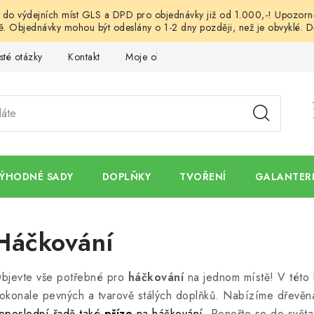
o výdejních míst GLS a DPD pro objednávky již od 1.000,-! Upozorněn
. Objednávky mohou být odeslány o 1-2 dny později, než je obvyklé. D
sté otázky
Kontakt
Moje objednávka
Obchodní podmínk
ÝHODNÉ SADY
DOPLŇKY
TVOŘENÍ
GALANTERI
Háčkování
bjevte vše potřebné pro
háčkování
na jednom místě! V této k
okonale pevných a tvarově stálých doplňků. Nabízíme dřevě
eposlední řadě také
příze
na háčkování
. Ponořte se do světa 