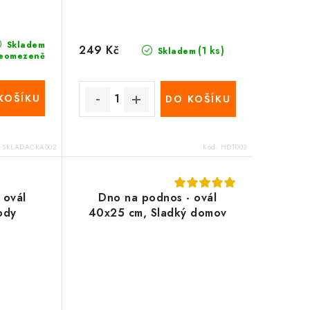
Skladem
249 Kč
(1 ks)
Skladem
eomezeně
KOŠÍKU
DO KOŠÍKU
:
SKLADACKA002
Kód:
HDT003
 ovál
Dno na podnos - ovál
ody
40x25 cm, Sladký domov