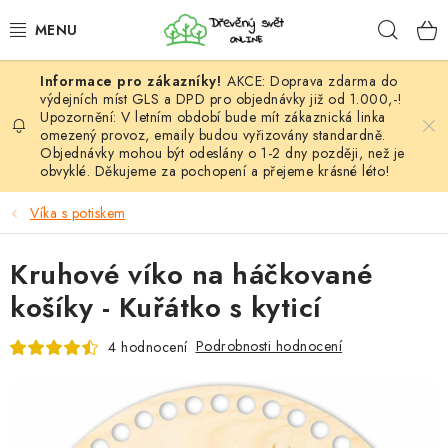
Přejít
Hleda
na
obsah
AKCE: Doprava zdarma do
HÁČKOVÁNÍ
výdejních míst GLS a DPD pro objednávky již od 1.000,-!
Upozornění: V letním období bude mít zákaznická linka
omezený provoz, emaily budou vyřizovány standardně.
VYPLÉTÁNÍ
Objednávky mohou být odeslány o 1-2 dny později, než je
obvyklé. Děkujeme za pochopení a přejeme krásné léto!
PŘÍZE
Víka s potiskem
VÝHODNÉ SADY
Kruhové víko na háčkované
DOPLŇKY
košíky - Kuřátko s kyticí
TVOŘENÍ
Podrobnosti hodnocení
4 hodnocení
GALANTERIE A LÁTKY