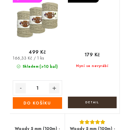
499 Kč
179 Kč
Měrná
166,33 Kč / 1 ks
cena:
Nyní se nevyrábí
(>10 bal)
Skladem
DO KOŠÍKU
Woody 5 mm (100m) -
Woody 5 mm (100m) -