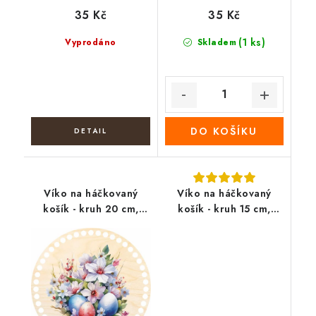
35 Kč
35 Kč
(1 ks)
Vyprodáno
Skladem
DO KOŠÍKU
Víko na háčkovaný
Víko na háčkovaný
košík - kruh 20 cm,
košík - kruh 15 cm,
Velikonoční vejce v
Háčkovaný králíček
květinách