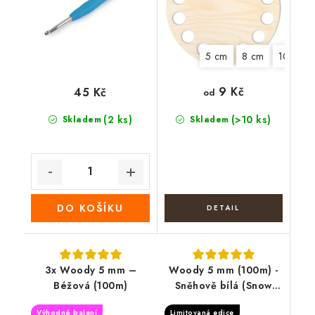
5 cm
8 cm
10 cm
9 Kč
45 Kč
od
(2 ks)
(>10 ks)
Skladem
Skladem
DO KOŠÍKU
3x Woody 5 mm –
Woody 5 mm (100m) -
Béžová (100m)
Sněhově bílá (Snow
White)
Výhodné balení
Limitovaná edice