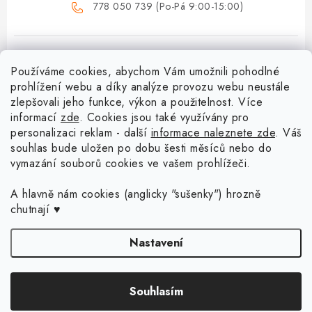
778 050 739 (Po-Pá 9:00-15:00)
Používáme cookies, abychom Vám umožnili pohodlné
prohlížení webu a díky analýze provozu webu neustále
zlepšovali jeho funkce, výkon a použitelnost. Více
informací
zde
. Cookies jsou také využívány pro
Z
personalizaci reklam - další
informace naleznete zde
. Váš
á
souhlas bude uložen po dobu šesti měsíců nebo do
Menu
vymazání souborů cookies ve vašem prohlížeči.
p
a
Doprava a platba
A hlavně nám cookies (anglicky "sušenky") hrozně
Blog o háčkování a pletení
t
chutnají ♥
Vrácení zboží a reklamace
í
Proč se může odstín příze Woody časem změnit?
Háčkování košíků - návody
Nastavení
Časté otázky
Sady pro začátečníky - Jak začít s háčkováním?
Jak háčkovat s neviditelným spojem? Nové video vám to ukáže!
Kontakt
Copyright 2026
Dřevěný svět online
. Všechna práva vyhrazena.
Upravit
Souhlasím
nastavení cookies
Děkovné cedulky pro učitele a školní personál
Moje objednávka
Košík s prstencem
Vytvořil Shoptet Premium