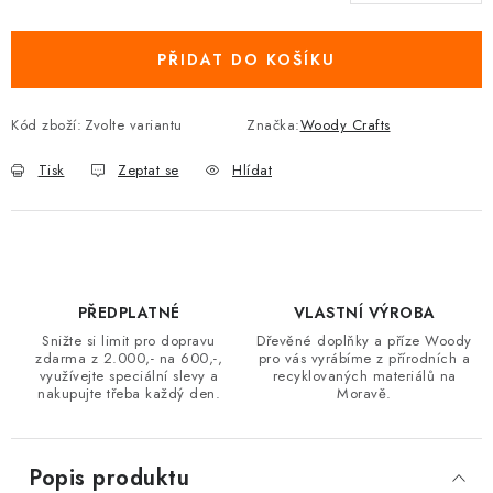
Měrná cena:
PŘIDAT DO KOŠÍKU
Kód zboží:
Zvolte variantu
Značka:
Woody Crafts
Tisk
Zeptat se
Hlídat
PŘEDPLATNÉ
VLASTNÍ VÝROBA
Snižte si limit pro dopravu
Dřevěné doplňky a příze Woody
zdarma z 2.000,- na 600,-,
pro vás vyrábíme z přírodních a
využívejte speciální slevy a
recyklovaných materiálů na
nakupujte třeba každý den.
Moravě.
Popis produktu