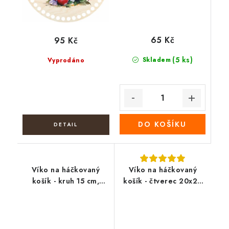
65 Kč
95 Kč
(5 ks)
Skladem
Vyprodáno
DO KOŠÍKU
Víko na háčkovaný
Víko na háčkovaný
košík - kruh 15 cm,
košík - čtverec 20x20
Betlém 01
cm, Včely