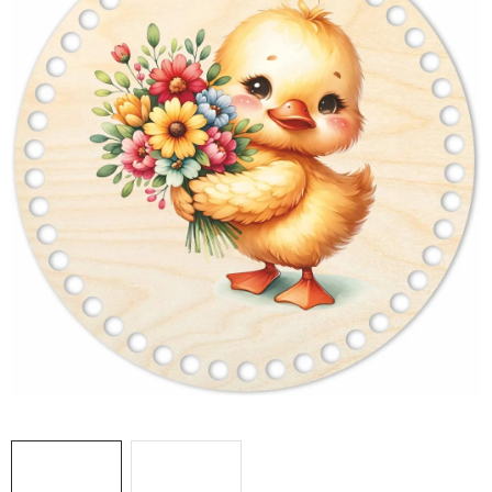
DÁRKY
VELKOOBCHOD
Doprava a platba
Vrácení zboží a reklamace
Časté otázky
Kontakt
Moje objednávka
Obchodní podmínky
Ochrana osobních údajů
Hodnocení obchodu
Oblíbené produkty
Věrnostní program