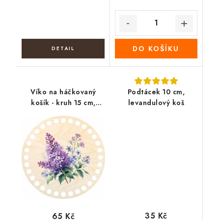
DO KOŠÍKU
Víko na háčkovaný
Podtácek 10 cm,
košík - kruh 15 cm,
levandulový koš
Šeřík
35 Kč
65 Kč