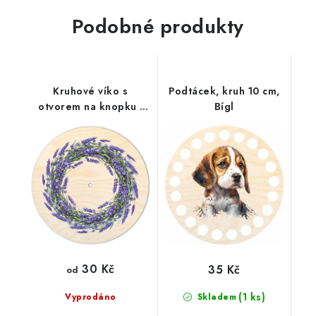
Podobné produkty
Kruhové víko s
Podtácek, kruh 10 cm,
otvorem na knopku -
Bígl
Levandulový věnec
30 Kč
35 Kč
od
(1 ks)
Vyprodáno
Skladem