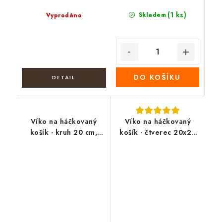
(1 ks)
Skladem
Vyprodáno
DO KOŠÍKU
Víko na háčkovaný
Víko na háčkovaný
košík - kruh 20 cm,
košík - čtverec 20x20
podzimní křeslo
cm, Dva koně