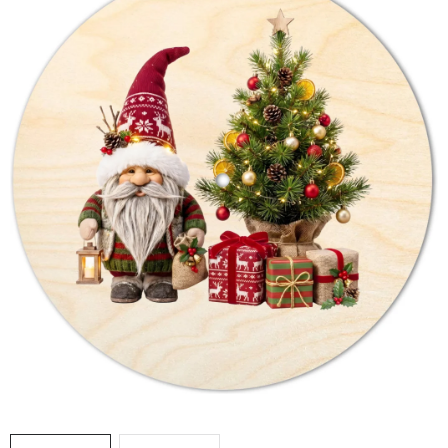
DÁRKY
VELKOOBCHOD
Doprava a platba
Vrácení zboží a reklamace
Časté otázky
Kontakt
Moje objednávka
Obchodní podmínky
Ochrana osobních údajů
Hodnocení obchodu
Oblíbené produkty
Věrnostní program