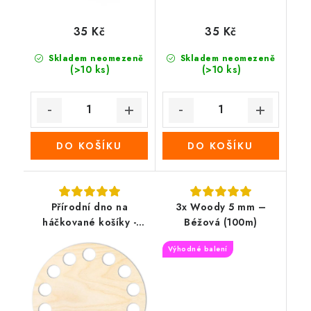
35 Kč
35 Kč
Skladem neomezeně
Skladem neomezeně
(>10 ks)
(>10 ks)
DO KOŠÍKU
DO KOŠÍKU
Přírodní dno na
3x Woody 5 mm –
háčkované košíky -
Béžová (100m)
Kruh
Výhodné balení