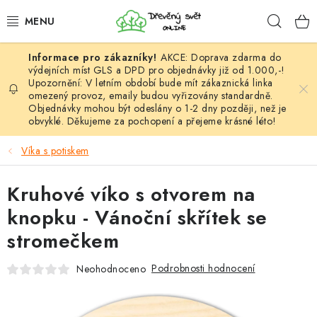
Přejít
Hleda
na
obsah
AKCE: Doprava zdarma do
HÁČKOVÁNÍ
výdejních míst GLS a DPD pro objednávky již od 1.000,-!
Upozornění: V letním období bude mít zákaznická linka
omezený provoz, emaily budou vyřizovány standardně.
VYPLÉTÁNÍ
Objednávky mohou být odeslány o 1-2 dny později, než je
obvyklé. Děkujeme za pochopení a přejeme krásné léto!
PŘÍZE
Víka s potiskem
VÝHODNÉ SADY
Kruhové víko s otvorem na
DOPLŇKY
knopku - Vánoční skřítek se
stromečkem
TVOŘENÍ
Podrobnosti hodnocení
Neohodnoceno
GALANTERIE A LÁTKY