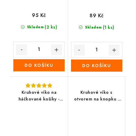
95 Kč
89 Kč
(2 ks)
Skladem
(1 ks)
Skladem
DO KOŠÍKU
DO KOŠÍKU
Kruhové víko na
Kruhové víko s
háčkované košíky -
otvorem na knopku -
Vánoční pečeť
Kytice levandule