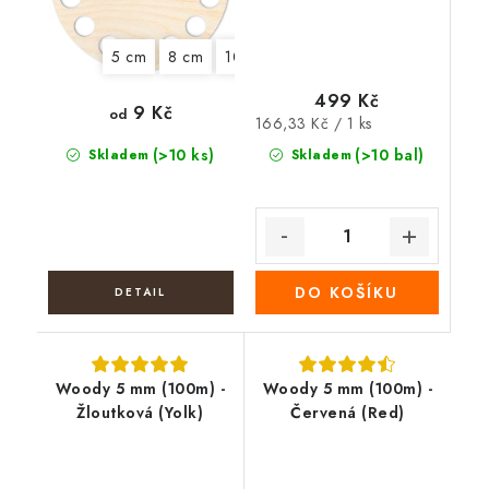
5 cm
8 cm
10 cm
12 cm
13 cm
14 cm
499 Kč
9 Kč
od
Měrná
166,33 Kč / 1 ks
cena:
(>10 ks)
(>10 bal)
Skladem
Skladem
DO KOŠÍKU
Woody 5 mm (100m) -
Woody 5 mm (100m) -
Žloutková (Yolk)
Červená (Red)