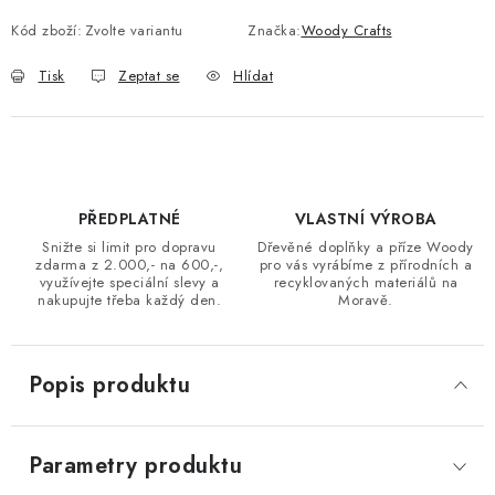
Kód zboží:
Zvolte variantu
Značka:
Woody Crafts
Tisk
Zeptat se
Hlídat
PŘEDPLATNÉ
VLASTNÍ VÝROBA
Snižte si limit pro dopravu
Dřevěné doplňky a příze Woody
zdarma z 2.000,- na 600,-,
pro vás vyrábíme z přírodních a
využívejte speciální slevy a
recyklovaných materiálů na
nakupujte třeba každý den.
Moravě.
Popis produktu
Parametry produktu