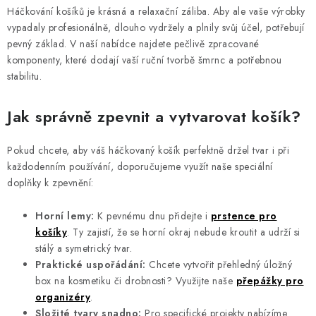
r
v
Háčkování košíků je krásná a relaxační záliba. Aby ale vaše výrobky
v
á
vypadaly profesionálně, dlouho vydržely a plnily svůj účel, potřebují
k
pevný základ. V naší nabídce najdete pečlivě zpracované
n
y
komponenty, které dodají vaší ruční tvorbě šmrnc a potřebnou
í
v
stabilitu.
ý
p
Jak správně zpevnit a vytvarovat košík?
i
s
Pokud chcete, aby váš háčkovaný košík perfektně držel tvar i při
u
každodenním používání, doporučujeme využít naše speciální
doplňky k zpevnění:
Horní lemy:
K pevnému dnu přidejte i
prstence pro
košíky
. Ty zajistí, že se horní okraj nebude kroutit a udrží si
stálý a symetrický tvar.
Praktické uspořádání:
Chcete vytvořit přehledný úložný
box na kosmetiku či drobnosti? Využijte naše
přepážky pro
organizéry
.
Složité tvary snadno:
Pro specifické projekty nabízíme