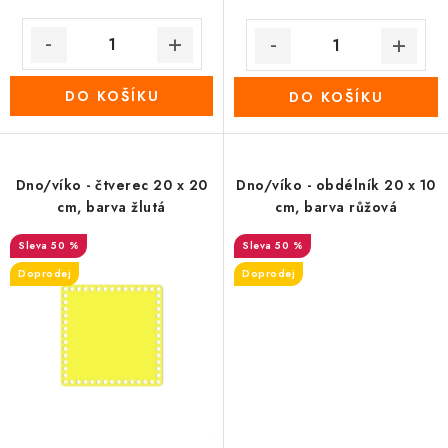
DO KOŠÍKU
DO KOŠÍKU
Dno/víko - čtverec 20 x 20
Dno/víko - obdélník 20 x 10
cm, barva žlutá
cm, barva růžová
50 %
50 %
Doprodej
Doprodej