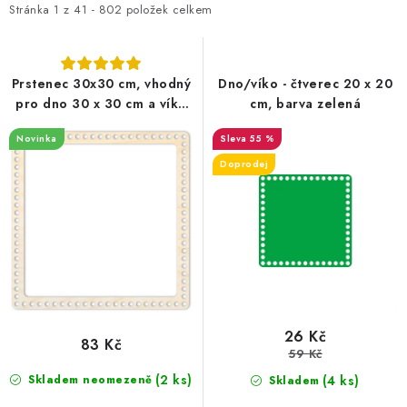
i
e
Stránka
1
z
41
-
802
položek celkem
s
n
p
í
r
p
Prstenec 30x30 cm, vhodný
Dno/víko - čtverec 20 x 20
pro dno 30 x 30 cm a víko
cm, barva zelená
o
r
27x27 cm
d
o
Novinka
55 %
u
d
Doprodej
k
u
t
k
ů
t
ů
26 Kč
83 Kč
59 Kč
(2 ks)
Skladem neomezeně
(4 ks)
Skladem