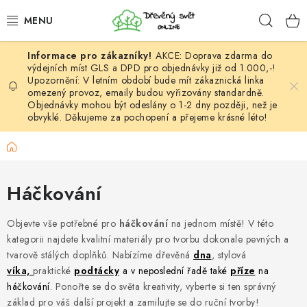
Přejít
Hleda
na
obsah
AKCE: Doprava zdarma do
HÁČKOVÁNÍ
výdejních míst GLS a DPD pro objednávky již od 1.000,-!
Upozornění: V letním období bude mít zákaznická linka
omezený provoz, emaily budou vyřizovány standardně.
VYPLÉTÁNÍ
Objednávky mohou být odeslány o 1-2 dny později, než je
obvyklé. Děkujeme za pochopení a přejeme krásné léto!
PŘÍZE
Domů
VÝHODNÉ SADY
Háčkování
DOPLŇKY
Objevte vše potřebné pro
háčkování
na jednom místě! V této
TVOŘENÍ
kategorii najdete kvalitní materiály pro tvorbu dokonale pevných a
tvarově stálých doplňků. Nabízíme dřevěná
dna
, stylová
víka,
praktické
podtácky
a v neposlední řadě také
příze
na
GALANTERIE A LÁTKY
háčkování
. Ponořte se do světa kreativity, vyberte si ten správný
základ pro váš další projekt a zamilujte se do ruční tvorby!