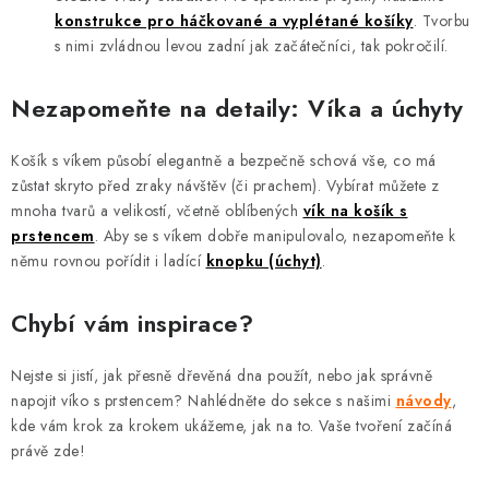
konstrukce pro háčkované a vyplétané košíky
. Tvorbu
s nimi zvládnou levou zadní jak začátečníci, tak pokročilí.
Nezapomeňte na detaily: Víka a úchyty
Košík s víkem působí elegantně a bezpečně schová vše, co má
zůstat skryto před zraky návštěv (či prachem). Vybírat můžete z
mnoha tvarů a velikostí, včetně oblíbených
vík na košík s
prstencem
. Aby se s víkem dobře manipulovalo, nezapomeňte k
němu rovnou pořídit i ladící
knopku (úchyt)
.
Chybí vám inspirace?
Nejste si jistí, jak přesně dřevěná dna použít, nebo jak správně
napojit víko s prstencem? Nahlédněte do sekce s našimi
návody
,
kde vám krok za krokem ukážeme, jak na to. Vaše tvoření začíná
právě zde!