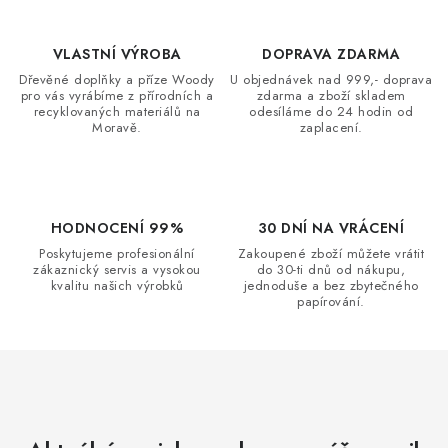
k
p
o
r
v
VLASTNÍ VÝROBA
DOPRAVA ZDARMA
v
á
Dřevěné doplňky a příze Woody
U objednávek nad 999,- doprava
k
pro vás vyrábíme z přírodních a
zdarma a zboží skladem
n
y
recyklovaných materiálů na
odesíláme do 24 hodin od
í
Moravě.
zaplacení.
v
ý
p
i
HODNOCENÍ 99%
30 DNÍ NA VRÁCENÍ
s
Poskytujeme profesionální
Zakoupené zboží můžete vrátit
u
zákaznický servis a vysokou
do 30-ti dnů od nákupu,
kvalitu našich výrobků
jednoduše a bez zbytečného
papírování.