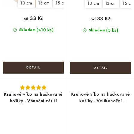
10 cm
13 cm
15 cm
18 cm
20 cm
22 cm
25
10 cm
13 cm
15 c
33 Kč
33 Kč
od
od
(>10 ks)
Skladem
(5 ks)
Skladem
Kruhové víko na háčkované
Kruhové víko na háčkované
košíky - Vánoční zátiší
košíky - Velikonoční
beránek