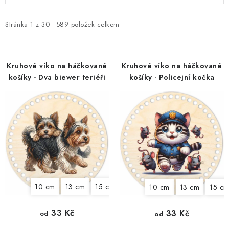
p
z
i
e
Stránka
1
z
30
-
589
položek celkem
s
n
p
í
r
p
Kruhové víko na háčkované
Kruhové víko na háčkované
košíky - Dva biewer teriéři
košíky - Policejní kočka
o
r
d
o
u
d
k
u
t
k
ů
t
ů
10 cm
13 cm
15 cm
18 cm
20 cm
22 cm
25
10 cm
13 cm
15 c
33 Kč
33 Kč
od
od