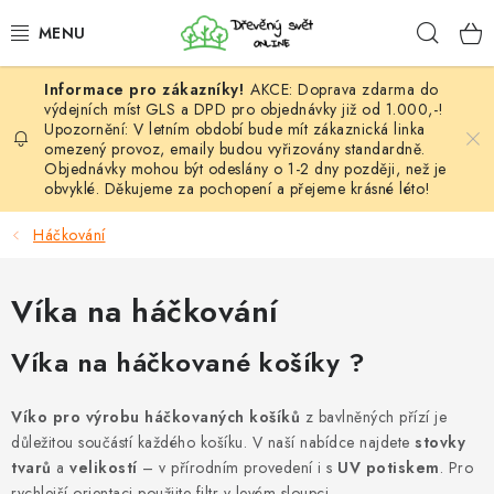
Přejít
Hleda
na
obsah
AKCE: Doprava zdarma do
HÁČKOVÁNÍ
výdejních míst GLS a DPD pro objednávky již od 1.000,-!
Upozornění: V letním období bude mít zákaznická linka
omezený provoz, emaily budou vyřizovány standardně.
VYPLÉTÁNÍ
Objednávky mohou být odeslány o 1-2 dny později, než je
obvyklé. Děkujeme za pochopení a přejeme krásné léto!
PŘÍZE
Háčkování
VÝHODNÉ SADY
Víka na háčkování
DOPLŇKY
Víka na háčkované košíky ?
TVOŘENÍ
Víko pro výrobu háčkovaných košíků
z bavlněných přízí je
GALANTERIE A LÁTKY
důležitou součástí každého košíku. V naší nabídce najdete
stovky
tvarů
a
velikostí
– v přírodním provedení i s
UV potiskem
. Pro
rychlejší orientaci použijte filtr v levém sloupci.