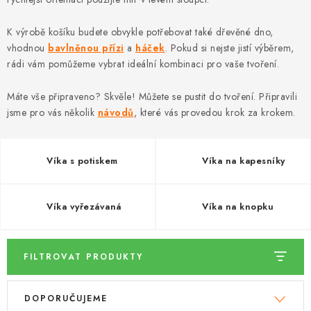
DÁRKY
K výrobě košíku budete obvykle potřebovat také dřevěné dno,
VELKOOBCHOD
vhodnou
bavlněnou přízi
a
háček
. Pokud si nejste jistí výběrem,
rádi vám pomůžeme vybrat ideální kombinaci pro vaše tvoření.
Doprava a platba
Vrácení zboží a reklamace
Časté otázky
Máte vše připraveno? Skvěle! Můžete se pustit do tvoření. Připravili
Kontakt
Moje objednávka
Obchodní podmínky
jsme pro vás několik
návodů
, které vás provedou krok za krokem.
Ochrana osobních údajů
Hodnocení obchodu
Oblíbené produkty
Věrnostní program
Víka s potiskem
Víka na kapesníky
Víka vyřezávaná
Víka na knopku
FILTROVAT PRODUKTY
V
Ř
DOPORUČUJEME
ý
a