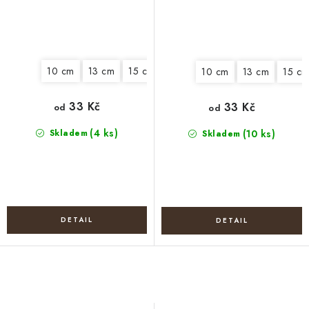
10 cm
13 cm
15 cm
18 cm
20 cm
22 cm
25
10 cm
13 cm
15 c
33 Kč
33 Kč
od
od
(4 ks)
Skladem
(10 ks)
Skladem