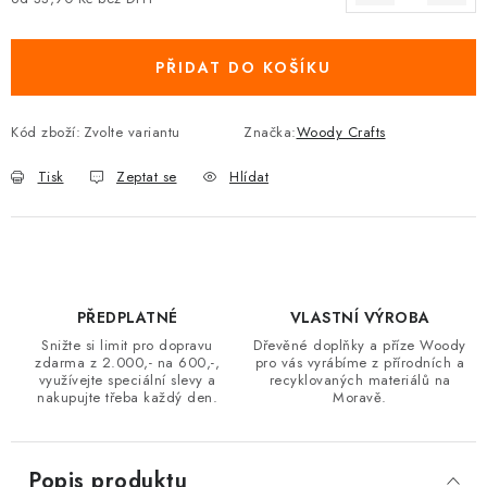
Měrná cena:
PŘIDAT DO KOŠÍKU
Kód zboží:
Zvolte variantu
Značka:
Woody Crafts
Tisk
Zeptat se
Hlídat
PŘEDPLATNÉ
VLASTNÍ VÝROBA
Snižte si limit pro dopravu
Dřevěné doplňky a příze Woody
zdarma z 2.000,- na 600,-,
pro vás vyrábíme z přírodních a
využívejte speciální slevy a
recyklovaných materiálů na
nakupujte třeba každý den.
Moravě.
Popis produktu