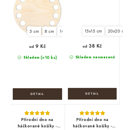
15x15 cm
20x20 cm
5 cm
8 cm
10 cm
12 cm
13 cm
14 cm
38 Kč
9 Kč
od
od
(>10 ks)
Skladem neomezeně
Skladem
Přírodní dno na
Přírodní dno na
háčkované košíky -
háčkované košíky -