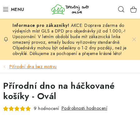
Přejít
Hleda
na
obsah
AKCE: Doprava zdarma do
HÁČKOVÁNÍ
výdejních míst GLS a DPD pro objednávky již od 1.000,-!
Upozornění: V letním období bude mít zákaznická linka
omezený provoz, emaily budou vyřizovány standardně.
VYPLÉTÁNÍ
Objednávky mohou být odeslány o 1-2 dny později, než je
obvyklé. Děkujeme za pochopení a přejeme krásné léto!
PŘÍZE
Přírodní dna bez motivu
VÝHODNÉ SADY
Přírodní dno na háčkované
DOPLŇKY
košíky - Ovál
TVOŘENÍ
Podrobnosti hodnocení
9 hodnocení
GALANTERIE A LÁTKY