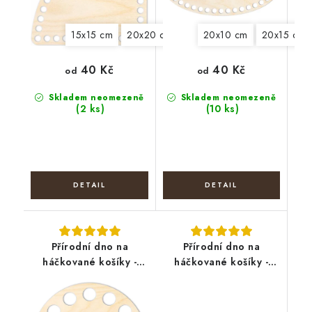
15x15 cm
20x20 cm
25x25 cm
20x10 cm
30x30 cm
20x15 cm
40 Kč
40 Kč
od
od
Skladem neomezeně
Skladem neomezeně
(2 ks)
(10 ks)
Přírodní dno na
Přírodní dno na
háčkované košíky -
háčkované košíky -
Kruh
Hvězda