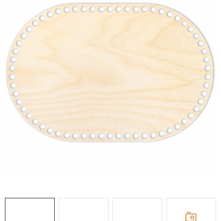
DÁRKY
VELKOOBCHOD
Doprava a platba
Vrácení zboží a reklamace
Časté otázky
Kontakt
Moje objednávka
Obchodní podmínky
Ochrana osobních údajů
Hodnocení obchodu
Oblíbené produkty
Věrnostní program