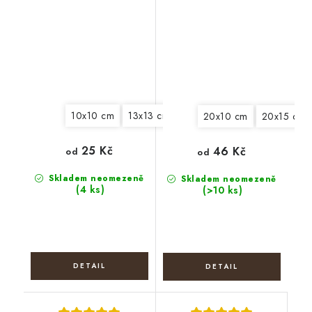
Čtverec
Obdélník
10x10 cm
13x13 cm
15x15 cm
18x18 cm
20
20x10 cm
20x15 cm
25 Kč
46 Kč
od
od
Skladem neomezeně
Skladem neomezeně
(4 ks)
(>10 ks)