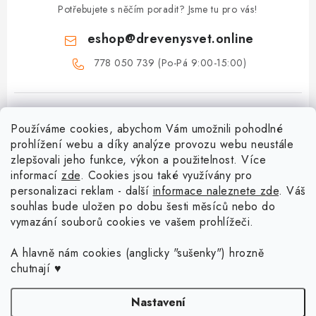
Potřebujete s něčím poradit? Jsme tu pro vás!
eshop
@
drevenysvet.online
778 050 739 (Po-Pá 9:00-15:00)
Používáme cookies, abychom Vám umožnili pohodlné
prohlížení webu a díky analýze provozu webu neustále
zlepšovali jeho funkce, výkon a použitelnost. Více
informací
zde
. Cookies jsou také využívány pro
Z
personalizaci reklam - další
informace naleznete zde
. Váš
á
souhlas bude uložen po dobu šesti měsíců nebo do
Menu
vymazání souborů cookies ve vašem prohlížeči.
p
a
Doprava a platba
A hlavně nám cookies (anglicky "sušenky") hrozně
Blog o háčkování a pletení
t
chutnají ♥
Vrácení zboží a reklamace
í
Proč se může odstín příze Woody časem změnit?
Háčkování košíků - návody
Nastavení
Časté otázky