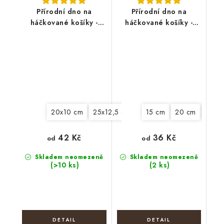
Přírodní dno na
Přírodní dno na
háčkované košíky -
háčkované košíky -
Půlkruh
Srdce
20x10 cm
25x12,5 cm
30x15 cm
15 cm
20 cm
25 c
42 Kč
36 Kč
od
od
Skladem neomezeně
Skladem neomezeně
(>10 ks)
(2 ks)