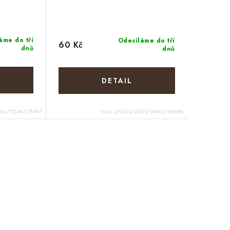
áme do tří
Odesíláme do tří
60 Kč
dnů
dnů
54/72048/178697
Kód:
270334/31009/20045/108888