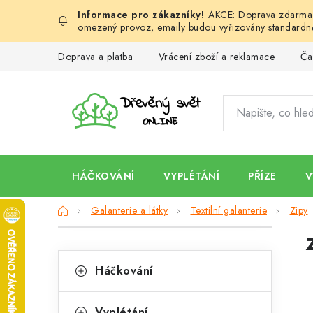
Přejít
AKCE: Doprava zdarma d
na
omezený provoz, emaily budou vyřizovány standardně
obsah
Doprava a platba
Vrácení zboží a reklamace
Ča
HÁČKOVÁNÍ
VYPLÉTÁNÍ
PŘÍZE
V
Domů
Galanterie a látky
Textilní galanterie
Zipy
P
K
o
Přeskočit
Háčkování
kategorie
a
s
t
Vyplétání