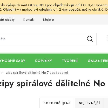
o výdejních míst GLS a DPD pro objednávky již od 1.000,-! Upozorněn
. Objednávky mohou být odeslány o 1-2 dny později, než je obvyklé. D
sté otázky
Kontakt
Moje objednávka
Obchodní podmínk
ÝHODNÉ SADY
DOPLŇKY
TVOŘENÍ
GALANTERI
zipy spirálové dělitelné No 7 voděodolné
zipy spirálové dělitelné N
Ř
DOPORUČUJEME
NEJLEVNĚJŠÍ