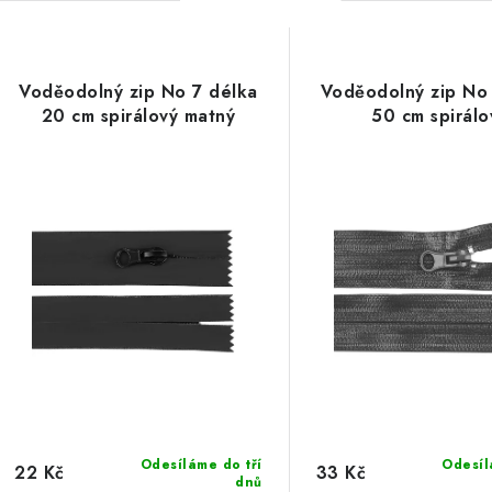
a
V
z
ý
e
Voděodolný zip No 7 délka
Voděodolný zip No
20 cm spirálový matný
50 cm spirálo
p
n
í
s
p
p
r
r
o
o
d
d
u
u
k
k
t
Odesíláme do tří
Odesíl
22 Kč
33 Kč
dnů