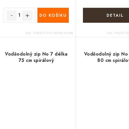
ů
ů
DO KOŠÍKU
Kód:
270409/57333/145768/263588
Kód:
270327/31
Voděodolný zip No 7 délka
Voděodolný zip No
75 cm spirálový
80 cm spirálo