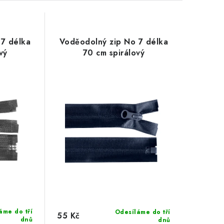
 7 délka
Voděodolný zip No 7 délka
vý
70 cm spirálový
áme do tří
Odesíláme do tří
55 Kč
dnů
dnů