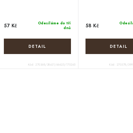
Odesíláme do tří
Odesíl
57 Kč
58 Kč
dnů
Kód:
270368/38431/66625/170265
Kód:
270378/399