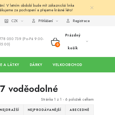
í: V letním období bude mít zákaznická linka
ěkujeme za pochopení a přejeme krásné léto!
y
Ochrana osobních údajů
CZK
Hodnocení obchodu
Oblíben
Přihlášení
Registrace
Prázdný
778 050 739 (Po-Pá 9:00-
15:00)
NÁKUPNÍ
košík
KOŠÍK
E A LÁTKY
DÁRKY
VELKOOBCHOD
o 7 voděodolné
Stránka
1
z
1
-
6
položek celkem
NEJDRAŽŠÍ
NEJPRODÁVANĚJŠÍ
ABECEDNĚ