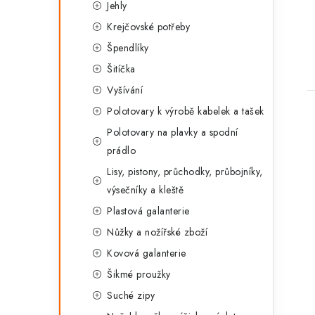
t
Jehly
Krejčovské potřeby
Špendlíky
Šitíčka
Vyšívání
Polotovary k výrobě kabelek a tašek
Polotovary na plavky a spodní
prádlo
Lisy, pistony, průchodky, průbojníky,
výsečníky a kleště
Plastová galanterie
Nůžky a nožířské zboží
Kovová galanterie
Šikmé proužky
Suché zipy