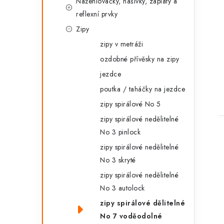
Nažehlovačky, nášivky, záplaty a
reflexní prvky
Zipy
zipy v metráži
ozdobné přívěsky na zipy
jezdce
poutka / taháčky na jezdce
zipy spirálové No 5
zipy spirálové nedělitelné
No 3 pinlock
zipy spirálové nedělitelné
No 3 skryté
zipy spirálové nedělitelné
No 3 autolock
zipy spirálové dělitelné
No 7 voděodolné