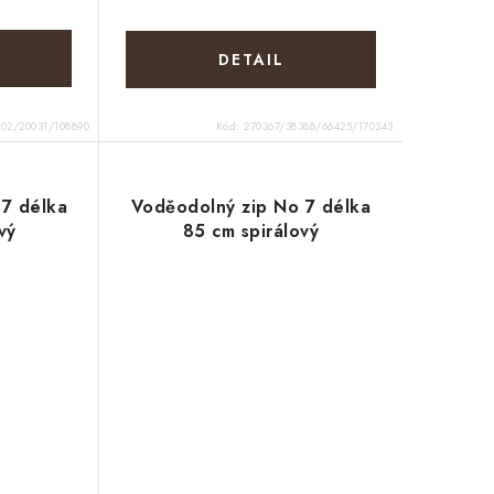
002/20031/108890
Kód:
270367/38388/66425/170343
 7 délka
Voděodolný zip No 7 délka
vý
85 cm spirálový