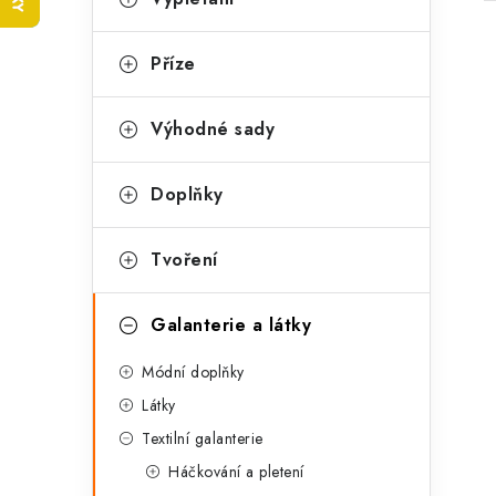
t
e
r
g
Příze
a
o
n
r
Výhodné sady
i
n
i
Doplňky
e
í
p
Tvoření
a
Galanterie a látky
n
Módní doplňky
e
Látky
l
Textilní galanterie
Háčkování a pletení