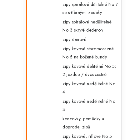
zipy spirálové dělitelné No 7
se stříbrnými zoubky
l
zipy spirálové nedělitelné
No 3 skryté dederon
zipy stanové
zipy kovové staromosazné
No 5 na kožené bundy
zipy kovové dělitelné No 5;
í
2 jezdce / dvoucestné
zipy kovové nedělitelné No
r
4
zipy kovové nedělitelné No
3
koncovky, pomůcky a
doprodej zipů
zipy kovové, riflové No 5