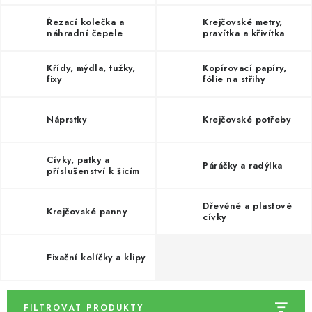
DÁRKY
Řezací kolečka a
Krejčovské metry,
náhradní čepele
pravítka a křivítka
VELKOOBCHOD
Křídy, mýdla, tužky,
Kopírovací papíry,
Doprava a platba
Vrácení zboží a reklamace
Časté otázky
fixy
fólie na střihy
Kontakt
Moje objednávka
Obchodní podmínky
Ochrana osobních údajů
Náprstky
Hodnocení obchodu
Krejčovské potřeby
Oblíbené produkty
Věrnostní program
Cívky, patky a
Páráčky a radýlka
příslušenství k šicím
strojům
Dřevěné a plastové
Krejčovské panny
cívky
Fixační kolíčky a klipy
FILTROVAT PRODUKTY