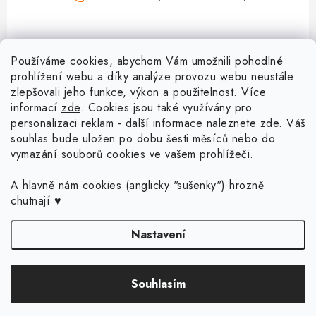
Používáme cookies, abychom Vám umožnili pohodlné
prohlížení webu a díky analýze provozu webu neustále
zlepšovali jeho funkce, výkon a použitelnost. Více
informací
zde
. Cookies jsou také využívány pro
Z
personalizaci reklam - další
informace naleznete zde
. Váš
á
souhlas bude uložen po dobu šesti měsíců nebo do
vymazání souborů cookies ve vašem prohlížeči.
Menu
p
a
Doprava a platba
A hlavně nám cookies (anglicky "sušenky") hrozně
Blog o háčkování a pletení
t
chutnají ♥
Vrácení zboží a reklamace
í
Proč se může odstín příze Woody časem změnit?
Háčkování košíků - návody
Nastavení
Časté otázky
Sady pro začátečníky - Jak začít s háčkováním?
Jak háčkovat s neviditelným spojem? Nové video vám to ukáže!
Kontakt
Copyright 2026
Dřevěný svět online
. Všechna práva vyhrazena.
Upravit
Souhlasím
nastavení cookies
Děkovné cedulky pro učitele a školní personál
Moje objednávka
Košík s prstencem
Vytvořil Shoptet Premium
Obchodní podmínky