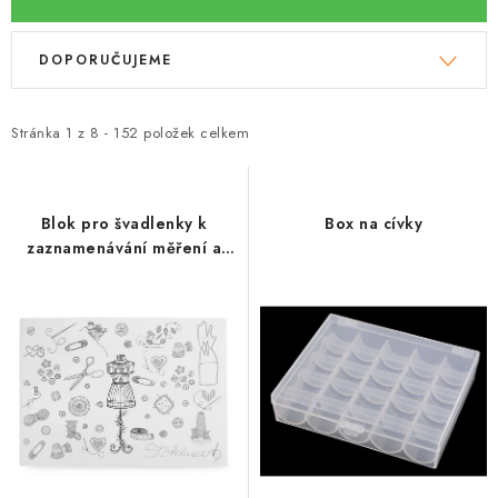
V
Ř
DOPORUČUJEME
ý
a
p
z
i
e
Stránka
1
z
8
-
152
položek celkem
s
n
p
í
r
p
Blok pro švadlenky k
Box na cívky
zaznamenávání měření a
o
r
přípravy modelů
d
o
u
d
k
u
t
k
ů
t
ů