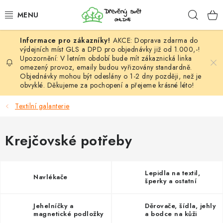
Přejít
Hleda
na
obsah
AKCE: Doprava zdarma do
HÁČKOVÁNÍ
výdejních míst GLS a DPD pro objednávky již od 1.000,-!
Upozornění: V letním období bude mít zákaznická linka
omezený provoz, emaily budou vyřizovány standardně.
VYPLÉTÁNÍ
Objednávky mohou být odeslány o 1-2 dny později, než je
obvyklé. Děkujeme za pochopení a přejeme krásné léto!
PŘÍZE
Textilní galanterie
VÝHODNÉ SADY
Krejčovské potřeby
DOPLŇKY
TVOŘENÍ
Lepidla na textil,
Navlékače
šperky a ostatní
GALANTERIE A LÁTKY
Jehelníčky a
Děrovače, šídla, jehly
magnetické podložky
a bodce na kůži