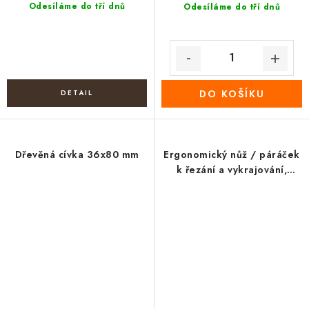
Odesíláme do tří dnů
Odesíláme do tří dnů
DO KOŠÍKU
Dřevěná cívka 36x80 mm
Ergonomický nůž / páráček
k řezání a vykrajování,
délka 13,5 cm