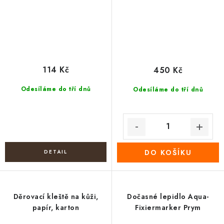
114 Kč
450 Kč
Odesíláme do tří dnů
Odesíláme do tří dnů
DO KOŠÍKU
Děrovací kleště na kůži,
Dočasné lepidlo Aqua-
papír, karton
Fixiermarker Prym