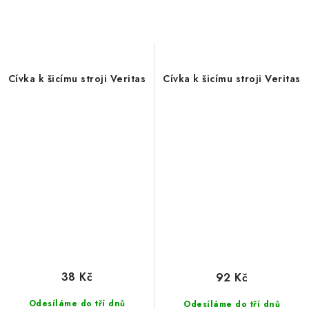
Cívka k šicímu stroji Veritas
Cívka k šicímu stroji Veritas
38 Kč
92 Kč
Odesíláme do tří dnů
Odesíláme do tří dnů