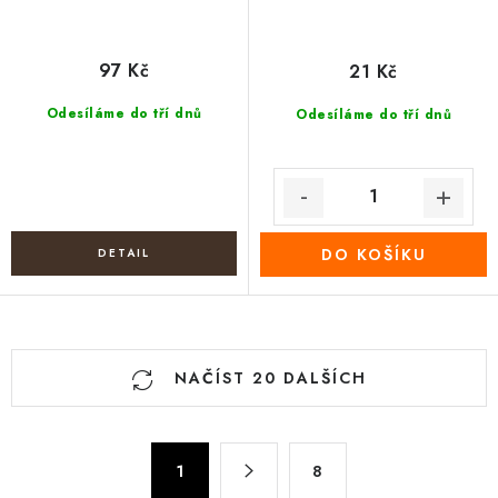
97 Kč
21 Kč
Odesíláme do tří dnů
Odesíláme do tří dnů
DO KOŠÍKU
O
NAČÍST 20 DALŠÍCH
v
l
á
S
d
1
8
t