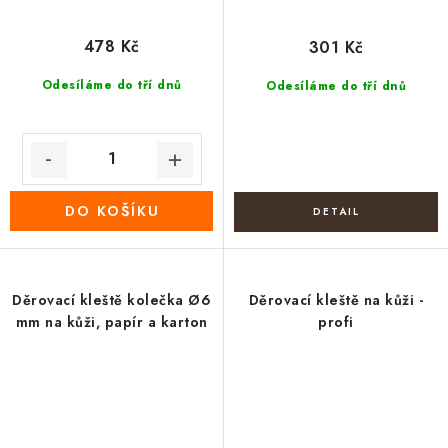
478 Kč
301 Kč
Odesíláme do tří dnů
Odesíláme do tří dnů
DO KOŠÍKU
Děrovací kleště kolečka Ø6
Děrovací kleště na kůži -
mm na kůži, papír a karton
profi