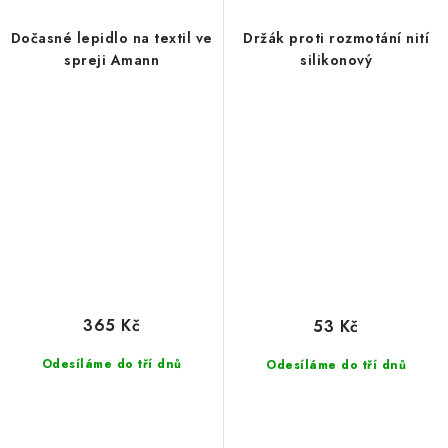
Dočasné lepidlo na textil ve
Držák proti rozmotání nití
spreji Amann
silikonový
365 Kč
53 Kč
Odesíláme do tří dnů
Odesíláme do tří dnů