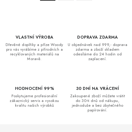
a
r
c
á
n
í
k
p
o
r
v
VLASTNÍ VÝROBA
DOPRAVA ZDARMA
v
á
Dřevěné doplňky a příze Woody
U objednávek nad 999,- doprava
k
pro vás vyrábíme z přírodních a
zdarma a zboží skladem
n
y
recyklovaných materiálů na
odesíláme do 24 hodin od
í
Moravě.
zaplacení.
v
ý
p
i
HODNOCENÍ 99%
30 DNÍ NA VRÁCENÍ
s
Poskytujeme profesionální
Zakoupené zboží můžete vrátit
u
zákaznický servis a vysokou
do 30-ti dnů od nákupu,
kvalitu našich výrobků
jednoduše a bez zbytečného
papírování.