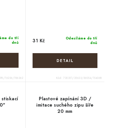
áme do tří
Odesíláme do tří
31 Kč
dnů
dnů
198/76256/186362
Kód:
730351/35633/56054/154068
 stiskací
Plastové zapínání 3D /
20"
imitace suchého zipu šíře
20 mm