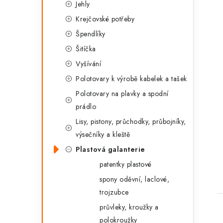
Jehly
Krejčovské potřeby
Špendlíky
Šitíčka
Vyšívání
Polotovary k výrobě kabelek a tašek
Polotovary na plavky a spodní
prádlo
Lisy, pistony, průchodky, průbojníky,
t
výsečníky a kleště
Plastová galanterie
patentky plastové
spony oděvní, laclové,
trojzubce
průvleky, kroužky a
polokroužky