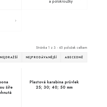
a polokroužky
Stránka
1
z
3
-
45
položek celkem
NEJDRAŽŠÍ
NEJPRODÁVANĚJŠÍ
ABECEDNĚ
pona
Plastová karabina průvlek
ou šíře
25; 30; 40; 50 mm
ohnutá