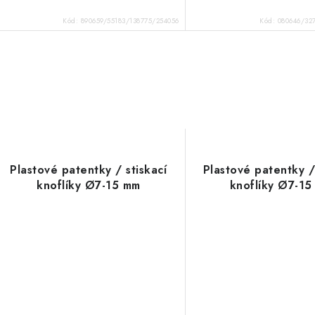
Kód:
890659/55183/138775/254056
Kód:
080646/32
Plastové patentky / stiskací
Plastové patentky /
knoflíky Ø7-15 mm
knoflíky Ø7-1