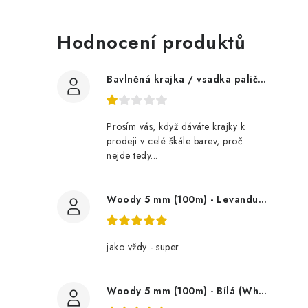
Hodnocení produktů
Bavlněná krajka / vsadka paličkovaná šíře 60 mm
Prosím vás, když dáváte krajky k
prodeji v celé škále barev, proč
nejde tedy...
Woody 5 mm (100m) - Levandule (Lavender)
jako vždy - super
Woody 5 mm (100m) - Bílá (White)