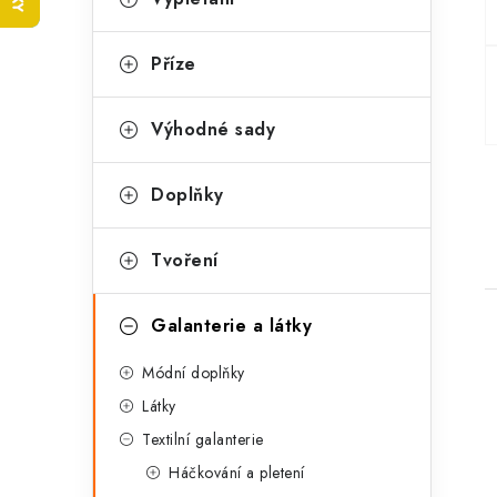
t
e
r
g
Příze
a
o
n
r
Výhodné sady
n
i
Doplňky
e
í
p
Tvoření
a
Galanterie a látky
n
Módní doplňky
e
Látky
l
Textilní galanterie
i
Háčkování a pletení