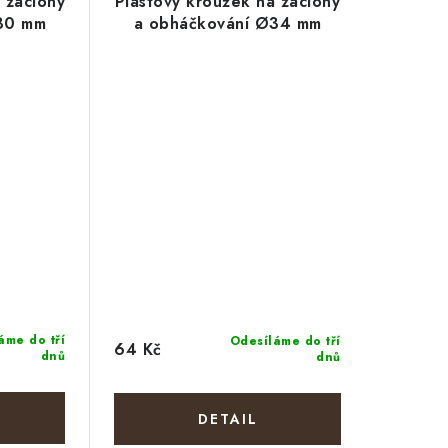
 záclony
Plastový kroužek na záclony
30 mm
a obháčkování Ø34 mm
áme do tří
Odesíláme do tří
64 Kč
dnů
dnů