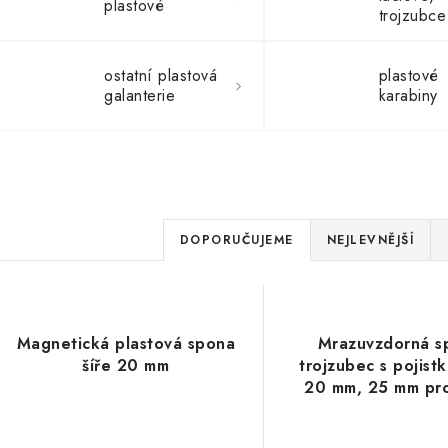
plastové
trojzubce
ostatní plastová
plastové
galanterie
karabiny
Ř
DOPORUČUJEME
NEJLEVNĚJŠÍ
a
V
z
ý
e
Magnetická plastová spona
Mrazuvzdorná s
šíře 20 mm
trojzubec s pojistk
p
n
20 mm, 25 mm pr
í