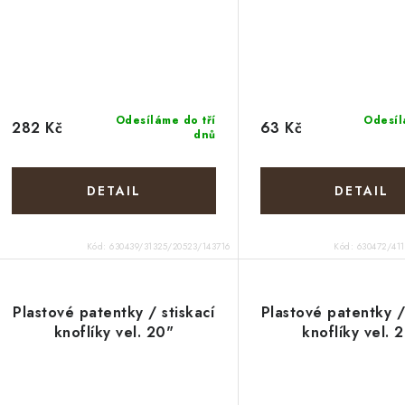
Odesíláme do tří
Odesíl
282 Kč
63 Kč
dnů
Kód:
630439/31325/20523/143716
Kód:
630472/41
Plastové patentky / stiskací
Plastové patentky /
knoflíky vel. 20"
knoflíky vel. 