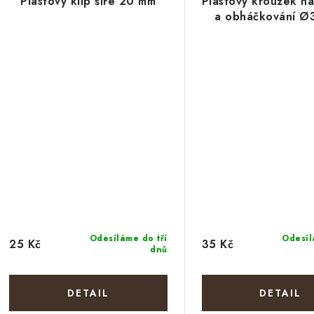
Plastový klip šíře 20 mm
Plastový kroužek na
a obháčkování Ø
Odesíláme do tří
Odesíl
25 Kč
35 Kč
dnů