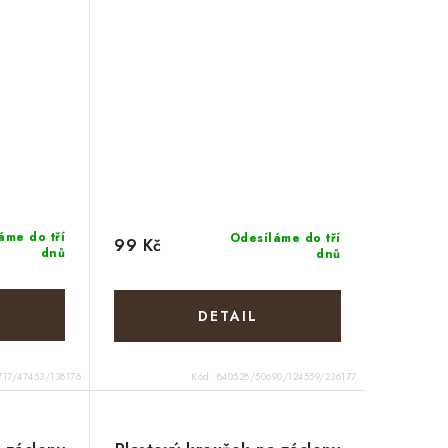
áme do tří
Odesíláme do tří
99 Kč
dnů
dnů
717/47453/138176
Kód:
840528/50690/124559/236177