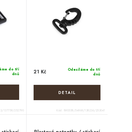
áme do tří
Odesíláme do tří
21 Kč
dnů
dnů
3/137759/252790
Kód:
890558/54969/138236/253041
 stiskací
Plastové patentky / stiskací