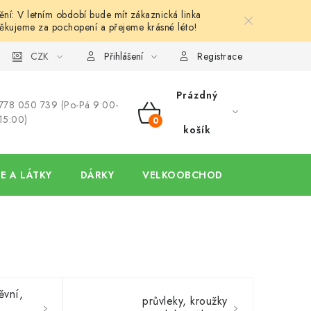
í: V letním období bude mít zákaznická linka
ěkujeme za pochopení a přejeme krásné léto!
y
Ochrana osobních údajů
CZK
Hodnocení obchodu
Oblíben
Přihlášení
Registrace
Prázdný
778 050 739 (Po-Pá 9:00-
15:00)
NÁKUPNÍ
košík
KOŠÍK
E A LÁTKY
DÁRKY
VELKOOBCHOD
ěvní,
průvleky, kroužky