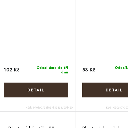
Odesíláme do tří
Odesíl
102 Kč
53 Kč
dnů
Kód:
890160/54183/135364/251430
Kód:
080647/32