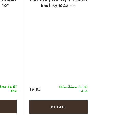
. 16"
knoflíky Ø25 mm
áme do tří
Odesíláme do tří
19 Kč
dnů
dnů