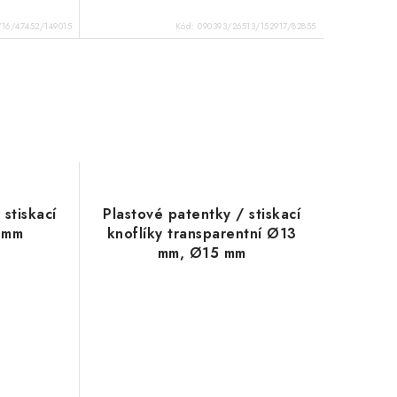
716/47452/149015
Kód:
090393/26513/152917/82855
 stiskací
Plastové patentky / stiskací
5 mm
knoflíky transparentní Ø13
mm, Ø15 mm