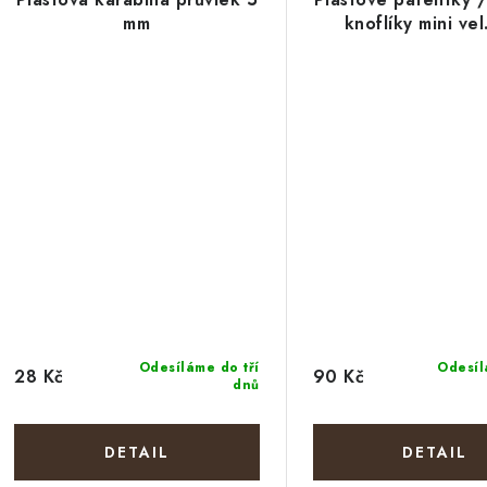
mm
knoflíky mini vel
Odesíláme do tří
Odesíl
28 Kč
90 Kč
dnů