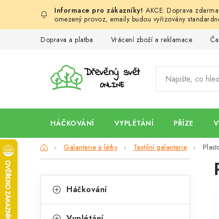
Přejít
AKCE: Doprava zdarma d
na
omezený provoz, emaily budou vyřizovány standardně
obsah
Doprava a platba
Vrácení zboží a reklamace
Ča
HÁČKOVÁNÍ
VYPLÉTÁNÍ
PŘÍZE
V
Domů
Galanterie a látky
Textilní galanterie
Plast
P
K
o
Přeskočit
Háčkování
kategorie
a
s
t
Vyplétání