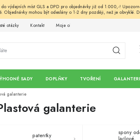
o výdejních míst GLS a DPD pro objednávky již od 1.000,-! Upozorněn
. Objednávky mohou být odeslány o 1-2 dny později, než je obvyklé. D
sté otázky
Kontakt
Moje objednávka
Obchodní podmínk
ÝHODNÉ SADY
DOPLŇKY
TVOŘENÍ
GALANTERI
ová galanterie
Plastová galanterie
spony od
patentky
laclové,