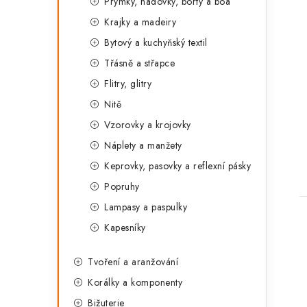
Prýmky, hadovky, borty a boa
Krajky a madeiry
Bytový a kuchyňský textil
Třásně a střapce
Flitry, glitry
Nitě
Vzorovky a krojovky
Náplety a manžety
Keprovky, pasovky a reflexní pásky
Popruhy
Lampasy a paspulky
Kapesníky
Tvoření a aranžování
Korálky a komponenty
Bižuterie