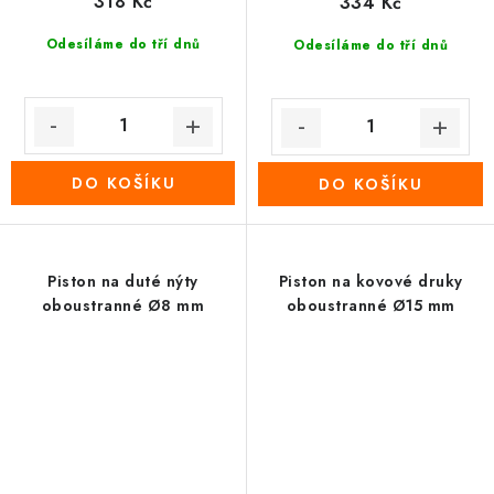
318 Kč
334 Kč
Odesíláme do tří dnů
Odesíláme do tří dnů
DO KOŠÍKU
DO KOŠÍKU
Piston na duté nýty
Piston na kovové druky
oboustranné Ø8 mm
oboustranné Ø15 mm