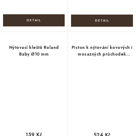
Nýtovací kleště Roland
Piston k nýtování kovových i
Baby Ø10 mm
mosazných průchodek
vnitřní Ø8 mm
159 Kč
524 Kč