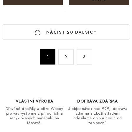
O
NAČÍST 20 DALŠÍCH
v
l
á
S
d
1
3
t
a
r
c
á
n
í
k
p
o
r
v
VLASTNÍ VÝROBA
DOPRAVA ZDARMA
v
á
Dřevěné doplňky a příze Woody
U objednávek nad 999,- doprava
k
pro vás vyrábíme z přírodních a
zdarma a zboží skladem
n
y
recyklovaných materiálů na
odesíláme do 24 hodin od
í
Moravě.
zaplacení.
v