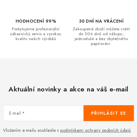
ý
p
i
HODNOCENÍ 99%
30 DNÍ NA VRÁCENÍ
s
Poskytujeme profesionální
Zakoupené zboží můžete vrátit
u
zákaznický servis a vysokou
do 30-ti dnů od nákupu,
kvalitu našich výrobků
jednoduše a bez zbytečného
papírování.
Aktuální novinky a akce na váš e-mail
E-mail
PŘIHLÁSIT SE
Vložením e-mailu souhlasíte s
podmínkami ochrany osobních údajů