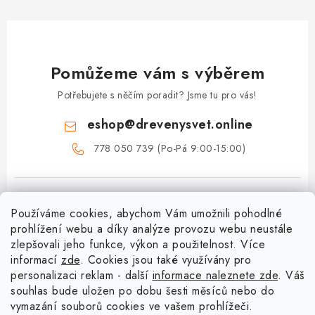
Pomůžeme vám s výběrem
Potřebujete s něčím poradit? Jsme tu pro vás!
eshop
@
drevenysvet.online
778 050 739 (Po-Pá 9:00-15:00)
Používáme cookies, abychom Vám umožnili pohodlné
prohlížení webu a díky analýze provozu webu neustále
zlepšovali jeho funkce, výkon a použitelnost. Více
informací
zde
. Cookies jsou také využívány pro
Z
personalizaci reklam - další
informace naleznete zde
. Váš
á
souhlas bude uložen po dobu šesti měsíců nebo do
vymazání souborů cookies ve vašem prohlížeči.
Menu
p