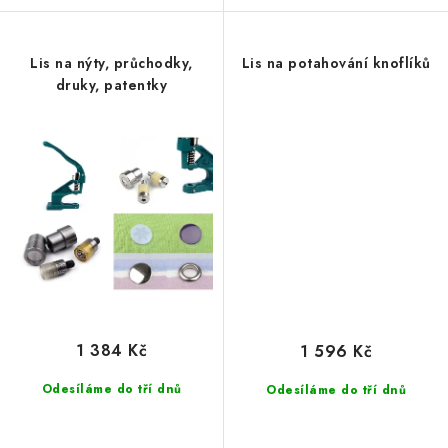
Lis na nýty, průchodky,
Lis na potahování knoflíků
druky, patentky
1 384 Kč
1 596 Kč
Odesíláme do tří dnů
Odesíláme do tří dnů