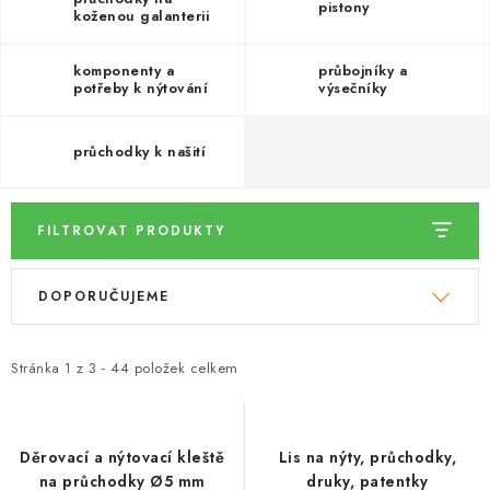
DÁRKY
pistony
koženou galanterii
VELKOOBCHOD
komponenty a
průbojníky a
potřeby k nýtování
výsečníky
Doprava a platba
Vrácení zboží a reklamace
Časté otázky
průchodky k našití
Kontakt
Moje objednávka
Obchodní podmínky
Ochrana osobních údajů
Hodnocení obchodu
Oblíbené produkty
Věrnostní program
FILTROVAT PRODUKTY
V
Ř
DOPORUČUJEME
ý
a
p
z
i
e
Stránka
1
z
3
-
44
položek celkem
s
n
p
í
r
p
Děrovací a nýtovací kleště
Lis na nýty, průchodky,
na průchodky Ø5 mm
druky, patentky