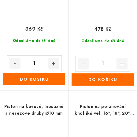
369 Kč
478 Kč
Odesíláme do tří dnů
Odesíláme do tří dnů
DO KOŠÍKU
DO KOŠÍKU
Piston na kovové, mosazné
Piston na potahování
a nerezové druky Ø10 mm
knoflíků vel. 16", 18", 20",
24", 26", 28", 32", 36", 40",
44"