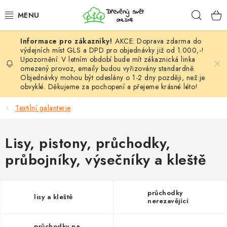
Přejít
Hleda
na
obsah
AKCE: Doprava zdarma do
HÁČKOVÁNÍ
výdejních míst GLS a DPD pro objednávky již od 1.000,-!
Upozornění: V letním období bude mít zákaznická linka
omezený provoz, emaily budou vyřizovány standardně.
VYPLÉTÁNÍ
Objednávky mohou být odeslány o 1-2 dny později, než je
obvyklé. Děkujeme za pochopení a přejeme krásné léto!
PŘÍZE
Textilní galanterie
VÝHODNÉ SADY
Lisy, pistony, průchodky,
DOPLŇKY
průbojníky, výsečníky a kleště
TVOŘENÍ
průchodky
lisy a kleště
GALANTERIE A LÁTKY
nerezavějící
průchodky na