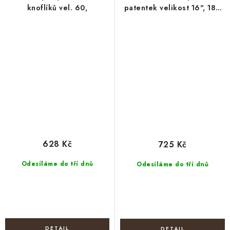
knoflíků vel. 60,
patentek velikost 16", 18",
20", 22"
628 Kč
725 Kč
Odesíláme do tří dnů
Odesíláme do tří dnů