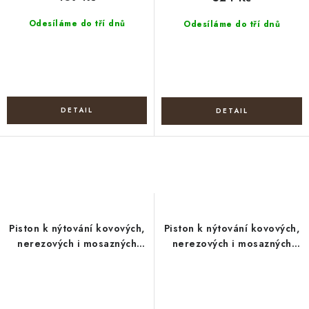
Odesíláme do tří dnů
Odesíláme do tří dnů
Piston k nýtování kovových,
Piston k nýtování kovových,
nerezových i mosazných
nerezových i mosazných
průchodek vnitřní Ø14 mm
průchodek vnitřní Ø6 mm