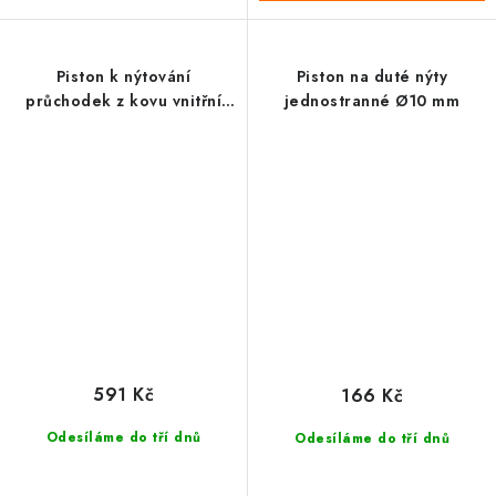
Piston k nýtování
Piston na duté nýty
průchodek z kovu vnitřní
jednostranné Ø10 mm
Ø10 mm
591 Kč
166 Kč
Odesíláme do tří dnů
Odesíláme do tří dnů