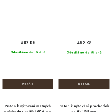
587 Kč
482 Kč
Odesíláme do tří dnů
Odesíláme do tří dnů
Piston k nýtování matných
Piston k nýtování průchodek
průchodek vnitřní Ø16 mm
vnitřní Ø5 mm