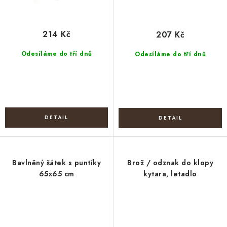
214 Kč
207 Kč
Odesíláme do tří dnů
Odesíláme do tří dnů
Bavlněný šátek s puntíky
Brož / odznak do klopy
65x65 cm
kytara, letadlo