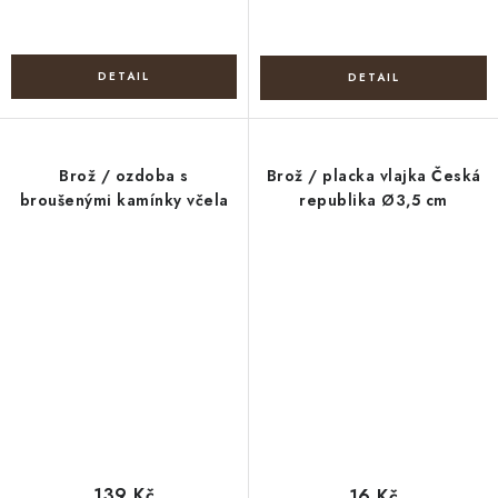
Brož / ozdoba s
Brož / placka vlajka Česká
broušenými kamínky včela
republika Ø3,5 cm
139 Kč
16 Kč