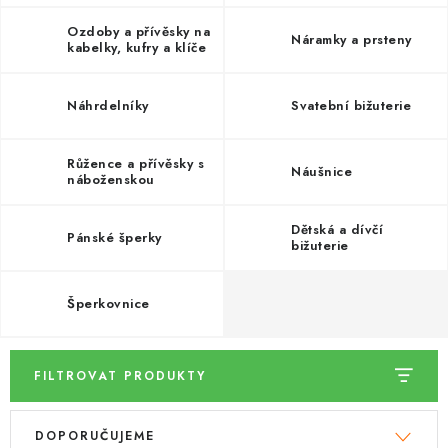
DÁRKY
Ozdoby a přívěsky na
Náramky a prsteny
kabelky, kufry a klíče
VELKOOBCHOD
Náhrdelníky
Svatební bižuterie
Doprava a platba
Vrácení zboží a reklamace
Časté otázky
Kontakt
Moje objednávka
Obchodní podmínky
Růžence a přívěsky s
Ochrana osobních údajů
Hodnocení obchodu
Náušnice
náboženskou
tématikou
Oblíbené produkty
Věrnostní program
Dětská a dívčí
Pánské šperky
bižuterie
Šperkovnice
FILTROVAT PRODUKTY
V
Ř
DOPORUČUJEME