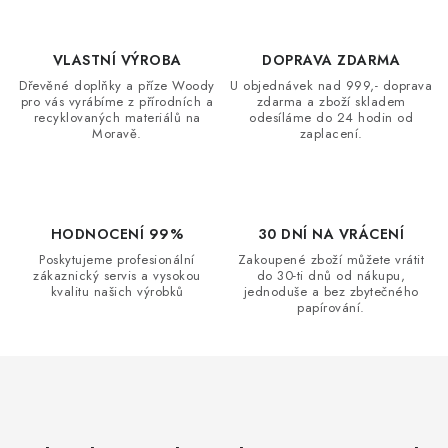
k
p
o
r
v
VLASTNÍ VÝROBA
DOPRAVA ZDARMA
v
á
Dřevěné doplňky a příze Woody
U objednávek nad 999,- doprava
k
pro vás vyrábíme z přírodních a
zdarma a zboží skladem
n
y
recyklovaných materiálů na
odesíláme do 24 hodin od
í
Moravě.
zaplacení.
v
ý
p
i
HODNOCENÍ 99%
30 DNÍ NA VRÁCENÍ
s
Poskytujeme profesionální
Zakoupené zboží můžete vrátit
u
zákaznický servis a vysokou
do 30-ti dnů od nákupu,
kvalitu našich výrobků
jednoduše a bez zbytečného
papírování.