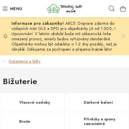
Přejít
Hleda
na
obsah
AKCE: Doprava zdarma do
HÁČKOVÁNÍ
výdejních míst GLS a DPD pro objednávky již od 1.000,-!
Upozornění: V letním období bude mít zákaznická linka
omezený provoz, emaily budou vyřizovány standardně.
VYPLÉTÁNÍ
Objednávky mohou být odeslány o 1-2 dny později, než je
obvyklé. Děkujeme za pochopení a přejeme krásné léto!
PŘÍZE
Galanterie a látky
VÝHODNÉ SADY
Bižuterie
DOPLŇKY
TVOŘENÍ
Vlasové ozdoby
Dárkové balení
GALANTERIE A LÁTKY
Přívěsky a spony
Brože
samostatné