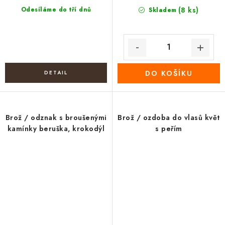
Odesíláme do tří dnů
(8 ks)
Skladem
DO KOŠÍKU
Brož / odznak s broušenými
Brož / ozdoba do vlasů květ
kamínky beruška, krokodýl
s peřím