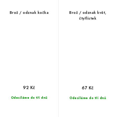
Brož / odznak kočka
Brož / odznak květ,
čtyřlístek
92 Kč
67 Kč
Odesíláme do tří dnů
Odesíláme do tří dnů