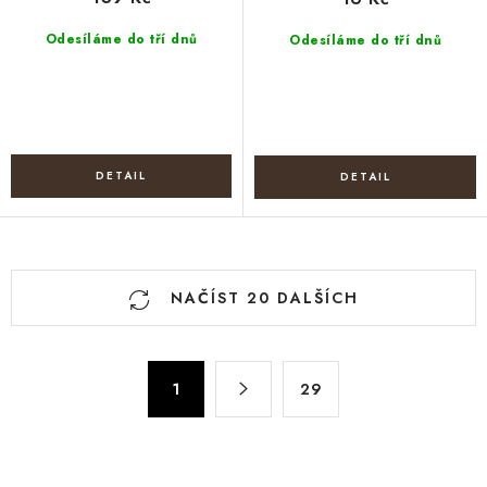
Odesíláme do tří dnů
Odesíláme do tří dnů
O
NAČÍST 20 DALŠÍCH
v
l
á
S
d
1
29
t
a
r
c
á
n
í