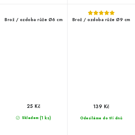
Brož / ozdoba růže Ø6 cm
Brož / ozdoba růže Ø9 cm
25 Kč
139 Kč
(1 ks)
Skladem
Odesíláme do tří dnů