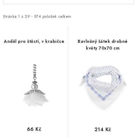
ý
a
p
z
i
e
Stránka
1
z
29
-
574
položek celkem
s
n
p
í
r
p
Anděl pro štěstí, v krabičce
Bavlněný šátek drobné
květy 70x70 cm
o
r
d
o
u
d
k
u
t
k
ů
t
ů
66 Kč
214 Kč