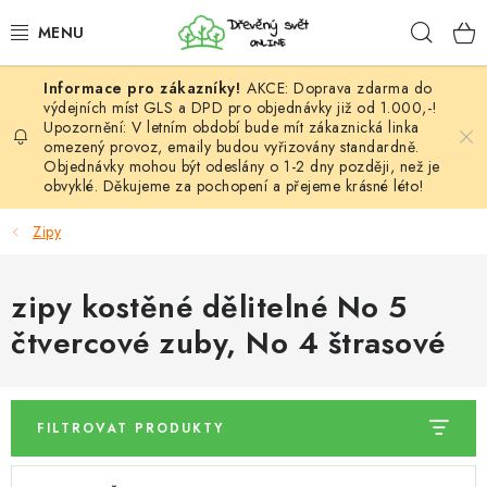
Přejít
Hleda
na
obsah
AKCE: Doprava zdarma do
HÁČKOVÁNÍ
výdejních míst GLS a DPD pro objednávky již od 1.000,-!
Upozornění: V letním období bude mít zákaznická linka
omezený provoz, emaily budou vyřizovány standardně.
VYPLÉTÁNÍ
Objednávky mohou být odeslány o 1-2 dny později, než je
obvyklé. Děkujeme za pochopení a přejeme krásné léto!
PŘÍZE
Zipy
VÝHODNÉ SADY
zipy kostěné dělitelné No 5
DOPLŇKY
čtvercové zuby, No 4 štrasové
TVOŘENÍ
FILTROVAT PRODUKTY
GALANTERIE A LÁTKY
V
Ř