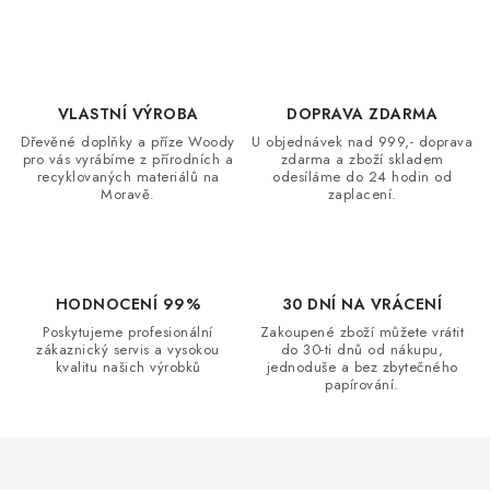
v
l
á
d
VLASTNÍ VÝROBA
DOPRAVA ZDARMA
a
Dřevěné doplňky a příze Woody
U objednávek nad 999,- doprava
c
pro vás vyrábíme z přírodních a
zdarma a zboží skladem
recyklovaných materiálů na
odesíláme do 24 hodin od
í
Moravě.
zaplacení.
p
r
v
k
HODNOCENÍ 99%
30 DNÍ NA VRÁCENÍ
y
Poskytujeme profesionální
Zakoupené zboží můžete vrátit
zákaznický servis a vysokou
do 30-ti dnů od nákupu,
v
kvalitu našich výrobků
jednoduše a bez zbytečného
ý
papírování.
p
i
s