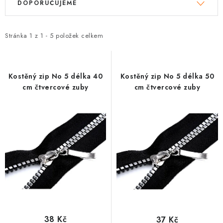
DÁRKY
DOPORUČUJEME
ý
a
p
z
VELKOOBCHOD
i
e
Stránka
1
z
1
-
5
položek celkem
s
n
Doprava a platba
Vrácení zboží a reklamace
Časté otázky
p
í
Kontakt
Moje objednávka
Obchodní podmínky
r
p
Kostěný zip No 5 délka 40
Kostěný zip No 5 délka 50
Ochrana osobních údajů
Hodnocení obchodu
cm čtvercové zuby
cm čtvercové zuby
o
r
Oblíbené produkty
Věrnostní program
d
o
u
d
k
u
t
k
ů
t
ů
38 Kč
37 Kč