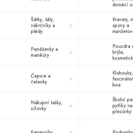
domácí o
Šátky, šály,
Kravaty, m
nákrčníky a
spony a
plédy
manžetov
knoflíčky
Pouzdra 
Peněženky a
brýle,
manikúry
kosmetick
a masky 
spaní
Klobouky
Čepice a
fascináto
čelenky
boa
Školní pe
Nákupní tašky,
pytlíky na
síťovky
přezůvky 
Kapesníky
Podvazky