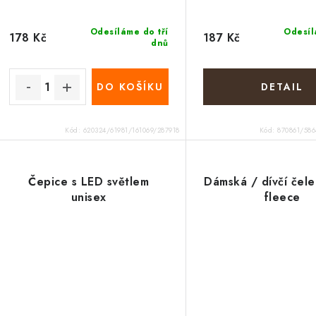
Odesíláme do tří
Odesíl
178 Kč
187 Kč
dnů
DO KOŠÍKU
Kód:
620324/61981/161069/287918
Kód:
870861/586
Čepice s LED světlem
Dámská / dívčí čele
unisex
fleece