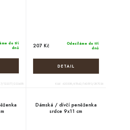
áme do tří
Odesíláme do tří
207 Kč
dnů
dnů
47/122377/233458
Kód:
620308/61842/160593/287036
něženka
Dámská / dívčí peněženka
cm
srdce 9x11 cm