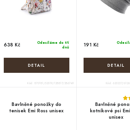
o
o
d
d
u
u
k
k
t
Odesíláme do tří
Odesíl
638 Kč
191 Kč
dnů
ů
ů
Kód:
870181/52019/128817/286749
Kód:
620227/612
Bavlněné ponožky do
Bavlněné pono
tenisek Emi Ross unisex
kotníkové psi Em
unisex