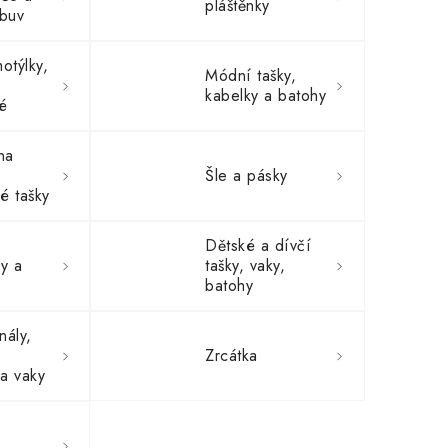
pláštěnky
buv
otýlky,
Módní tašky,
kabelky a batohy
é
na
Šle a pásky
é tašky
na
,
Dětské a dívčí
ry a
tašky, vaky,
batohy
nály,
Zrcátka
a vaky