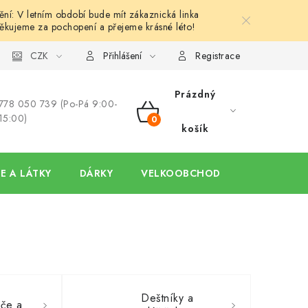
í: V letním období bude mít zákaznická linka
ěkujeme za pochopení a přejeme krásné léto!
y
Ochrana osobních údajů
CZK
Hodnocení obchodu
Oblíben
Přihlášení
Registrace
Prázdný
778 050 739 (Po-Pá 9:00-
15:00)
NÁKUPNÍ
košík
KOŠÍK
E A LÁTKY
DÁRKY
VELKOOBCHOD
Deštníky a
če a