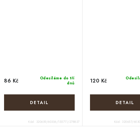
Odesíláme do tří
Odesíl
86 Kč
120 Kč
dnů
Kód:
320659/60306/155711/278837
Kód:
320657/603