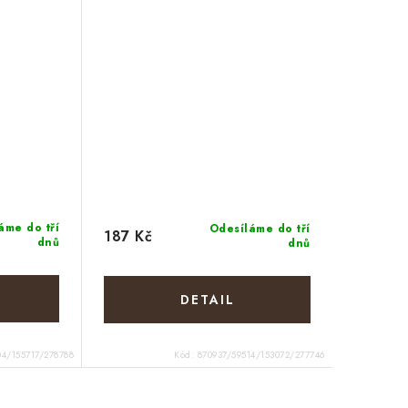
áme do tří
Odesíláme do tří
187 Kč
dnů
dnů
04/155717/278788
Kód:
870937/59514/153072/277746