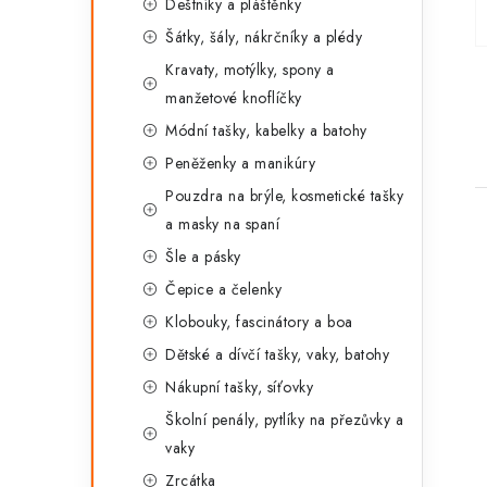
Deštníky a pláštěnky
Šátky, šály, nákrčníky a plédy
Kravaty, motýlky, spony a
manžetové knoflíčky
Módní tašky, kabelky a batohy
Peněženky a manikúry
Pouzdra na brýle, kosmetické tašky
a masky na spaní
Šle a pásky
Čepice a čelenky
Klobouky, fascinátory a boa
i
Dětské a dívčí tašky, vaky, batohy
Nákupní tašky, síťovky
Školní penály, pytlíky na přezůvky a
vaky
Zrcátka