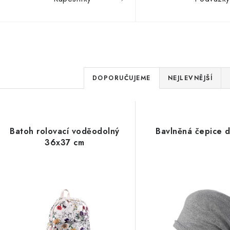
Ř
DOPORUČUJEME
NEJLEVNĚJŠÍ
a
V
z
ý
e
Batoh rolovací voděodolný
Bavlněná čepice 
36x37 cm
p
n
í
s
p
p
r
r