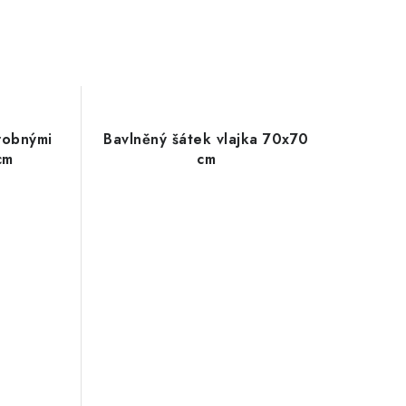
robnými
Bavlněný šátek vlajka 70x70
cm
cm