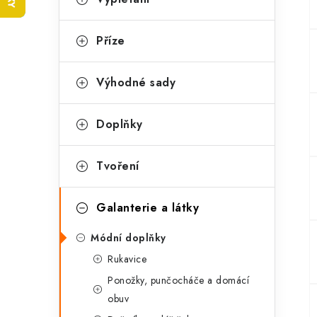
t
e
r
g
Příze
a
o
n
r
Výhodné sady
n
i
Doplňky
e
í
p
Tvoření
a
Galanterie a látky
n
Módní doplňky
e
Rukavice
l
Ponožky, punčocháče a domácí
obuv