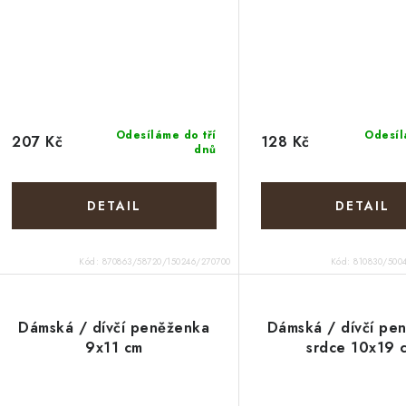
Odesíláme do tří
Odesíl
207 Kč
128 Kč
dnů
Kód:
870863/58720/150246/270700
Kód:
810830/500
Dámská / dívčí peněženka
Dámská / dívčí pe
9x11 cm
srdce 10x19 