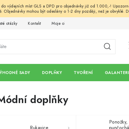
o výdejních míst GLS a DPD pro objednávky již od 1.000,-! Upozorněn
. Objednávky mohou být odeslány o 1-2 dny později, než je obvyklé. D
sté otázky
Kontakt
Moje objednávka
Obchodní podmínk
ÝHODNÉ SADY
DOPLŇKY
TVOŘENÍ
GALANTERI
Módní doplňky
Ponožky,
Rukavice
punčochá