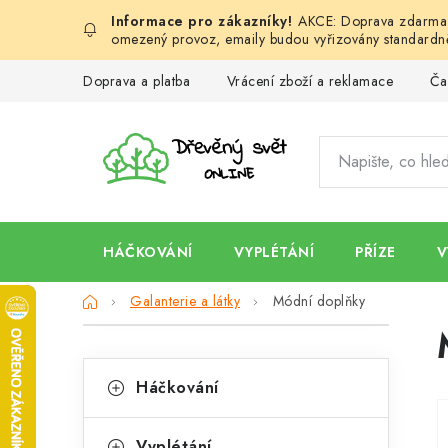
Přejít
AKCE: Doprava zdarma d
na
omezený provoz, emaily budou vyřizovány standardně
obsah
Doprava a platba
Vrácení zboží a reklamace
Ča
HÁČKOVÁNÍ
VYPLÉTÁNÍ
PŘÍZE
V
Domů
Galanterie a látky
Módní doplňky
P
K
o
Přeskočit
Háčkování
kategorie
a
s
t
Vyplétání