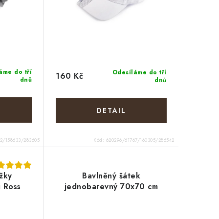
áme do tří
Odesíláme do tří
160 Kč
dnů
dnů
62/158633/283605
Kód:
620296/61767/160305/286542
žky
Bavlněný šátek
i Ross
jednobarevný 70x70 cm