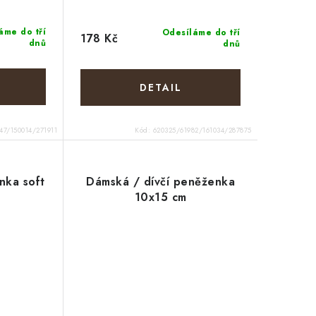
áme do tří
Odesíláme do tří
178 Kč
dnů
dnů
47/150014/271911
Kód:
620325/61982/161034/287875
nka soft
Dámská / dívčí peněženka
10x15 cm