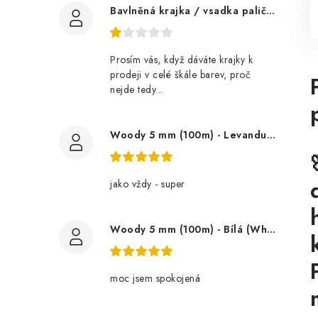
Bavlněná krajka / vsadka paličkovaná šíře 60 mm
Prosím vás, když dáváte krajky k
prodeji v celé škále barev, proč
nejde tedy...
Woody 5 mm (100m) - Levandule (Lavender)
jako vždy - super
Woody 5 mm (100m) - Bílá (White)
moc jsem spokojená