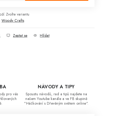
ží:
Zvolte variantu
:
Woody Crafts
k
Zeptat se
Hlídat
OBA
NÁVODY A TIPY
ody pro vás
Spoustu návodů, rad a tipů najdete na
yklovaných
našem Youtube kanále a ve FB skupině
ě.
"Háčkování s Dřevěným světem online".