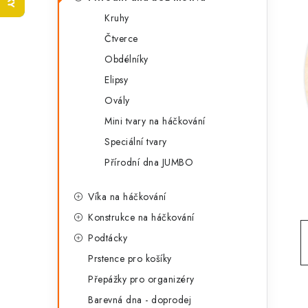
t
s
Kruhy
e
t
Čtverce
g
r
Obdélníky
o
Elipsy
a
r
Ovály
n
i
Mini tvary na háčkování
e
n
Speciální tvary
í
Přírodní dna JUMBO
p
Víka na háčkování
a
Konstrukce na háčkování
Podtácky
n
Prstence pro košíky
e
Přepážky pro organizéry
l
Barevná dna - doprodej