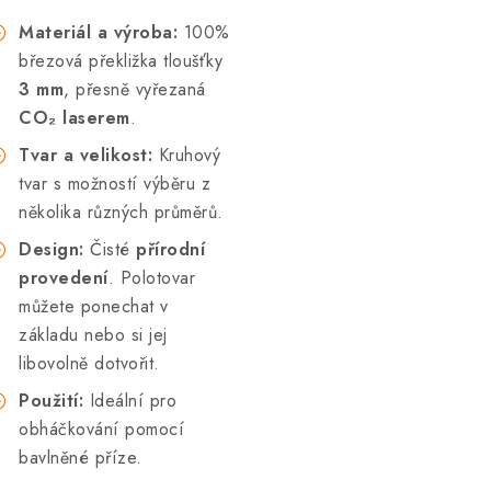
Materiál a výroba:
100%
březová překližka tloušťky
3 mm
, přesně vyřezaná
CO₂ laserem
.
Tvar a velikost:
Kruhový
tvar s možností výběru z
několika různých průměrů.
Design:
Čisté
přírodní
provedení
. Polotovar
můžete ponechat v
základu nebo si jej
libovolně dotvořit.
Použití:
Ideální pro
obháčkování pomocí
bavlněné příze.