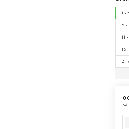
1 - 
6 - 
11 -
16 -
21 a
o
od
Mě