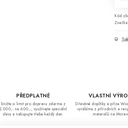
Kód zbo
Značka
Tis
PŘEDPLATNÉ
VLASTNÍ VÝR
Snižte si limit pro dopravu zdarma z
Dřevěné doplňky a příze Wo
2.000,- na 600,-, využívejte speciální
vyrábíme z přírodních a rec
slevy a nakupujte třeba každý den.
materiálů na Morav