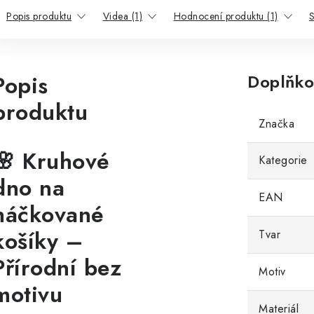
Popis produktu
Videa (1)
Hodnocení produktu (1)
S
Popis
Doplňko
produktu
Značka
🌸 Kruhové
Kategorie
dno na
EAN
háčkované
košíky –
Tvar
Přírodní bez
Motiv
motivu
Materiál