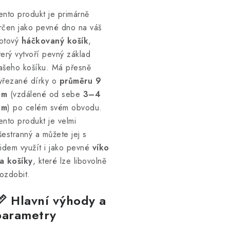
ento produkt je primárně
rčen jako pevné dno na váš
otový
háčkovaný košík
,
terý vytvoří pevný základ
ašeho košíku. Má přesně
yřezané dírky o
průměru 9
mm
(vzdálené od sebe
3–4
mm
) po celém svém obvodu.
ento produkt je velmi
šestranný a můžete jej s
lidem využít i jako pevné
víko
a košíky
, které lze libovolně
ozdobit.
📏 Hlavní výhody a
parametry