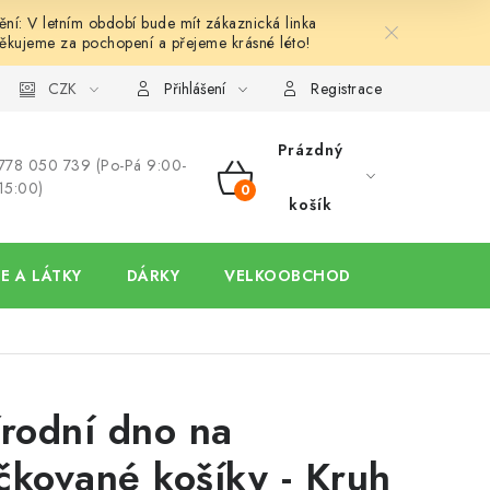
í: V letním období bude mít zákaznická linka
ěkujeme za pochopení a přejeme krásné léto!
y
Ochrana osobních údajů
CZK
Hodnocení obchodu
Oblíben
Přihlášení
Registrace
Prázdný
778 050 739 (Po-Pá 9:00-
15:00)
NÁKUPNÍ
košík
KOŠÍK
E A LÁTKY
DÁRKY
VELKOOBCHOD
írodní dno na
čkované košíky - Kruh