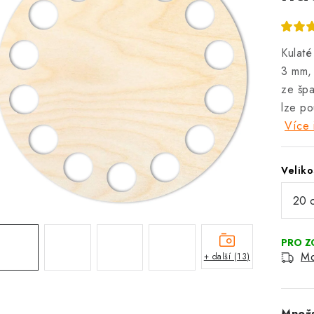
Kulaté
3 mm, 
ze špa
lze po
Více 
Veliko
Mo
+ další (13)
Množs