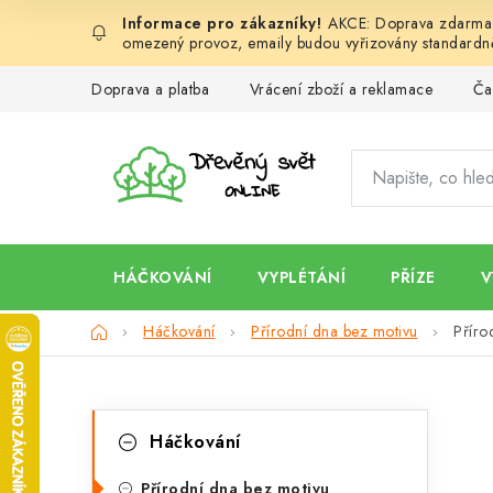
Přejít
AKCE: Doprava zdarma d
na
omezený provoz, emaily budou vyřizovány standardně
obsah
Doprava a platba
Vrácení zboží a reklamace
Ča
HÁČKOVÁNÍ
VYPLÉTÁNÍ
PŘÍZE
V
Domů
Háčkování
Přírodní dna bez motivu
Příro
P
K
Přeskočit
Háčkování
kategorie
a
o
Přírodní dna bez motivu