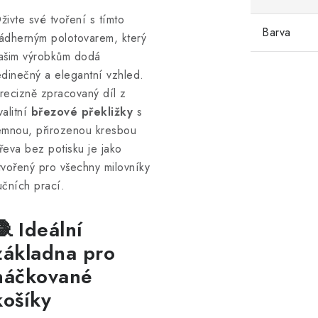
živte své tvoření s tímto
Barva
ádherným polotovarem, který
ašim výrobkům dodá
edinečný a elegantní vzhled.
recizně zpracovaný díl z
valitní
březové překližky
s
emnou, přirozenou kresbou
řeva bez potisku je jako
tvořený pro všechny milovníky
učních prací.
🧶 Ideální
základna pro
háčkované
košíky