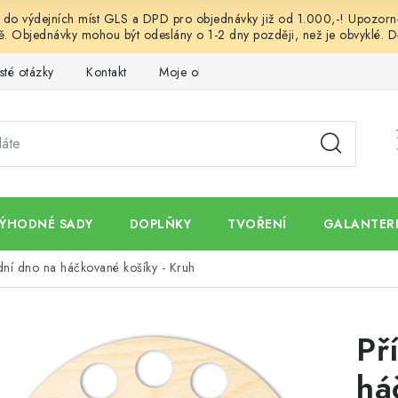
o výdejních míst GLS a DPD pro objednávky již od 1.000,-! Upozorněn
. Objednávky mohou být odeslány o 1-2 dny později, než je obvyklé. D
sté otázky
Kontakt
Moje objednávka
Obchodní podmínk
ÝHODNÉ SADY
DOPLŇKY
TVOŘENÍ
GALANTERI
dní dno na háčkované košíky - Kruh
Př
há