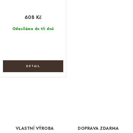
608 Kč
Odesíláme do tří dnů
O
v
l
á
d
VLASTNÍ VÝROBA
DOPRAVA ZDARMA