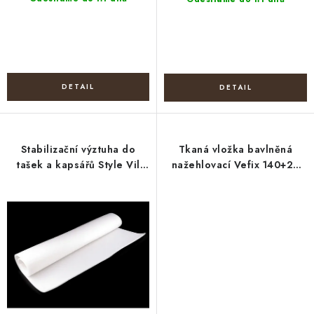
Stabilizační výztuha do
Tkaná vložka bavlněná
tašek a kapsářů Style Vil
nažehlovací Vefix 140+20
Freudenberg
g/m² šíře 140 cm