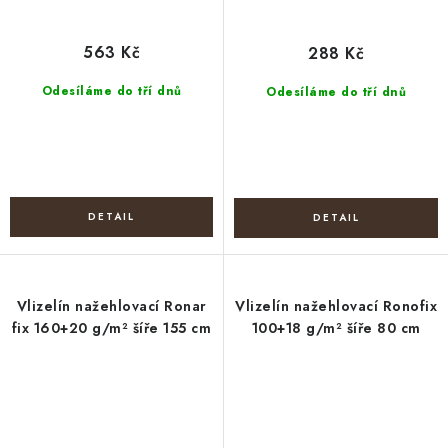
563 Kč
288 Kč
Odesíláme do tří dnů
Odesíláme do tří dnů
Vlizelín nažehlovací Ronar
Vlizelín nažehlovací Ronofix
fix 160+20 g/m² šíře 155 cm
100+18 g/m² šíře 80 cm