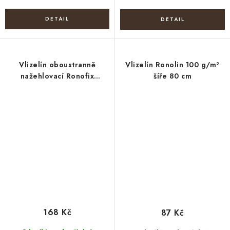
Vlizelín oboustranně
Vlizelín Ronolin 100 g/m²
nažehlovací Ronofix
šíře 80 cm
100+18+18 g/m² šíře 80 cm
168 Kč
87 Kč