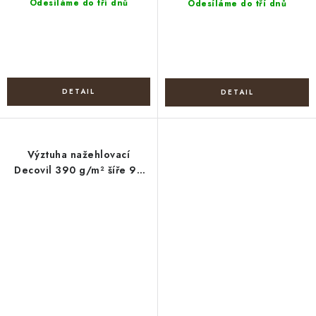
Odesíláme do tří dnů
Odesíláme do tří dnů
Výztuha nažehlovací
Decovil 390 g/m² šíře 90
cm