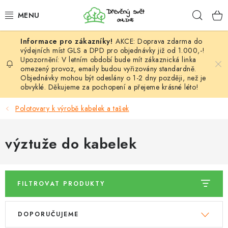
Přejít
Hleda
na
obsah
AKCE: Doprava zdarma do
HÁČKOVÁNÍ
výdejních míst GLS a DPD pro objednávky již od 1.000,-!
Upozornění: V letním období bude mít zákaznická linka
omezený provoz, emaily budou vyřizovány standardně.
VYPLÉTÁNÍ
Objednávky mohou být odeslány o 1-2 dny později, než je
obvyklé. Děkujeme za pochopení a přejeme krásné léto!
PŘÍZE
Polotovary k výrobě kabelek a tašek
VÝHODNÉ SADY
výztuže do kabelek
DOPLŇKY
TVOŘENÍ
FILTROVAT PRODUKTY
GALANTERIE A LÁTKY
V
Ř
DOPORUČUJEME
ý
a