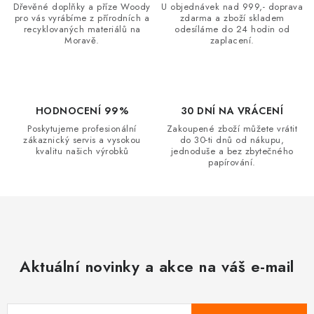
a
Dřevěné doplňky a příze Woody
U objednávek nad 999,- doprava
c
pro vás vyrábíme z přírodních a
zdarma a zboží skladem
recyklovaných materiálů na
odesíláme do 24 hodin od
í
Moravě.
zaplacení.
p
r
v
k
HODNOCENÍ 99%
30 DNÍ NA VRÁCENÍ
y
Poskytujeme profesionální
Zakoupené zboží můžete vrátit
zákaznický servis a vysokou
do 30-ti dnů od nákupu,
v
kvalitu našich výrobků
jednoduše a bez zbytečného
ý
papírování.
p
i
s
u
Aktuální novinky a akce na váš e-mail