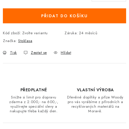
Měrná cena:
PŘIDAT DO KOŠÍKU
Kód zboží:
Zvolte variantu
Záruka
:
24 měsíců
Značka:
Stoklasa
Tisk
Zeptat se
Hlídat
PŘEDPLATNÉ
VLASTNÍ VÝROBA
Snižte si limit pro dopravu
Dřevěné doplňky a příze Woody
zdarma z 2.000,- na 600,-,
pro vás vyrábíme z přírodních a
využívejte speciální slevy a
recyklovaných materiálů na
nakupujte třeba každý den.
Moravě.