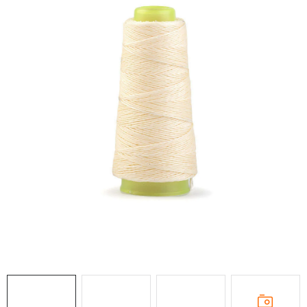
DÁRKY
VELKOOBCHOD
Doprava a platba
Vrácení zboží a reklamace
Časté otázky
Kontakt
Moje objednávka
Obchodní podmínky
Ochrana osobních údajů
Hodnocení obchodu
Oblíbené produkty
Věrnostní program