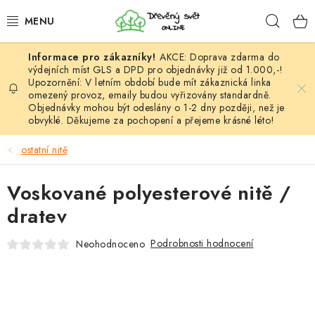
Přejít
Hleda
na
obsah
AKCE: Doprava zdarma do
HÁČKOVÁNÍ
výdejních míst GLS a DPD pro objednávky již od 1.000,-!
Upozornění: V letním období bude mít zákaznická linka
omezený provoz, emaily budou vyřizovány standardně.
VYPLÉTÁNÍ
Objednávky mohou být odeslány o 1-2 dny později, než je
obvyklé. Děkujeme za pochopení a přejeme krásné léto!
PŘÍZE
ostatní nitě
VÝHODNÉ SADY
Voskované polyesterové nitě /
DOPLŇKY
dratev
TVOŘENÍ
Podrobnosti hodnocení
Neohodnoceno
GALANTERIE A LÁTKY