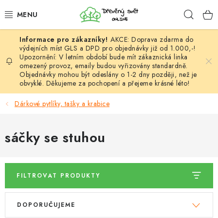
Přejít
Hleda
na
obsah
AKCE: Doprava zdarma do
HÁČKOVÁNÍ
výdejních míst GLS a DPD pro objednávky již od 1.000,-!
Upozornění: V letním období bude mít zákaznická linka
omezený provoz, emaily budou vyřizovány standardně.
VYPLÉTÁNÍ
Objednávky mohou být odeslány o 1-2 dny později, než je
obvyklé. Děkujeme za pochopení a přejeme krásné léto!
PŘÍZE
Dárkové pytlíky, tašky a krabice
VÝHODNÉ SADY
sáčky se stuhou
DOPLŇKY
TVOŘENÍ
FILTROVAT PRODUKTY
GALANTERIE A LÁTKY
V
Ř
DOPORUČUJEME
ý
a