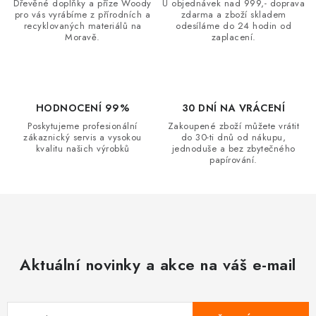
Dřevěné doplňky a příze Woody
U objednávek nad 999,- doprava
c
pro vás vyrábíme z přírodních a
zdarma a zboží skladem
recyklovaných materiálů na
odesíláme do 24 hodin od
í
Moravě.
zaplacení.
p
r
v
k
HODNOCENÍ 99%
30 DNÍ NA VRÁCENÍ
y
Poskytujeme profesionální
Zakoupené zboží můžete vrátit
zákaznický servis a vysokou
do 30-ti dnů od nákupu,
v
kvalitu našich výrobků
jednoduše a bez zbytečného
ý
papírování.
p
i
s
u
Aktuální novinky a akce na váš e-mail