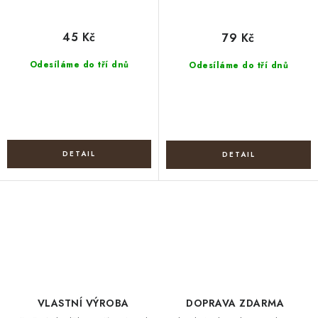
45 Kč
79 Kč
Odesíláme do tří dnů
Odesíláme do tří dnů
O
v
l
á
d
VLASTNÍ VÝROBA
DOPRAVA ZDARMA
a