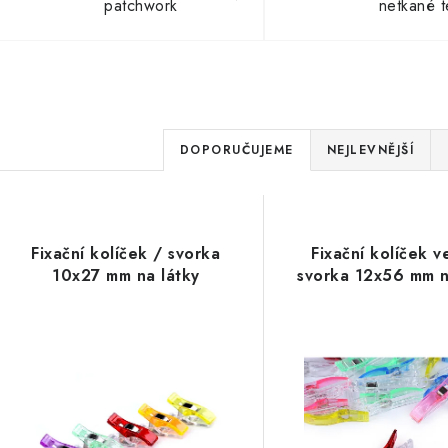
patchwork
netkané te
Ř
DOPORUČUJEME
NEJLEVNĚJŠÍ
a
V
z
ý
e
Fixační kolíček / svorka
Fixační kolíček v
10x27 mm na látky
svorka 12x56 mm n
p
n
í
s
p
p
r
r