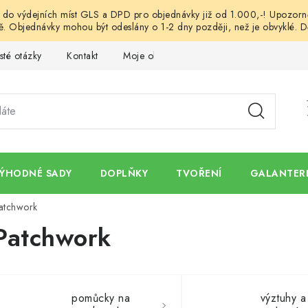
o výdejních míst GLS a DPD pro objednávky již od 1.000,-! Upozorněn
. Objednávky mohou být odeslány o 1-2 dny později, než je obvyklé. D
sté otázky
Kontakt
Moje objednávka
Obchodní podmínk
ÝHODNÉ SADY
DOPLŇKY
TVOŘENÍ
GALANTERI
atchwork
Patchwork
pomůcky na
výztuhy a