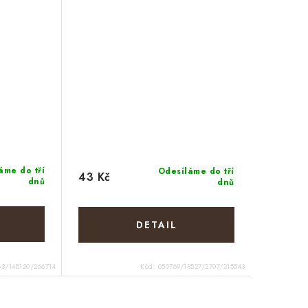
áme do tří
Odesíláme do tří
43 Kč
dnů
dnů
83/148120/266714
Kód:
050769/13527/2707/215543