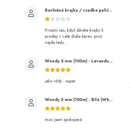
Bavlněná krajka / vsadka paličkovaná šíře 60 mm
Prosím vás, když dáváte krajky k
prodeji v celé škále barev, proč
nejde tedy...
Woody 5 mm (100m) - Levandule (Lavender)
jako vždy - super
Woody 5 mm (100m) - Bílá (White)
moc jsem spokojená