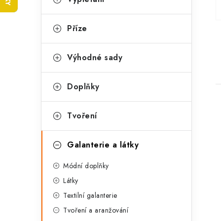
t
e
r
g
Příze
a
o
n
r
Výhodné sady
n
i
Doplňky
e
í
p
Tvoření
a
Galanterie a látky
n
i
Módní doplňky
e
Látky
l
Textilní galanterie
Tvoření a aranžování