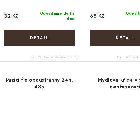
Odesíláme do tří
Odesíl
32 Kč
65 Kč
dnů
Kód:
790386/46130/98646/211340
Kód:
070209/1
Mizící fix oboustranný 24h,
Mýdlová křída v 
48h
neořezávac