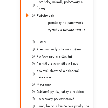
Pomůcky, nářadí, polotovary a
formy
Patchwork
pomůcky na patchwork
výztuhy a netkané textilie
t
Plstění
Kreativní sady a hraní s dětmi
Potřeby pro aranžování
Rolničky a zvonečky z kovu
Kovové, dřevěné a skleněné
dekorace
Macrame
Dárkové pytlíky, tašky a krabice
Polotovary polystyrenové
Fimo, beton a křišťálová pryskyřice