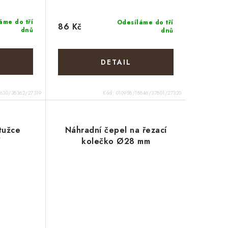
áme do tří
Odesíláme do tří
86 Kč
dnů
dnů
8630/38362/27319
Kód:
010958/18846/37801/27320
tužce
Náhradní čepel na řezací
í
kolečko Ø28 mm