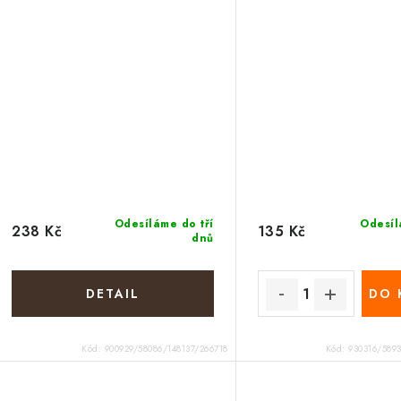
Odesíláme do tří
Odesíl
238 Kč
135 Kč
dnů
DO 
Kód:
900929/58086/148137/266718
Kód:
930316/589