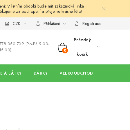
í: V letním období bude mít zákaznická linka
ěkujeme za pochopení a přejeme krásné léto!
y
Ochrana osobních údajů
CZK
Hodnocení obchodu
Oblíben
Přihlášení
Registrace
Prázdný
778 050 739 (Po-Pá 9:00-
15:00)
NÁKUPNÍ
košík
KOŠÍK
E A LÁTKY
DÁRKY
VELKOOBCHOD