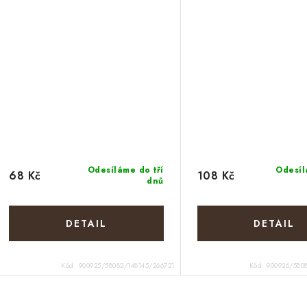
Odesíláme do tří
Odesíl
68 Kč
108 Kč
dnů
Kód:
900925/58082/148145/266721
Kód:
900926/580