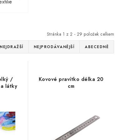
xtilie
Stránka
1
z
2
-
29
položek celkem
NEJDRAŽŠÍ
NEJPRODÁVANĚJŠÍ
ABECEDNĚ
elký /
Kovové pravítko délka 20
a látky
cm