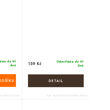
áme do tří
Odesíláme do tří
159 Kč
dnů
dnů
KOŠÍKU
38/150953/271740
Kód:
900270/56357/142590/259453