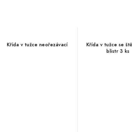
Křída v tužce neořezávací
Křída v tužce se š
blistr 3 ks