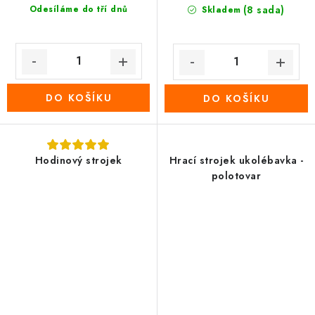
Odesíláme do tří dnů
(8 sada)
Skladem
DO KOŠÍKU
DO KOŠÍKU
Hodinový strojek
Hrací strojek ukolébavka -
polotovar