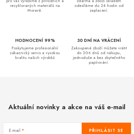
pro vás vyrábíme z přírodních a
zdarma a zboží skladem
n
y
recyklovaných materiálů na
odesíláme do 24 hodin od
í
Moravě.
zaplacení.
v
ý
p
i
HODNOCENÍ 99%
30 DNÍ NA VRÁCENÍ
s
Poskytujeme profesionální
Zakoupené zboží můžete vrátit
u
zákaznický servis a vysokou
do 30-ti dnů od nákupu,
kvalitu našich výrobků
jednoduše a bez zbytečného
papírování.
Aktuální novinky a akce na váš e-mail
E-mail
PŘIHLÁSIT SE