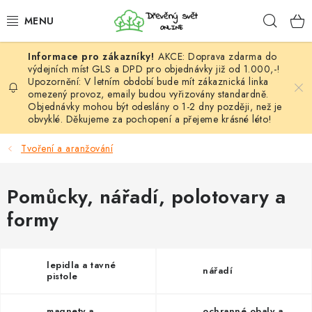
Přejít
Hleda
na
obsah
AKCE: Doprava zdarma do
HÁČKOVÁNÍ
výdejních míst GLS a DPD pro objednávky již od 1.000,-!
Upozornění: V letním období bude mít zákaznická linka
omezený provoz, emaily budou vyřizovány standardně.
VYPLÉTÁNÍ
Objednávky mohou být odeslány o 1-2 dny později, než je
obvyklé. Děkujeme za pochopení a přejeme krásné léto!
PŘÍZE
Tvoření a aranžování
VÝHODNÉ SADY
Pomůcky, nářadí, polotovary a
DOPLŇKY
formy
TVOŘENÍ
lepidla a tavné
nářadí
GALANTERIE A LÁTKY
pistole
magnety a
ochranné obaly a