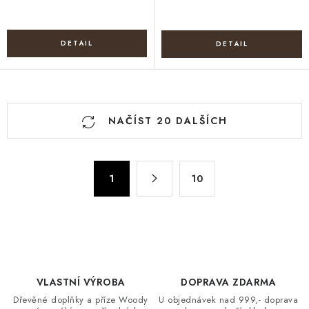
O
NAČÍST 20 DALŠÍCH
v
l
á
S
d
1
10
t
a
r
c
á
n
í
k
p
o
r
v
VLASTNÍ VÝROBA
DOPRAVA ZDARMA
v
á
Dřevěné doplňky a příze Woody
U objednávek nad 999,- doprava
k