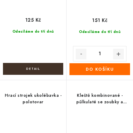
125 Kč
151 Kč
Odesíláme do tří dnů
Odesíláme do tří dnů
DO KOŠÍKU
Hrací strojek ukolébavka -
Kleště kombinované -
polotovar
půlkulaté se zoubky a
štípací 125 mm