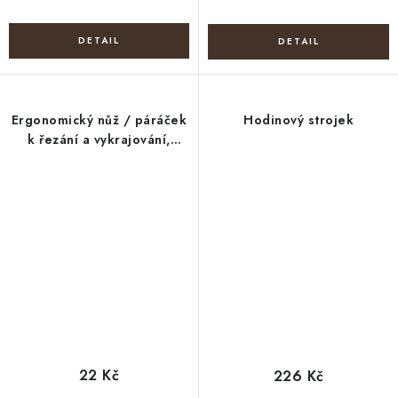
Ergonomický nůž / páráček
Hodinový strojek
k řezání a vykrajování,
délka 13,5 cm
22 Kč
226 Kč