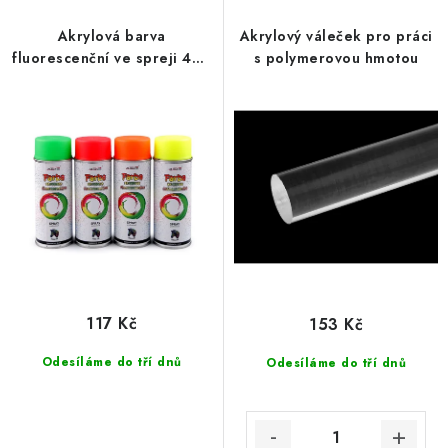
p
í
r
p
Akrylová barva
Akrylový váleček pro práci
fluorescenční ve spreji 400
s polymerovou hmotou
o
r
ml
d
o
u
d
k
u
t
k
ů
t
ů
117 Kč
153 Kč
Odesíláme do tří dnů
Odesíláme do tří dnů