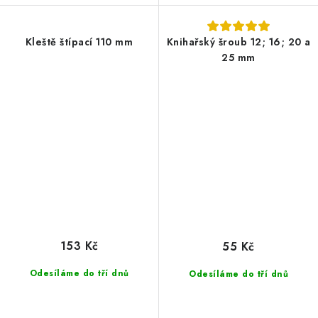
Kleště štípací 110 mm
Knihařský šroub 12; 16; 20 a
25 mm
153 Kč
55 Kč
Odesíláme do tří dnů
Odesíláme do tří dnů