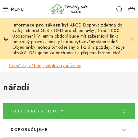
Přejít
Hleda
na
obsah
AKCE: Doprava zdarma do
HÁČKOVÁNÍ
výdejních míst GLS a DPD pro objednávky již od 1.000,-!
Upozornění: V letním období bude mít zákaznická linka
omezený provoz, emaily budou vyřizovány standardně.
VYPLÉTÁNÍ
Objednávky mohou být odeslány o 1-2 dny později, než je
obvyklé. Děkujeme za pochopení a přejeme krásné léto!
PŘÍZE
Pomůcky, nářadí, polotovary a formy
VÝHODNÉ SADY
nářadí
DOPLŇKY
TVOŘENÍ
FILTROVAT PRODUKTY
GALANTERIE A LÁTKY
V
Ř
DOPORUČUJEME
ý
a