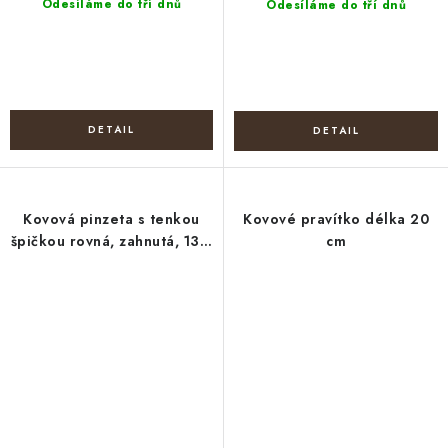
Odesíláme do tří dnů
Odesíláme do tří dnů
Kovová pinzeta s tenkou
Kovové pravítko délka 20
špičkou rovná, zahnutá, 13,5
cm
cm