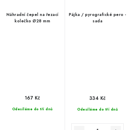
Náhradní čepel na řezací
Pájka / pyrografické pero -
kolečko Ø28 mm
sada
167 Kč
334 Kč
Odesíláme do tří dnů
Odesíláme do tří dnů