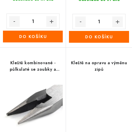
DO KOŠÍKU
DO KOŠÍKU
Kleště kombinované -
Kleště na opravu a výměnu
půlkulaté se zoubky a
zipů
štípací 125 mm