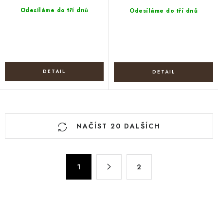
Odesíláme do tří dnů
Odesíláme do tří dnů
O
NAČÍST 20 DALŠÍCH
v
l
á
S
d
1
2
t
a
r
c
á
n
í
k