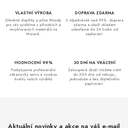
p
o
r
v
VLASTNÍ VÝROBA
DOPRAVA ZDARMA
v
á
Dřevěné doplňky a příze Woody
U objednávek nad 999,- doprava
k
pro vás vyrábíme z přírodních a
zdarma a zboží skladem
n
y
recyklovaných materiálů na
odesíláme do 24 hodin od
í
Moravě.
zaplacení.
v
ý
p
i
HODNOCENÍ 99%
30 DNÍ NA VRÁCENÍ
s
Poskytujeme profesionální
Zakoupené zboží můžete vrátit
u
zákaznický servis a vysokou
do 30-ti dnů od nákupu,
kvalitu našich výrobků
jednoduše a bez zbytečného
papírování.
Aktuální novinky a akce na váš e-mail