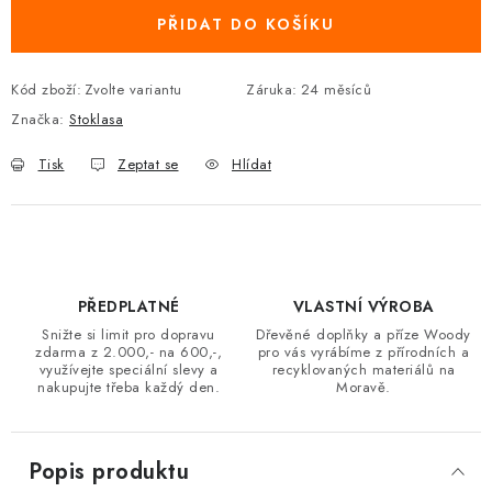
PŘIDAT DO KOŠÍKU
Kód zboží:
Zvolte variantu
Záruka
:
24 měsíců
Značka:
Stoklasa
Tisk
Zeptat se
Hlídat
PŘEDPLATNÉ
VLASTNÍ VÝROBA
Snižte si limit pro dopravu
Dřevěné doplňky a příze Woody
zdarma z 2.000,- na 600,-,
pro vás vyrábíme z přírodních a
využívejte speciální slevy a
recyklovaných materiálů na
nakupujte třeba každý den.
Moravě.
Popis produktu