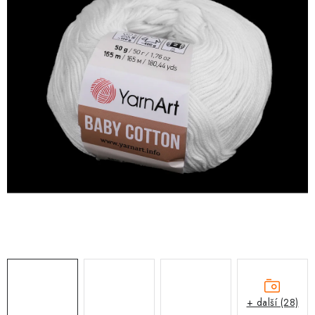
DÁRKY
VELKOOBCHOD
Doprava a platba
Vrácení zboží a reklamace
Časté otázky
Kontakt
Moje objednávka
Obchodní podmínky
Ochrana osobních údajů
Hodnocení obchodu
Oblíbené produkty
Věrnostní program
+ další (28)