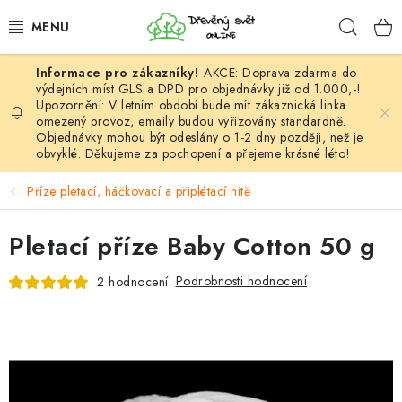
Přejít
Hleda
na
obsah
AKCE: Doprava zdarma do
HÁČKOVÁNÍ
výdejních míst GLS a DPD pro objednávky již od 1.000,-!
Upozornění: V letním období bude mít zákaznická linka
omezený provoz, emaily budou vyřizovány standardně.
VYPLÉTÁNÍ
Objednávky mohou být odeslány o 1-2 dny později, než je
obvyklé. Děkujeme za pochopení a přejeme krásné léto!
PŘÍZE
Příze pletací, háčkovací a připlétací nitě
VÝHODNÉ SADY
Pletací příze Baby Cotton 50 g
DOPLŇKY
Podrobnosti hodnocení
2 hodnocení
TVOŘENÍ
GALANTERIE A LÁTKY