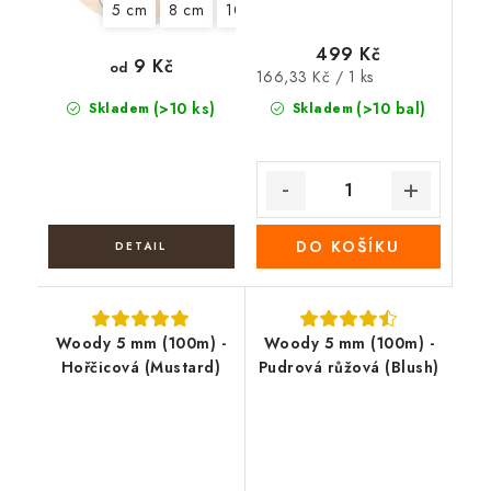
5 cm
8 cm
10 cm
12 cm
13 cm
14 cm
499 Kč
9 Kč
od
Měrná
166,33 Kč / 1 ks
cena:
(>10 ks)
(>10 bal)
Skladem
Skladem
DO KOŠÍKU
Woody 5 mm (100m) -
Woody 5 mm (100m) -
Hořčicová (Mustard)
Pudrová růžová (Blush)