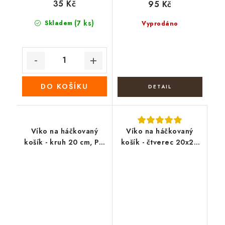
35 Kč
95 Kč
(7 ks)
Skladem
Vyprodáno
DO KOŠÍKU
Víko na háčkovaný
Víko na háčkovaný
košík - kruh 20 cm, Psí
košík - čtverec 20x20
tlapky
cm, Andílek