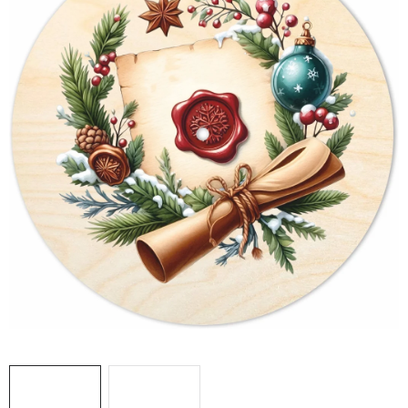
DÁRKY
VELKOOBCHOD
Doprava a platba
Vrácení zboží a reklamace
Časté otázky
Kontakt
Moje objednávka
Obchodní podmínky
Ochrana osobních údajů
Hodnocení obchodu
Oblíbené produkty
Věrnostní program