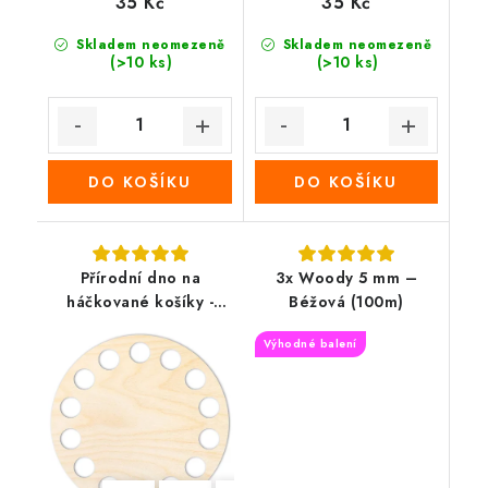
35 Kč
35 Kč
Skladem neomezeně
Skladem neomezeně
(>10 ks)
(>10 ks)
DO KOŠÍKU
DO KOŠÍKU
Přírodní dno na
3x Woody 5 mm –
háčkované košíky -
Béžová (100m)
Kruh
Výhodné balení