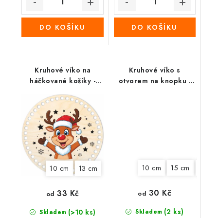
DO KOŠÍKU
DO KOŠÍKU
Kruhové víko na
Kruhové víko s
háčkované košíky -
otvorem na knopku -
Vánoční sob
Barevný věnec
10 cm
15 cm
18 cm
10 cm
13 cm
30 Kč
33 Kč
od
od
(2 ks)
(>10 ks)
Skladem
Skladem