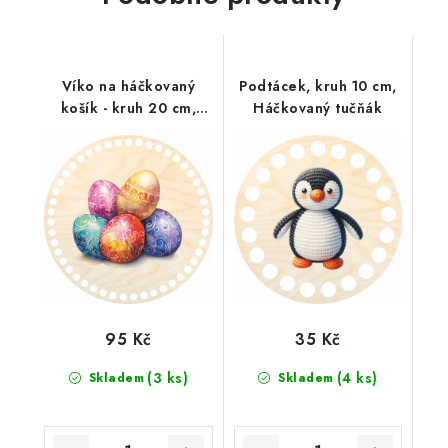
Víko na háčkovaný
Podtácek, kruh 10 cm,
košík - kruh 20 cm,
Háčkovaný tučňák
Velikonoční vajíčka
95 Kč
35 Kč
(3 ks)
(4 ks)
Skladem
Skladem