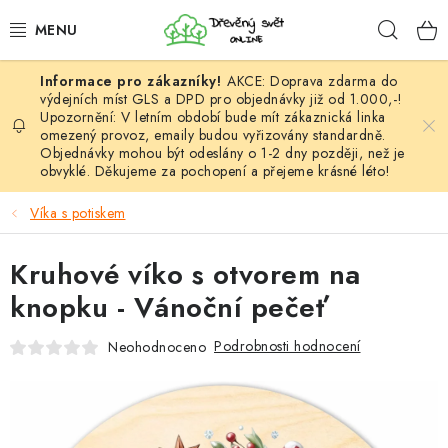
Přejít
Hleda
na
obsah
AKCE: Doprava zdarma do
HÁČKOVÁNÍ
výdejních míst GLS a DPD pro objednávky již od 1.000,-!
Upozornění: V letním období bude mít zákaznická linka
omezený provoz, emaily budou vyřizovány standardně.
VYPLÉTÁNÍ
Objednávky mohou být odeslány o 1-2 dny později, než je
obvyklé. Děkujeme za pochopení a přejeme krásné léto!
PŘÍZE
Víka s potiskem
VÝHODNÉ SADY
Kruhové víko s otvorem na
DOPLŇKY
knopku - Vánoční pečeť
TVOŘENÍ
Podrobnosti hodnocení
Neohodnoceno
GALANTERIE A LÁTKY