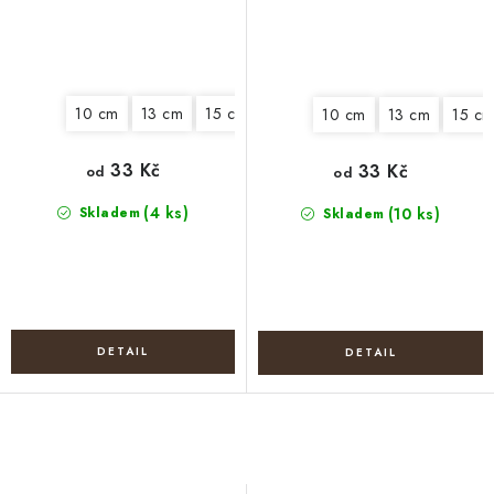
10 cm
13 cm
15 cm
18 cm
20 cm
22 cm
25
10 cm
13 cm
15 c
33 Kč
33 Kč
od
od
(4 ks)
Skladem
(10 ks)
Skladem