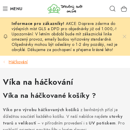
Přejít
Hleda
na
obsah
AKCE: Doprava zdarma do
HÁČKOVÁNÍ
výdejních míst GLS a DPD pro objednávky již od 1.000,-!
Upozornění: V letním období bude mít zákaznická linka
omezený provoz, emaily budou vyřizovány standardně.
VYPLÉTÁNÍ
Objednávky mohou být odeslány o 1-2 dny později, než je
obvyklé. Děkujeme za pochopení a přejeme krásné léto!
PŘÍZE
Háčkování
VÝHODNÉ SADY
Víka na háčkování
DOPLŇKY
Víka na háčkované košíky ?
TVOŘENÍ
Víko pro výrobu háčkovaných košíků
z bavlněných přízí je
GALANTERIE A LÁTKY
důležitou součástí každého košíku. V naší nabídce najdete
stovky
tvarů
a
velikostí
– v přírodním provedení i s
UV potiskem
. Pro
rychlejší orientaci použijte filtr v levém sloupci.