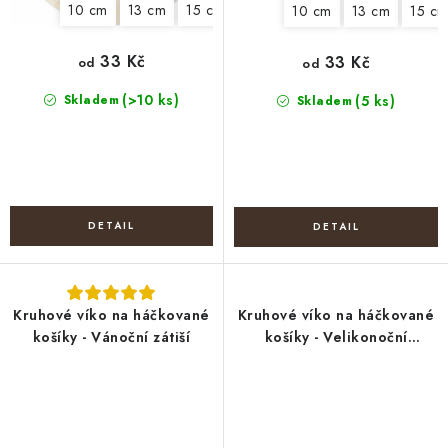
10 cm
13 cm
15 cm
18 cm
20 cm
22 cm
25
10 cm
13 cm
15 c
33 Kč
33 Kč
od
od
(>10 ks)
Skladem
(5 ks)
Skladem
Kruhové víko na háčkované
Kruhové víko na háčkované
košíky - Vánoční zátiší
košíky - Velikonoční
beránek