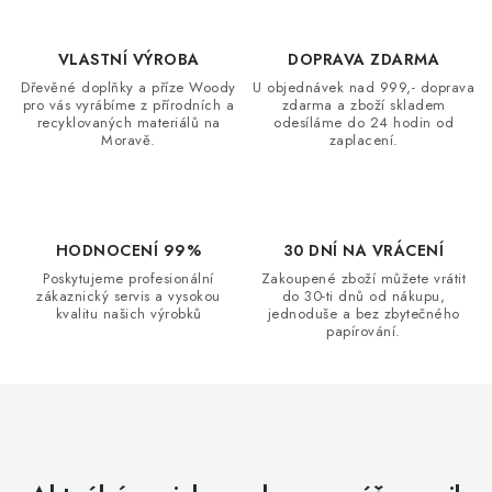
k
p
o
r
v
VLASTNÍ VÝROBA
DOPRAVA ZDARMA
v
á
Dřevěné doplňky a příze Woody
U objednávek nad 999,- doprava
k
pro vás vyrábíme z přírodních a
zdarma a zboží skladem
n
y
recyklovaných materiálů na
odesíláme do 24 hodin od
í
Moravě.
zaplacení.
v
ý
p
i
HODNOCENÍ 99%
30 DNÍ NA VRÁCENÍ
s
Poskytujeme profesionální
Zakoupené zboží můžete vrátit
u
zákaznický servis a vysokou
do 30-ti dnů od nákupu,
kvalitu našich výrobků
jednoduše a bez zbytečného
papírování.