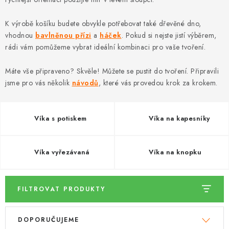
DÁRKY
K výrobě košíku budete obvykle potřebovat také dřevěné dno,
VELKOOBCHOD
vhodnou
bavlněnou přízi
a
háček
. Pokud si nejste jistí výběrem,
rádi vám pomůžeme vybrat ideální kombinaci pro vaše tvoření.
Doprava a platba
Vrácení zboží a reklamace
Časté otázky
Máte vše připraveno? Skvěle! Můžete se pustit do tvoření. Připravili
Kontakt
Moje objednávka
Obchodní podmínky
jsme pro vás několik
návodů
, které vás provedou krok za krokem.
Ochrana osobních údajů
Hodnocení obchodu
Oblíbené produkty
Věrnostní program
Víka s potiskem
Víka na kapesníky
Víka vyřezávaná
Víka na knopku
FILTROVAT PRODUKTY
V
Ř
DOPORUČUJEME
ý
a