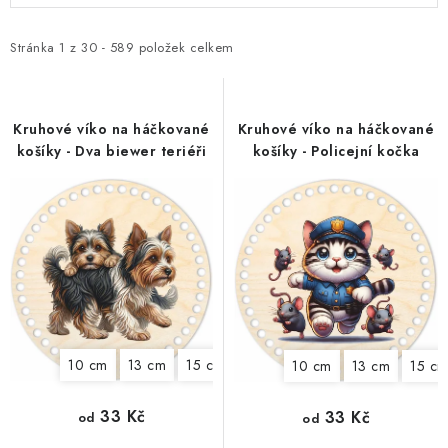
p
z
i
e
Stránka
1
z
30
-
589
položek celkem
s
n
p
í
r
p
Kruhové víko na háčkované
Kruhové víko na háčkované
košíky - Dva biewer teriéři
košíky - Policejní kočka
o
r
d
o
u
d
k
u
t
k
ů
t
ů
10 cm
13 cm
15 cm
18 cm
20 cm
22 cm
25
10 cm
13 cm
15 c
33 Kč
33 Kč
od
od