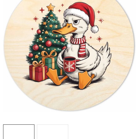
DÁRKY
VELKOOBCHOD
Doprava a platba
Vrácení zboží a reklamace
Časté otázky
Kontakt
Moje objednávka
Obchodní podmínky
Ochrana osobních údajů
Hodnocení obchodu
Oblíbené produkty
Věrnostní program