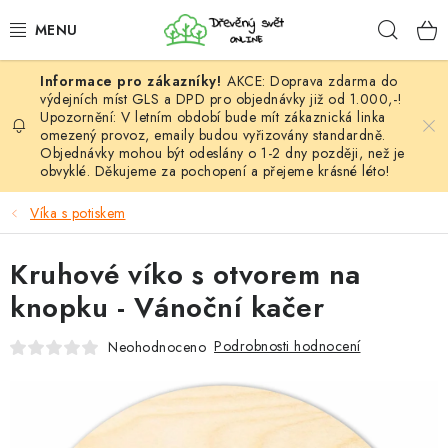
Přejít
Hleda
na
obsah
AKCE: Doprava zdarma do
HÁČKOVÁNÍ
výdejních míst GLS a DPD pro objednávky již od 1.000,-!
Upozornění: V letním období bude mít zákaznická linka
omezený provoz, emaily budou vyřizovány standardně.
VYPLÉTÁNÍ
Objednávky mohou být odeslány o 1-2 dny později, než je
obvyklé. Děkujeme za pochopení a přejeme krásné léto!
PŘÍZE
Víka s potiskem
VÝHODNÉ SADY
Kruhové víko s otvorem na
DOPLŇKY
knopku - Vánoční kačer
TVOŘENÍ
Podrobnosti hodnocení
Neohodnoceno
GALANTERIE A LÁTKY