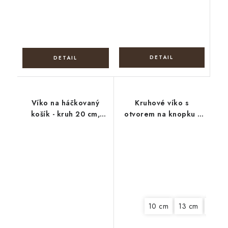
Víko na háčkovaný
Kruhové víko s
košík - kruh 20 cm,
otvorem na knopku -
Vánoční dárky
Boho věnec
10 cm
13 cm
20 c