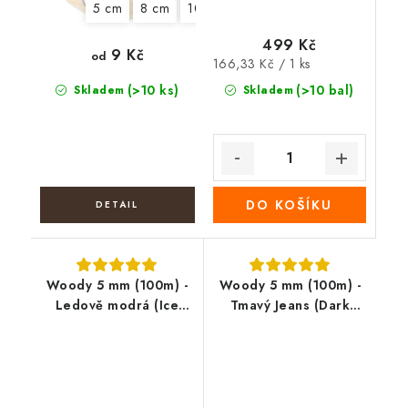
5 cm
8 cm
10 cm
12 cm
13 cm
14 cm
499 Kč
9 Kč
od
Měrná
166,33 Kč / 1 ks
cena:
(>10 ks)
(>10 bal)
Skladem
Skladem
DO KOŠÍKU
Woody 5 mm (100m) -
Woody 5 mm (100m) -
Ledově modrá (Ice
Tmavý Jeans (Dark
blue)
jeans)