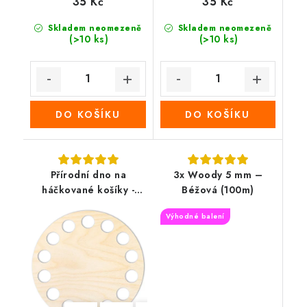
35 Kč
35 Kč
Skladem neomezeně
Skladem neomezeně
(>10 ks)
(>10 ks)
DO KOŠÍKU
DO KOŠÍKU
Přírodní dno na
3x Woody 5 mm –
háčkované košíky -
Béžová (100m)
Kruh
Výhodné balení