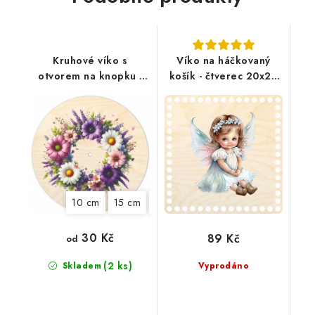
Kruhové víko s
Víko na háčkovaný
otvorem na knopku -
košík - čtverec 20x20
Barevný věnec
cm, Andílek
10 cm
15 cm
18 cm
22 cm
25 cm
30 Kč
89 Kč
od
(2 ks)
Skladem
Vyprodáno