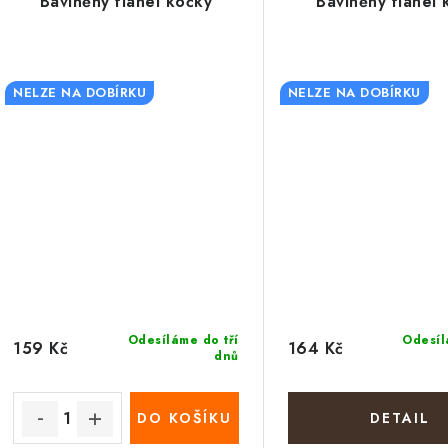
Bavlněný flanel kočky
Bavlněný flanel 
NELZE NA DOBÍRKU
NELZE NA DOBÍRKU
Odesíláme do tří
Odesíl
159 Kč
164 Kč
dnů
DO KOŠÍKU