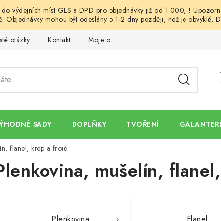
o výdejních míst GLS a DPD pro objednávky již od 1.000,-! Upozorněn
. Objednávky mohou být odeslány o 1-2 dny později, než je obvyklé. D
sté otázky
Kontakt
Moje objednávka
Obchodní podmínk
ÝHODNÉ SADY
DOPLŇKY
TVOŘENÍ
GALANTERI
n, flanel, krep a froté
Plenkovina, mušelín, flanel,
Plenkovina
Flanel