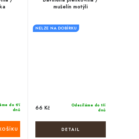
čka
mušelín motýli
NELZE NA DOBÍRKU
áme do tří
Odesíláme do tří
66 Kč
dnů
dnů
KOŠÍKU