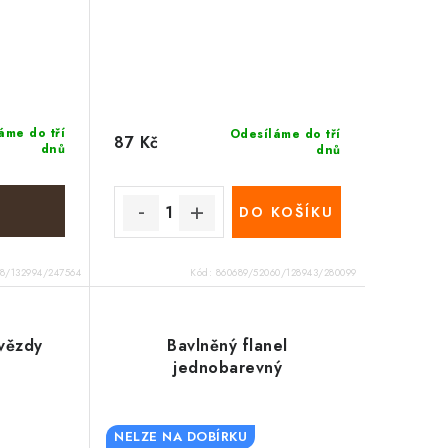
áme do tří
Odesíláme do tří
87 Kč
dnů
dnů
DO KOŠÍKU
18/132994/247564
Kód:
860689/52060/128943/280099
hvězdy
Bavlněný flanel
jednobarevný
NELZE NA DOBÍRKU