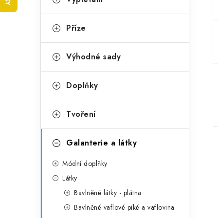
t
e
r
g
Příze
a
o
n
r
Výhodné sady
n
i
Doplňky
e
í
p
Tvoření
a
Galanterie a látky
n
Módní doplňky
e
Látky
l
Bavlněné látky - plátna
i
Bavlněné vaflové piké a vaflovina