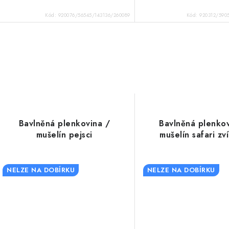
Kód:
920076/56545/143136/260089
Kód:
920312/590
Bavlněná plenkovina /
Bavlněná plenkov
mušelín pejsci
mušelín safari zv
NELZE NA DOBÍRKU
NELZE NA DOBÍRKU