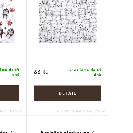
áme do tří
Odesíláme do tří
66 Kč
dnů
dnů
8/141848/286225
Kód:
380863/48788/117946/226497
ina /
Bavlněná plenkovina /