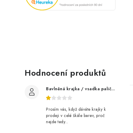
Hodnocení produktů
Bavlněná krajka / vsadka paličkovaná šíře 60 mm
Prosím vás, když dáváte krajky k
prodeji v celé škále barev, proč
nejde tedy...