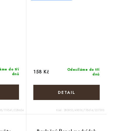
áme do tří
Odesíláme do tří
158 Kč
dnů
dnů
38/119541/228654
Kód:
380953/49016/118614/227393