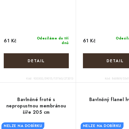
Odesíláme do tří
Odesíl
61 Kč
61 Kč
dnů
Kód:
920302/59015/151160/272013
Kód:
860809/534
Bavlněné froté s
Bavlněný flanel 
nepropustnou membránou
šíře 205 cm
NELZE NA DOBÍRKU
NELZE NA DOBÍRKU