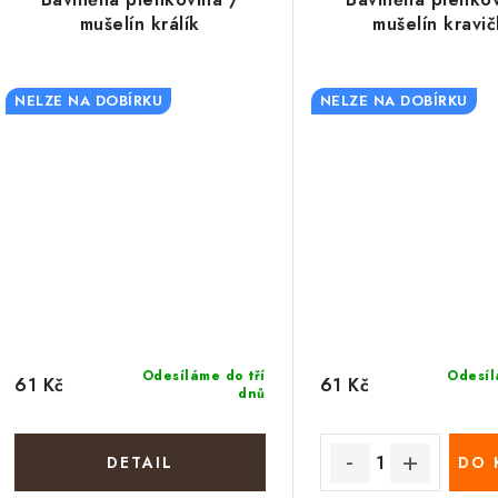
mušelín králík
mušelín kravi
NELZE NA DOBÍRKU
NELZE NA DOBÍRKU
Odesíláme do tří
Odesíl
61 Kč
61 Kč
dnů
DO 