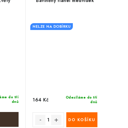
květy
Bavlněný flanel medvídek
NELZE NA DOBÍRKU
áme do tří
Odesíláme do tří
164 Kč
dnů
dnů
DO KOŠÍKU