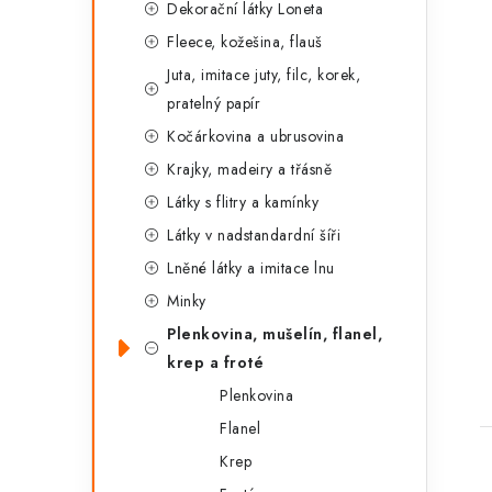
Dekorační látky Loneta
Fleece, kožešina, flauš
Juta, imitace juty, filc, korek,
pratelný papír
Kočárkovina a ubrusovina
Krajky, madeiry a třásně
Látky s flitry a kamínky
Látky v nadstandardní šíři
Lněné látky a imitace lnu
t
Minky
Plenkovina, mušelín, flanel,
krep a froté
Plenkovina
Flanel
Krep