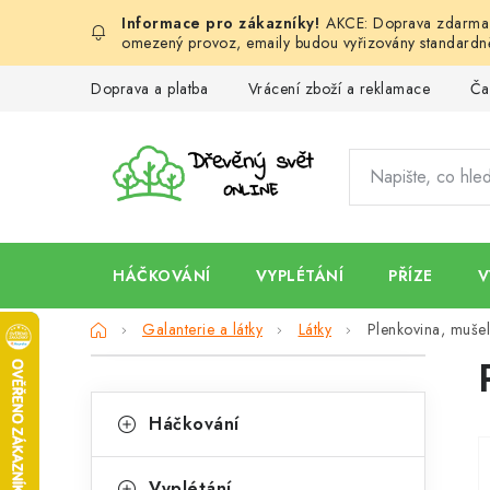
Přejít
AKCE: Doprava zdarma d
na
omezený provoz, emaily budou vyřizovány standardně
obsah
Doprava a platba
Vrácení zboží a reklamace
Ča
HÁČKOVÁNÍ
VYPLÉTÁNÍ
PŘÍZE
V
Domů
Galanterie a látky
Látky
Plenkovina, mušelí
P
K
o
Přeskočit
Háčkování
kategorie
a
s
t
Vyplétání