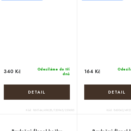
Odesíláme do tří
Odesíl
340 Kč
164 Kč
dnů
Kód:
860144/49628/120945/230685
Kód:
860042/492