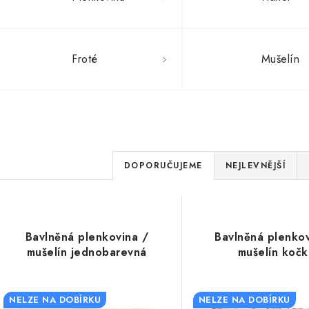
Froté
Mušelín
Ř
DOPORUČUJEME
NEJLEVNĚJŠÍ
a
V
z
ý
e
Bavlněná plenkovina /
Bavlněná plenkov
mušelín jednobarevná
mušelín kočk
p
n
í
NELZE NA DOBÍRKU
NELZE NA DOBÍRKU