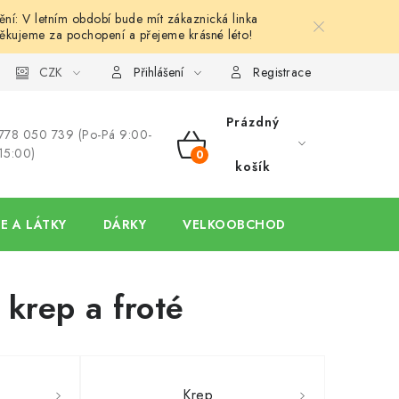
í: V letním období bude mít zákaznická linka
ěkujeme za pochopení a přejeme krásné léto!
y
Ochrana osobních údajů
CZK
Hodnocení obchodu
Oblíben
Přihlášení
Registrace
Prázdný
778 050 739 (Po-Pá 9:00-
15:00)
NÁKUPNÍ
košík
KOŠÍK
E A LÁTKY
DÁRKY
VELKOOBCHOD
 krep a froté
Krep