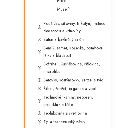
Froté
Mušelín
Podšívky, síťoviny, trikotýn, imitace
dederonu a krinolíny
Satén a bavlněný satén
Semiš, samet, koženka, potahové
látky a blackout
Softshell, šusťákovina, riflovina,
microfiber
Šatovky, kostýmovky, žerzej a tvíd
Šifon, žoržet, organza a voál
Technické tkaniny, neopren,
protiskluz a fólie
Teplákovina a svetrovina
Tyl a francouzský závoj