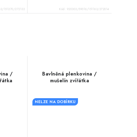
52/151270/272132
Kód:
920303/59016/151163/272014
ina /
Bavlněná plenkovina /
ířátka
mušelín zvířátka
NELZE NA DOBÍRKU