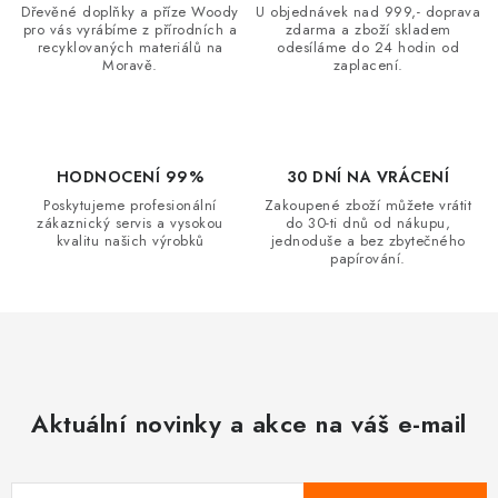
a
Dřevěné doplňky a příze Woody
U objednávek nad 999,- doprava
c
pro vás vyrábíme z přírodních a
zdarma a zboží skladem
recyklovaných materiálů na
odesíláme do 24 hodin od
í
Moravě.
zaplacení.
p
r
v
k
HODNOCENÍ 99%
30 DNÍ NA VRÁCENÍ
y
Poskytujeme profesionální
Zakoupené zboží můžete vrátit
zákaznický servis a vysokou
do 30-ti dnů od nákupu,
v
kvalitu našich výrobků
jednoduše a bez zbytečného
ý
papírování.
p
i
s
u
Aktuální novinky a akce na váš e-mail