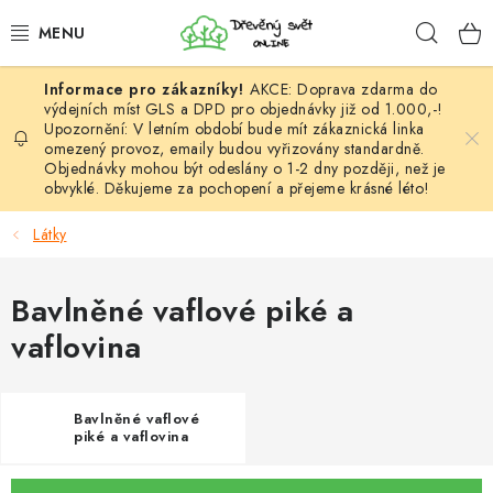
Přejít
Hleda
na
obsah
AKCE: Doprava zdarma do
HÁČKOVÁNÍ
výdejních míst GLS a DPD pro objednávky již od 1.000,-!
Upozornění: V letním období bude mít zákaznická linka
omezený provoz, emaily budou vyřizovány standardně.
VYPLÉTÁNÍ
Objednávky mohou být odeslány o 1-2 dny později, než je
obvyklé. Děkujeme za pochopení a přejeme krásné léto!
PŘÍZE
Látky
VÝHODNÉ SADY
Bavlněné vaflové piké a
DOPLŇKY
vaflovina
TVOŘENÍ
Bavlněné vaflové
GALANTERIE A LÁTKY
piké a vaflovina