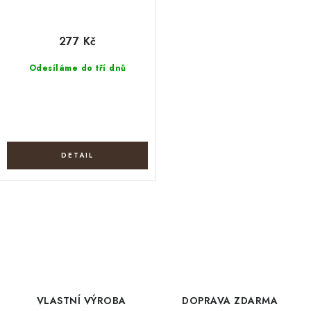
277 Kč
Odesíláme do tří dnů
O
v
l
á
d
VLASTNÍ VÝROBA
DOPRAVA ZDARMA