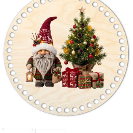
DÁRKY
VELKOOBCHOD
Doprava a platba
Vrácení zboží a reklamace
Časté otázky
Kontakt
Moje objednávka
Obchodní podmínky
Ochrana osobních údajů
Hodnocení obchodu
Oblíbené produkty
Věrnostní program