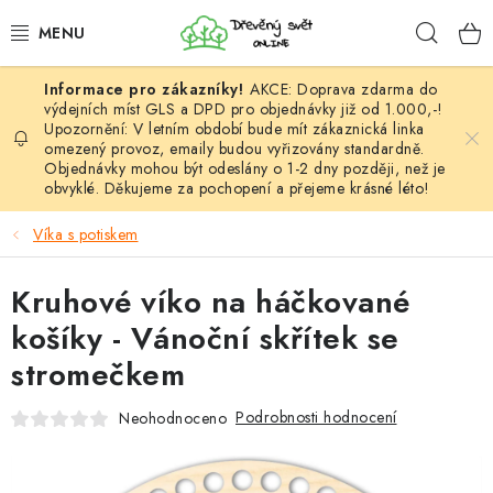
Přejít
Hleda
na
obsah
AKCE: Doprava zdarma do
HÁČKOVÁNÍ
výdejních míst GLS a DPD pro objednávky již od 1.000,-!
Upozornění: V letním období bude mít zákaznická linka
omezený provoz, emaily budou vyřizovány standardně.
VYPLÉTÁNÍ
Objednávky mohou být odeslány o 1-2 dny později, než je
obvyklé. Děkujeme za pochopení a přejeme krásné léto!
PŘÍZE
Víka s potiskem
VÝHODNÉ SADY
Kruhové víko na háčkované
DOPLŇKY
košíky - Vánoční skřítek se
stromečkem
TVOŘENÍ
Podrobnosti hodnocení
Neohodnoceno
GALANTERIE A LÁTKY