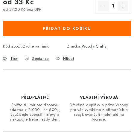
od
33 Kč
od
27,30 Kč
bez DPH
Měrná cena:
PŘIDAT DO KOŠÍKU
Kód zboží:
Zvolte variantu
Značka:
Woody Crafts
Tisk
Zeptat se
Hlídat
PŘEDPLATNÉ
VLASTNÍ VÝROBA
Snižte si limit pro dopravu
Dřevěné doplňky a příze Woody
zdarma z 2.000,- na 600,-,
pro vás vyrábíme z přírodních a
využívejte speciální slevy a
recyklovaných materiálů na
nakupujte třeba každý den.
Moravě.