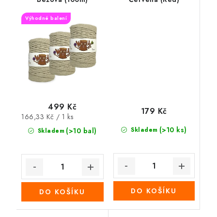
Výhodné balení
499 Kč
179 Kč
Měrná
166,33 Kč / 1 ks
cena:
(>10 ks)
Skladem
(>10 bal)
Skladem
DO KOŠÍKU
DO KOŠÍKU