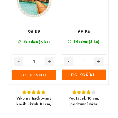
99 Kč
95 Kč
(3 ks)
(6 ks)
Skladem
Skladem
DO KOŠÍKU
DO KOŠÍKU
Víko na háčkovaný
Podtácek 10 cm,
košík - kruh 10 cm,
podzimní váza
ptačí budka