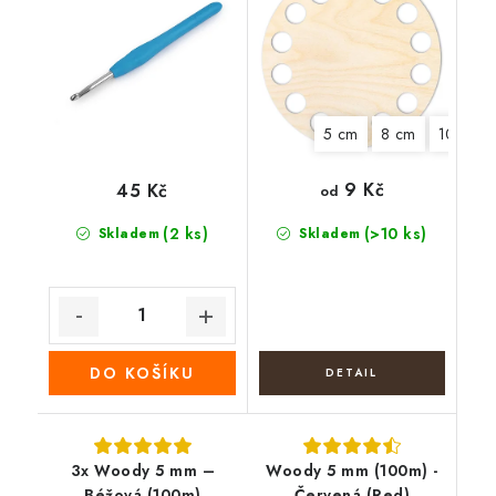
5 cm
8 cm
10 cm
9 Kč
45 Kč
od
(2 ks)
(>10 ks)
Skladem
Skladem
DO KOŠÍKU
3x Woody 5 mm –
Woody 5 mm (100m) -
Béžová (100m)
Červená (Red)