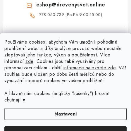
eshop
@
drevenysvet.online
778 050 739 (Po-Pá 9:00-15:00)
Používáme cookies, abychom Vám umožnili pohodlné
prohlížení webu a díky analýze provozu webu neustále
zlepšovali jeho funkce, výkon a použitelnost. Více
informací
zde
. Cookies jsou také využívány pro
Z
personalizaci reklam - další
informace naleznete zde
. Váš
á
souhlas bude uložen po dobu šesti měsíců nebo do
Menu
vymazání souborů cookies ve vašem prohlížeči.
p
a
Doprava a platba
A hlavně nám cookies (anglicky "sušenky") hrozně
Blog o háčkování a pletení
t
chutnají ♥
Vrácení zboží a reklamace
í
Proč se může odstín příze Woody časem změnit?
Háčkování košíků - návody
Nastavení
Časté otázky
Sady pro začátečníky - Jak začít s háčkováním?
Jak háčkovat s neviditelným spojem? Nové video vám to ukáže!
Kontakt
Copyright 2026
Dřevěný svět online
. Všechna práva vyhrazena.
Upravit