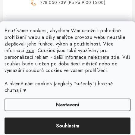
778 050 739 (Po-Pá 9:00-15:00)
Používáme cookies, abychom Vám umožnili pohodlné
prohlížení webu a díky analýze provozu webu neustále
zlepšovali jeho funkce, výkon a použitelnost. Více
informací
zde
. Cookies jsou také využívány pro
Z
personalizaci reklam - další
informace naleznete zde
. Váš
á
souhlas bude uložen po dobu šesti měsíců nebo do
Menu
vymazání souborů cookies ve vašem prohlížeči.
p
a
Doprava a platba
A hlavně nám cookies (anglicky "sušenky") hrozně
Blog o háčkování a pletení
t
chutnají ♥
Vrácení zboží a reklamace
í
Proč se může odstín příze Woody časem změnit?
Háčkování košíků - návody
Nastavení
Časté otázky
Sady pro začátečníky - Jak začít s háčkováním?
Jak háčkovat s neviditelným spojem? Nové video vám to ukáže!
Kontakt
Copyright 2026
Dřevěný svět online
. Všechna práva vyhrazena.
Upravit
Souhlasím
nastavení cookies
Děkovné cedulky pro učitele a školní personál
Moje objednávka
Košík s prstencem
Vytvořil Shoptet Premium