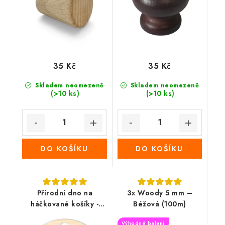
35 Kč
35 Kč
Skladem neomezeně
Skladem neomezeně
(>10 ks)
(>10 ks)
DO KOŠÍKU
DO KOŠÍKU
Přírodní dno na
3x Woody 5 mm –
háčkované košíky -
Béžová (100m)
Kruh
Výhodné balení