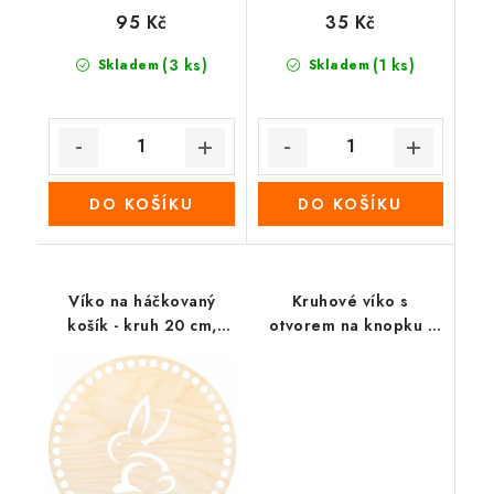
95 Kč
35 Kč
(3 ks)
(1 ks)
Skladem
Skladem
DO KOŠÍKU
DO KOŠÍKU
Víko na háčkovaný
Kruhové víko s
košík - kruh 20 cm,
otvorem na knopku -
Králíček
Barevný věnec