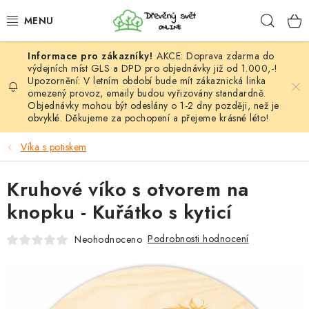
Přejít
Hleda
na
obsah
AKCE: Doprava zdarma do
HÁČKOVÁNÍ
výdejních míst GLS a DPD pro objednávky již od 1.000,-!
Upozornění: V letním období bude mít zákaznická linka
omezený provoz, emaily budou vyřizovány standardně.
VYPLÉTÁNÍ
Objednávky mohou být odeslány o 1-2 dny později, než je
obvyklé. Děkujeme za pochopení a přejeme krásné léto!
PŘÍZE
Víka s potiskem
VÝHODNÉ SADY
Kruhové víko s otvorem na
DOPLŇKY
knopku - Kuřátko s kyticí
TVOŘENÍ
Podrobnosti hodnocení
Neohodnoceno
GALANTERIE A LÁTKY