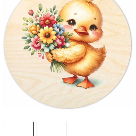
DÁRKY
VELKOOBCHOD
Doprava a platba
Vrácení zboží a reklamace
Časté otázky
Kontakt
Moje objednávka
Obchodní podmínky
Ochrana osobních údajů
Hodnocení obchodu
Oblíbené produkty
Věrnostní program