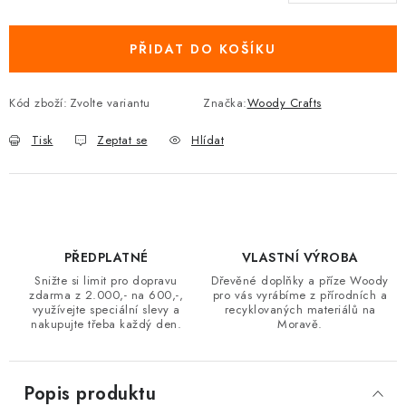
Měrná cena:
PŘIDAT DO KOŠÍKU
Kód zboží:
Zvolte variantu
Značka:
Woody Crafts
Tisk
Zeptat se
Hlídat
PŘEDPLATNÉ
VLASTNÍ VÝROBA
Snižte si limit pro dopravu
Dřevěné doplňky a příze Woody
zdarma z 2.000,- na 600,-,
pro vás vyrábíme z přírodních a
využívejte speciální slevy a
recyklovaných materiálů na
nakupujte třeba každý den.
Moravě.
Popis produktu