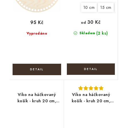
10 cm
15 cm
18 cm
30 Kč
95 Kč
od
(2 ks)
Skladem
Vyprodáno
Víko na háčkovaný
Víko na háčkovaný
košík - kruh 20 cm,
košík - kruh 20 cm,
podzimní křeslo
Noty a houslový klíč