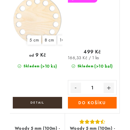
5 cm
8 cm
10 cm
12 cm
13 cm
14 cm
499 Kč
9 Kč
od
Měrná
166,33 Kč / 1 ks
cena:
(>10 ks)
(>10 bal)
Skladem
Skladem
DO KOŠÍKU
Woody 5 mm (100m) -
Woody 5 mm (100m) -