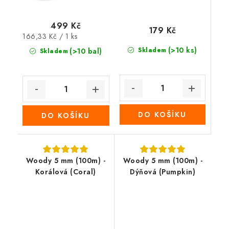
499 Kč
179 Kč
Měrná
166,33 Kč / 1 ks
cena:
(>10 ks)
Skladem
(>10 bal)
Skladem
DO KOŠÍKU
DO KOŠÍKU
Woody 5 mm (100m) -
Woody 5 mm (100m) -
Korálová (Coral)
Dýňová (Pumpkin)