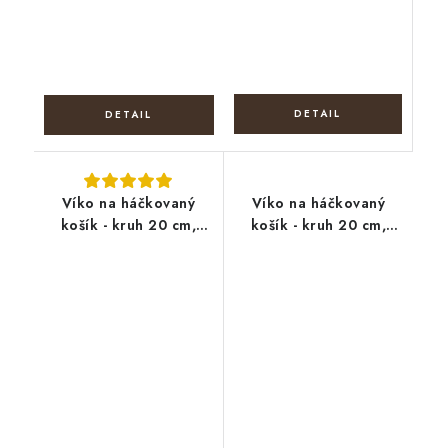
Víko na háčkovaný
Víko na háčkovaný
košík - kruh 20 cm,
košík - kruh 20 cm,
Noty a houslový klíč
Velikonoční vejce s
květy