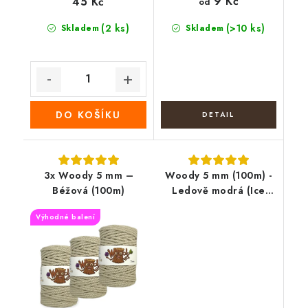
9 Kč
45 Kč
od
(2 ks)
(>10 ks)
Skladem
Skladem
DO KOŠÍKU
3x Woody 5 mm –
Woody 5 mm (100m) -
Béžová (100m)
Ledově modrá (Ice
blue)
Výhodné balení