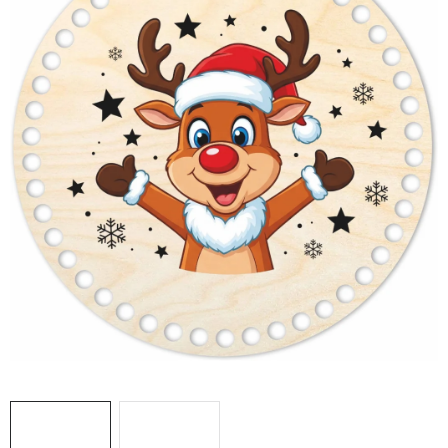
DÁRKY
VELKOOBCHOD
Doprava a platba
Vrácení zboží a reklamace
Časté otázky
Kontakt
Moje objednávka
Obchodní podmínky
Ochrana osobních údajů
Hodnocení obchodu
Oblíbené produkty
Věrnostní program