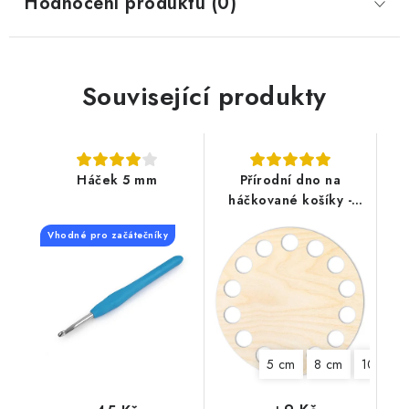
Hodnocení produktu (0)
Související produkty
Háček 5 mm
Přírodní dno na
háčkované košíky -
Kruh
Vhodné pro začátečníky
5 cm
8 cm
10 cm