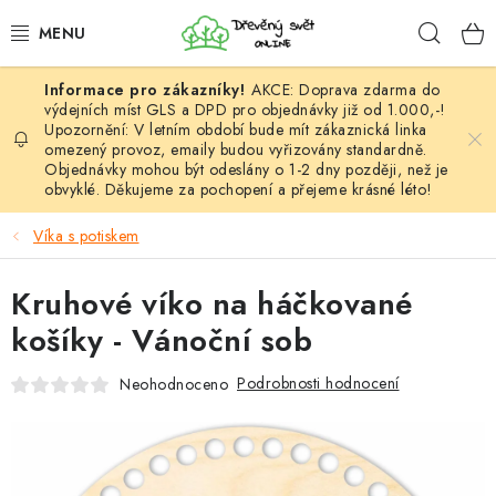
Přejít
Hleda
na
obsah
AKCE: Doprava zdarma do
HÁČKOVÁNÍ
výdejních míst GLS a DPD pro objednávky již od 1.000,-!
Upozornění: V letním období bude mít zákaznická linka
omezený provoz, emaily budou vyřizovány standardně.
VYPLÉTÁNÍ
Objednávky mohou být odeslány o 1-2 dny později, než je
obvyklé. Děkujeme za pochopení a přejeme krásné léto!
PŘÍZE
Víka s potiskem
VÝHODNÉ SADY
Kruhové víko na háčkované
DOPLŇKY
košíky - Vánoční sob
TVOŘENÍ
Podrobnosti hodnocení
Neohodnoceno
GALANTERIE A LÁTKY