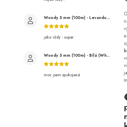
O
Woody 5 mm (100m) - Levandule (Lavender)
n
v
e
jako vždy - super
z
b
Woody 5 mm (100m) - Bílá (White)
v
v
j
moc jsem spokojená
m