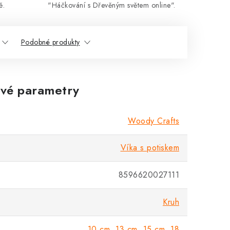
ě.
"Háčkování s Dřevěným světem online".
Podobné produkty
vé parametry
Woody Crafts
Víka s potiskem
8596620027111
Kruh
10 cm
,
13 cm
,
15 cm
,
18