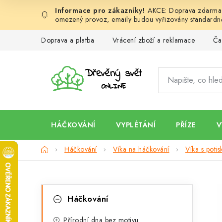
Přejít
AKCE: Doprava zdarma d
na
omezený provoz, emaily budou vyřizovány standardně
obsah
Doprava a platba
Vrácení zboží a reklamace
Ča
HÁČKOVÁNÍ
VYPLÉTÁNÍ
PŘÍZE
V
Domů
Háčkování
Víka na háčkování
Víka s poti
P
K
Přeskočit
Háčkování
kategorie
a
o
Přírodní dna bez motivu