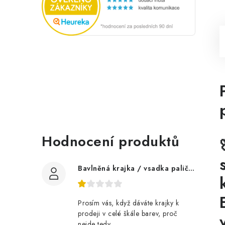
Hodnocení produktů
Bavlněná krajka / vsadka paličkovaná šíře 60 mm
Prosím vás, když dáváte krajky k
prodeji v celé škále barev, proč
nejde tedy...