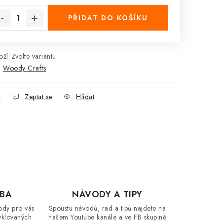
PŘIDAT DO KOŠÍKU
ží:
Zvolte variantu
:
Woody Crafts
k
Zeptat se
Hlídat
OBA
NÁVODY A TIPY
ody pro vás
Spoustu návodů, rad a tipů najdete na
yklovaných
našem Youtube kanále a ve FB skupině