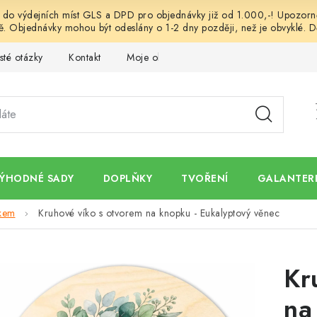
o výdejních míst GLS a DPD pro objednávky již od 1.000,-! Upozorněn
. Objednávky mohou být odeslány o 1-2 dny později, než je obvyklé. D
sté otázky
Kontakt
Moje objednávka
Obchodní podmínk
ÝHODNÉ SADY
DOPLŇKY
TVOŘENÍ
GALANTERI
skem
Kruhové víko s otvorem na knopku - Eukalyptový věnec
Kr
na