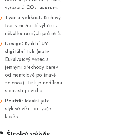
vyřezaná
CO₂ laserem
.
Tvar a velikost:
Kruhový
tvar s možností výběru z
několika různých průměrů.
Design:
Kvalitní
UV
digitální tisk
(motiv
Eukalyptový věnec s
jemnými přechody barev
od mentolové po tmavě
zelenou). Tisk je nedílnou
součástí povrchu
Použití:
Ideální jako
stylové víko pro vaše
košíky.
🎨 Široký výběr