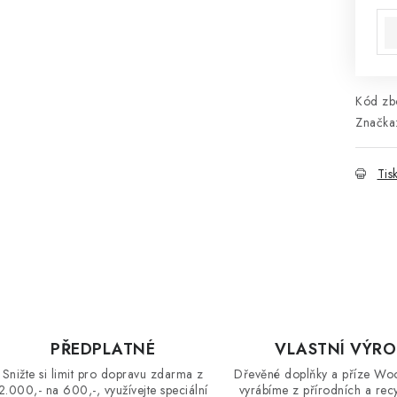
Kód zbo
Značka
Tis
PŘEDPLATNÉ
VLASTNÍ VÝR
Snižte si limit pro dopravu zdarma z
Dřevěné doplňky a příze Wo
2.000,- na 600,-, využívejte speciální
vyrábíme z přírodních a rec