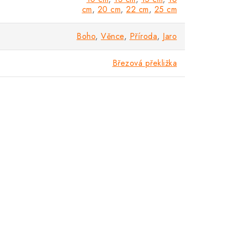
cm
,
20 cm
,
22 cm
,
25 cm
Boho
,
Věnce
,
Příroda
,
Jaro
Březová překližka