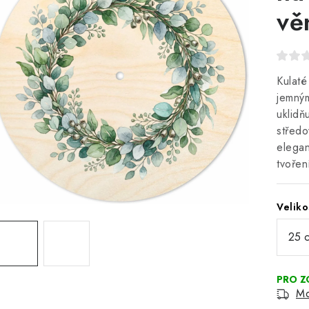
vě
Kulaté
jemným
uklidň
středo
elegan
tvořen
Veliko
Mo