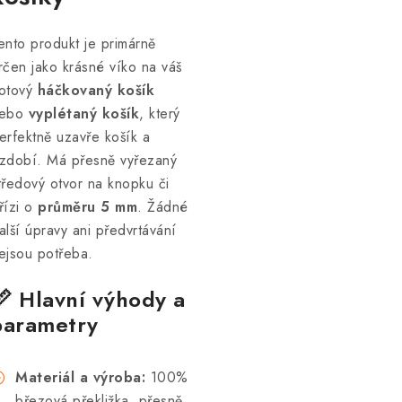
ento produkt je primárně
rčen jako krásné víko na váš
otový
háčkovaný košík
ebo
vyplétaný košík
, který
erfektně uzavře košík a
zdobí. Má přesně vyřezaný
tředový otvor na knopku či
řízi o
průměru 5 mm
. Žádné
alší úpravy ani předvrtávání
ejsou potřeba.
📏 Hlavní výhody a
parametry
Materiál a výroba:
100%
březová překližka, přesně