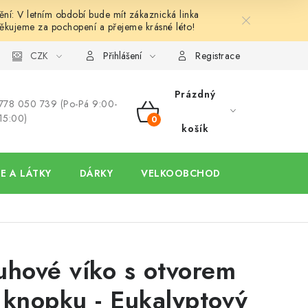
í: V letním období bude mít zákaznická linka
ěkujeme za pochopení a přejeme krásné léto!
y
Ochrana osobních údajů
CZK
Hodnocení obchodu
Oblíben
Přihlášení
Registrace
Prázdný
778 050 739 (Po-Pá 9:00-
15:00)
NÁKUPNÍ
košík
KOŠÍK
E A LÁTKY
DÁRKY
VELKOOBCHOD
uhové víko s otvorem
 knopku - Eukalyptový