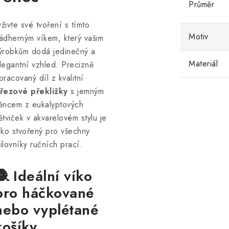
Průměr
živte své tvoření s tímto
Motiv
ádherným víkem, který vašim
ýrobkům dodá jedinečný a
Materiál
legantní vzhled. Precizně
pracovaný díl z kvalitní
řezové překližky
s jemným
ěncem z eukalyptových
ětviček v akvarelovém stylu je
ako stvořený pro všechny
ilovníky ručních prací.
🧶 Ideální víko
pro háčkované
nebo vyplétané
košíky