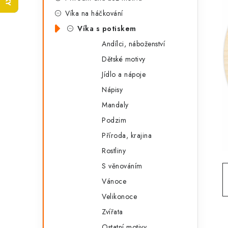
t
s
Víka na háčkování
e
t
Víka s potiskem
g
r
Andílci, náboženství
o
Dětské motivy
a
r
Jídlo a nápoje
n
i
Nápisy
e
n
Mandaly
í
Podzim
Příroda, krajina
p
Rostliny
a
S věnováním
n
Vánoce
e
Velikonoce
Zvířata
l
Ostatní motivy