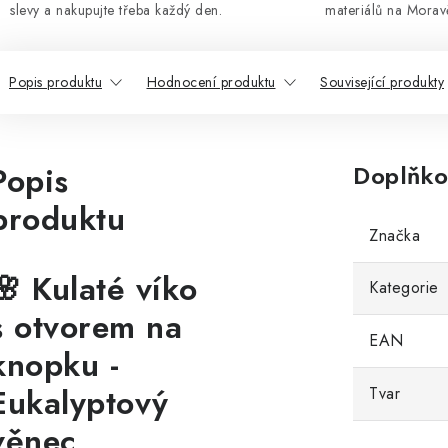
slevy a nakupujte třeba každý den.
materiálů na Morav
Popis produktu
Hodnocení produktu
Související produkty
Popis
Doplňko
produktu
Značka
🌸 Kulaté víko
Kategorie
s otvorem na
EAN
knopku -
Eukalyptový
Tvar
věnec