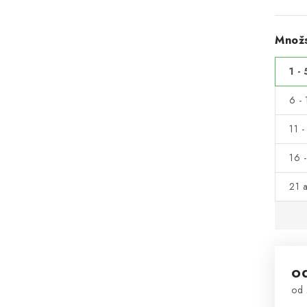
Množs
1 - 
6 - 
11 -
16 -
21 a
o
od
Mě