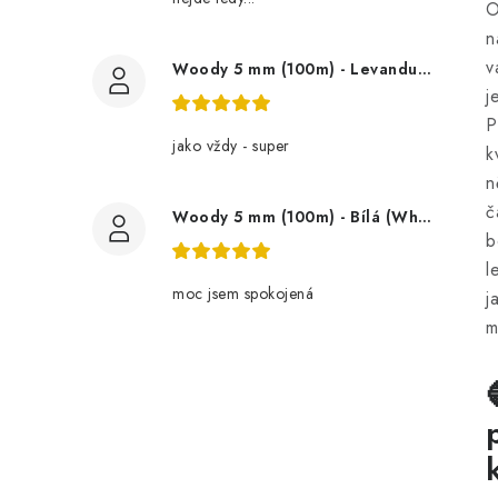
O
n
v
Woody 5 mm (100m) - Levandule (Lavender)
j
P
jako vždy - super
k
n
č
Woody 5 mm (100m) - Bílá (White)
b
l
moc jsem spokojená
j
m