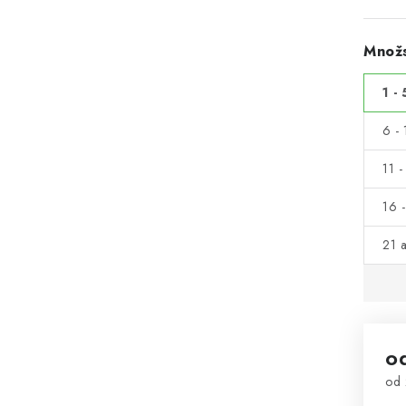
Množs
1 - 
6 - 
11 -
16 -
21 a
o
od
Mě