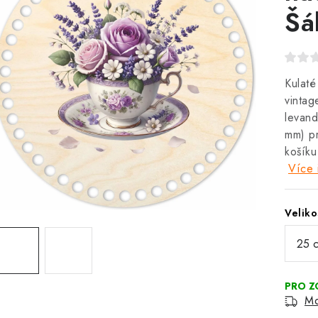
Šá
Kulaté
vintag
levand
mm) pr
košíku
Více 
Veliko
Mo