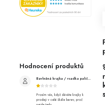
Hodnocení produktů
Bavlněná krajka / vsadka paličkovaná šíře 60 mm
Prosím vás, když dáváte krajky k
prodeji v celé škále barev, proč
nejde tedy...