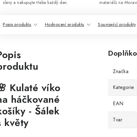
slevy a nakupujte třeba každý den.
materiálů na Morav
Popis produktu
Hodnocení produktu
Související produkty
Popis
Doplňko
produktu
Značka
🌸 Kulaté víko
Kategorie
na háčkované
EAN
košíky - Šálek
s květy
Tvar