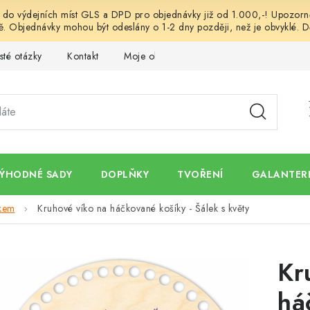
o výdejních míst GLS a DPD pro objednávky již od 1.000,-! Upozorněn
. Objednávky mohou být odeslány o 1-2 dny později, než je obvyklé. D
sté otázky
Kontakt
Moje objednávka
Obchodní podmínk
ÝHODNÉ SADY
DOPLŇKY
TVOŘENÍ
GALANTERI
skem
Kruhové víko na háčkované košíky - Šálek s květy
Kr
há