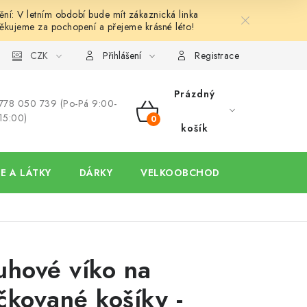
í: V letním období bude mít zákaznická linka
ěkujeme za pochopení a přejeme krásné léto!
y
Ochrana osobních údajů
CZK
Hodnocení obchodu
Oblíben
Přihlášení
Registrace
Prázdný
778 050 739 (Po-Pá 9:00-
15:00)
NÁKUPNÍ
košík
KOŠÍK
E A LÁTKY
DÁRKY
VELKOOBCHOD
uhové víko na
čkované košíky -