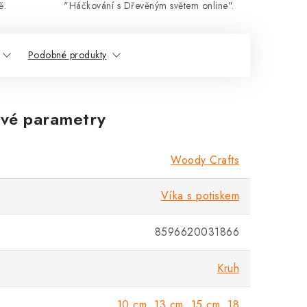
ě.
"Háčkování s Dřevěným světem online".
Podobné produkty
vé parametry
Woody Crafts
Víka s potiskem
8596620031866
Kruh
10 cm
,
13 cm
,
15 cm
,
18