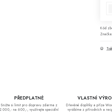
Kód zbo
Značka
Tis
PŘEDPLATNÉ
VLASTNÍ VÝR
Snižte si limit pro dopravu zdarma z
Dřevěné doplňky a příze Wo
2.000,- na 600,-, využívejte speciální
vyrábíme z přírodních a rec