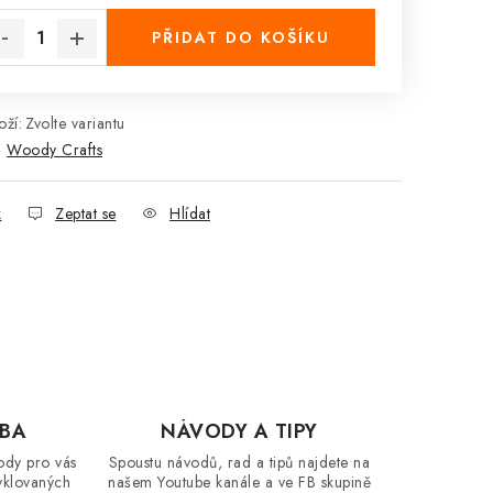
PŘIDAT DO KOŠÍKU
ží:
Zvolte variantu
:
Woody Crafts
k
Zeptat se
Hlídat
OBA
NÁVODY A TIPY
ody pro vás
Spoustu návodů, rad a tipů najdete na
yklovaných
našem Youtube kanále a ve FB skupině