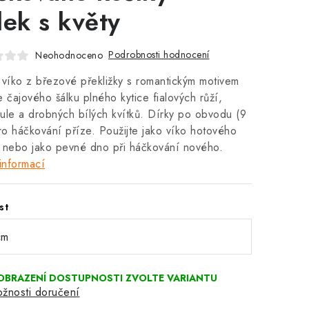
lek s květy
Podrobnosti hodnocení
Neohodnoceno
 víko z březové překližky s romantickým motivem
e čajového šálku plného kytice fialových růží,
ule a drobných bílých kvítků. Dírky po obvodu (9
o háčkování příze. Použijte jako víko hotového
 nebo jako pevné dno při háčkování nového.
informací
st
žnosti doručení