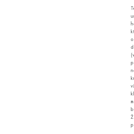
T
u
h
k
o
d
(
p
n
k
v
k
n
b
Ž
p