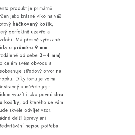
ento produkt je primárně
rčen jako krásné víko na váš
otový
háčkovaný košík
,
terý perfektně uzavře a
zdobí. Má přesně vyřezané
írky o
průměru 9 mm
vzdálené od sebe
3–4 mm
)
o celém svém obvodu a
eobsahuje středový otvor na
nopku. Díky tomu je velmi
šestranný a můžete jej s
lidem využít i jako pevné
dno
a košíky
, od kterého se vám
ude skvěle odvíjet vzor.
ádné další úpravy ani
ředvrtávání nejsou potřeba.