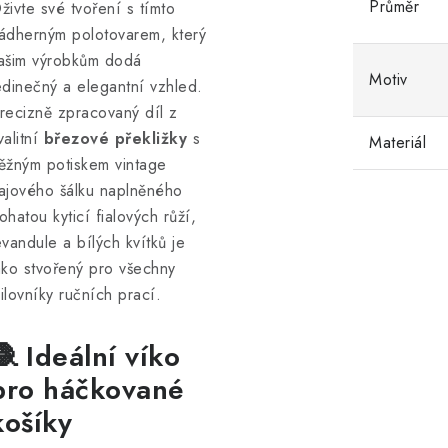
Průměr
živte své tvoření s tímto
ádherným polotovarem, který
ašim výrobkům dodá
Motiv
edinečný a elegantní vzhled.
recizně zpracovaný díl z
valitní
březové překližky
s
Materiál
ěžným potiskem vintage
ajového šálku naplněného
ohatou kyticí fialových růží,
evandule a bílých kvítků je
ako stvořený pro všechny
ilovníky ručních prací.
🧶 Ideální víko
pro háčkované
košíky