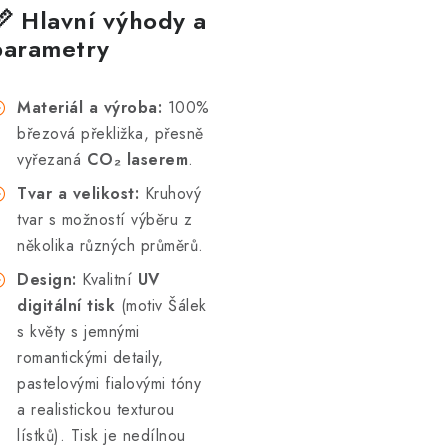
📏 Hlavní výhody a
parametry
Materiál a výroba:
100%
březová překližka, přesně
vyřezaná
CO₂ laserem
.
Tvar a velikost:
Kruhový
tvar s možností výběru z
několika různých průměrů.
Design:
Kvalitní
UV
digitální tisk
(motiv Šálek
s květy s jemnými
romantickými detaily,
pastelovými fialovými tóny
a realistickou texturou
lístků). Tisk je nedílnou