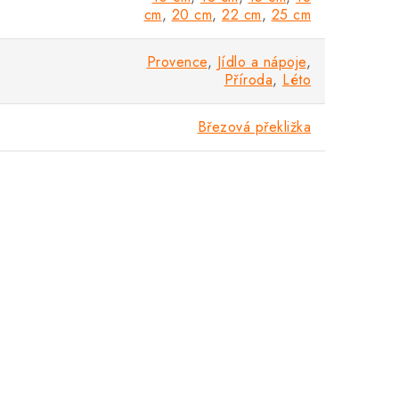
cm
,
20 cm
,
22 cm
,
25 cm
Provence
,
Jídlo a nápoje
,
Příroda
,
Léto
Březová překližka