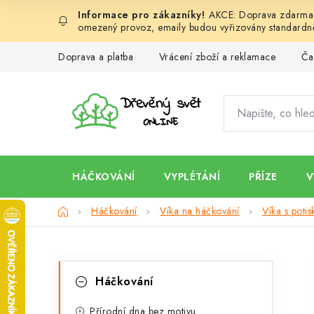
Přejít
AKCE: Doprava zdarma d
na
omezený provoz, emaily budou vyřizovány standardně
obsah
Doprava a platba
Vrácení zboží a reklamace
Ča
HÁČKOVÁNÍ
VYPLÉTÁNÍ
PŘÍZE
V
Domů
Háčkování
Víka na háčkování
Víka s poti
P
K
Přeskočit
Háčkování
kategorie
a
o
Přírodní dna bez motivu