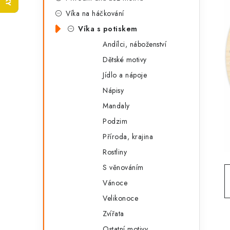
t
s
Víka na háčkování
e
t
Víka s potiskem
g
r
Andílci, náboženství
o
Dětské motivy
a
r
Jídlo a nápoje
n
i
Nápisy
e
n
Mandaly
í
Podzim
Příroda, krajina
p
Rostliny
a
S věnováním
n
Vánoce
e
Velikonoce
Zvířata
l
Ostatní motivy