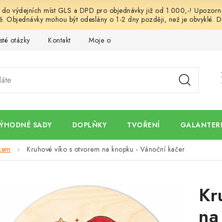
o výdejních míst GLS a DPD pro objednávky již od 1.000,-! Upozorněn
. Objednávky mohou být odeslány o 1-2 dny později, než je obvyklé. D
sté otázky
Kontakt
Moje objednávka
Obchodní podmínk
ÝHODNÉ SADY
DOPLŇKY
TVOŘENÍ
GALANTERI
skem
Kruhové víko s otvorem na knopku - Vánoční kačer
Kr
na