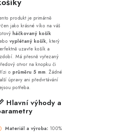
košíky
ento produkt je primárně
rčen jako krásné víko na váš
otový
háčkovaný košík
ebo
vyplétaný košík
, který
erfektně uzavře košík a
zdobí. Má přesně vyřezaný
tředový otvor na knopku či
řízi o
průměru 5 mm
. Žádné
alší úpravy ani předvrtávání
ejsou potřeba.
📏 Hlavní výhody a
parametry
Materiál a výroba:
100%