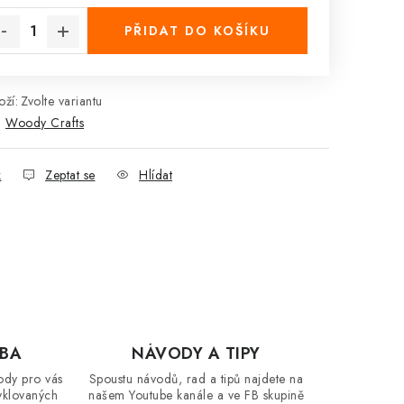
PŘIDAT DO KOŠÍKU
ží:
Zvolte variantu
:
Woody Crafts
k
Zeptat se
Hlídat
OBA
NÁVODY A TIPY
ody pro vás
Spoustu návodů, rad a tipů najdete na
yklovaných
našem Youtube kanále a ve FB skupině