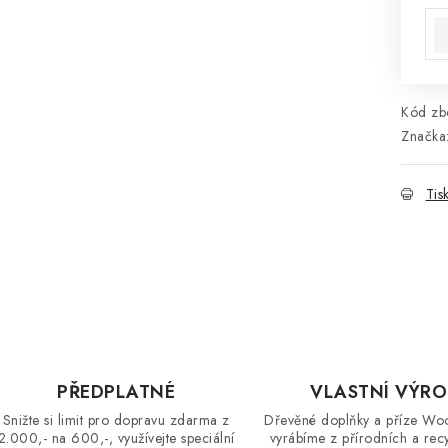
Kód zbo
Značka
Tis
PŘEDPLATNÉ
VLASTNÍ VÝR
Snižte si limit pro dopravu zdarma z
Dřevěné doplňky a příze Wo
2.000,- na 600,-, využívejte speciální
vyrábíme z přírodních a rec