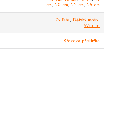
cm
,
20 cm
,
22 cm
,
25 cm
Zvířata
,
Dětský motiv
,
Vánoce
Březová překližka