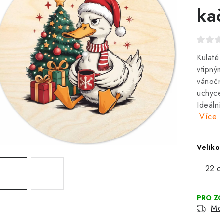
ka
Kulaté
vtipný
vánočn
uchyce
Ideáln
Více 
Veliko
Mo