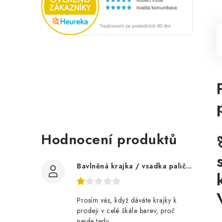
Hodnocení produktů
Bavlněná krajka / vsadka paličkovaná šíře 60 mm
Prosím vás, když dáváte krajky k
prodeji v celé škále barev, proč
nejde tedy...