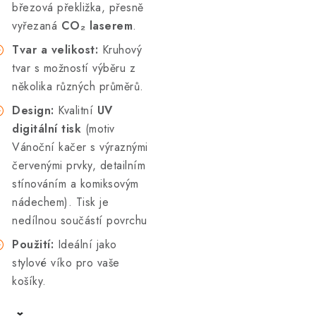
březová překližka, přesně
vyřezaná
CO₂ laserem
.
Tvar a velikost:
Kruhový
tvar s možností výběru z
několika různých průměrů.
Design:
Kvalitní
UV
digitální tisk
(motiv
Vánoční kačer s výraznými
červenými prvky, detailním
stínováním a komiksovým
nádechem). Tisk je
nedílnou součástí povrchu
Použití:
Ideální jako
stylové víko pro vaše
košíky.