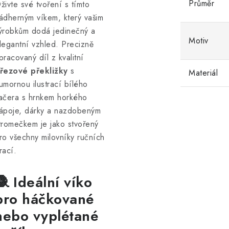
Průměr
živte své tvoření s tímto
ádherným víkem, který vašim
ýrobkům dodá jedinečný a
Motiv
legantní vzhled. Precizně
pracovaný díl z kvalitní
řezové překližky
s
Materiál
umornou ilustrací bílého
ačera s hrnkem horkého
ápoje, dárky a nazdobeným
tromečkem je jako stvořený
ro všechny milovníky ručních
rací.
🧶 Ideální víko
pro háčkované
nebo vyplétané