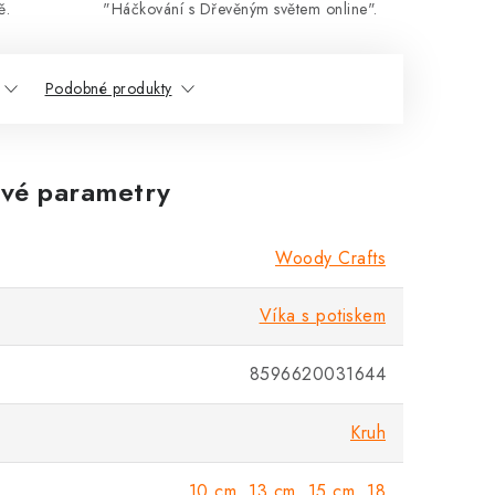
ě.
"Háčkování s Dřevěným světem online".
Podobné produkty
vé parametry
Woody Crafts
Víka s potiskem
8596620031644
Kruh
10 cm
,
13 cm
,
15 cm
,
18