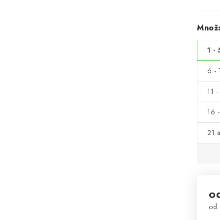
Množs
1 - 
6 - 
11 -
16 -
21 a
o
od
Mě