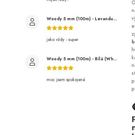
O
n
v
Woody 5 mm (100m) - Levandule (Lavender)
e
z
jako vždy - super
b
h
k
Woody 5 mm (100m) - Bílá (White)
n
s
moc jsem spokojená
p
p