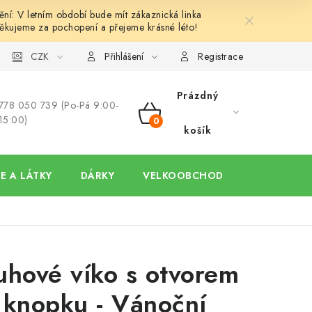
í: V letním období bude mít zákaznická linka
ěkujeme za pochopení a přejeme krásné léto!
y
Ochrana osobních údajů
CZK
Hodnocení obchodu
Oblíben
Přihlášení
Registrace
Prázdný
778 050 739 (Po-Pá 9:00-
15:00)
NÁKUPNÍ
košík
KOŠÍK
E A LÁTKY
DÁRKY
VELKOOBCHOD
uhové víko s otvorem
 knopku - Vánoční