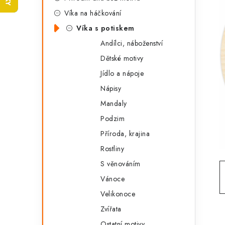
t
s
Víka na háčkování
e
t
Víka s potiskem
g
r
Andílci, náboženství
o
Dětské motivy
a
r
Jídlo a nápoje
n
i
Nápisy
e
n
Mandaly
í
Podzim
Příroda, krajina
p
Rostliny
a
S věnováním
n
Vánoce
e
Velikonoce
Zvířata
l
Ostatní motivy