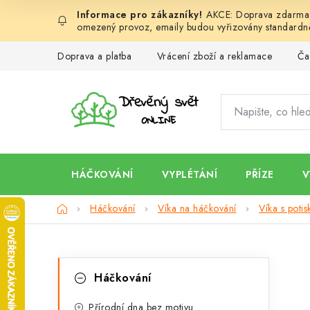
Přejít
AKCE: Doprava zdarma d
na
omezený provoz, emaily budou vyřizovány standardně
obsah
Doprava a platba
Vrácení zboží a reklamace
Ča
HÁČKOVÁNÍ
VYPLÉTÁNÍ
PŘÍZE
V
Domů
Háčkování
Víka na háčkování
Víka s poti
P
K
Přeskočit
Háčkování
kategorie
a
o
Přírodní dna bez motivu