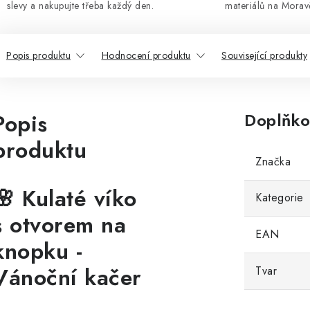
slevy a nakupujte třeba každý den.
materiálů na Morav
Popis produktu
Hodnocení produktu
Související produkty
Popis
Doplňko
produktu
Značka
🌸 Kulaté víko
Kategorie
s otvorem na
EAN
knopku -
Vánoční kačer
Tvar