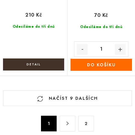
210 Kč
70 Kč
Odesíláme do tří dnů
Odesíláme do tří dnů
DO KOŠÍKU
O
NAČÍST 9 DALŠÍCH
v
l
á
S
d
1
2
t
a
r