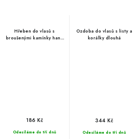
Hřeben do vlasů s
Ozdoba do vlasů s listy a
broušenými kamínky hand
korálky dlouhá
made
186 Kč
344 Kč
Odesíláme do tří dnů
Odesíláme do tří dnů