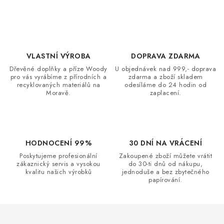
c
á
n
í
k
p
o
r
v
VLASTNÍ VÝROBA
DOPRAVA ZDARMA
v
á
Dřevěné doplňky a příze Woody
U objednávek nad 999,- doprava
k
pro vás vyrábíme z přírodních a
zdarma a zboží skladem
n
y
recyklovaných materiálů na
odesíláme do 24 hodin od
í
Moravě.
zaplacení.
v
ý
p
i
HODNOCENÍ 99%
30 DNÍ NA VRÁCENÍ
s
Poskytujeme profesionální
Zakoupené zboží můžete vrátit
u
zákaznický servis a vysokou
do 30-ti dnů od nákupu,
kvalitu našich výrobků
jednoduše a bez zbytečného
papírování.