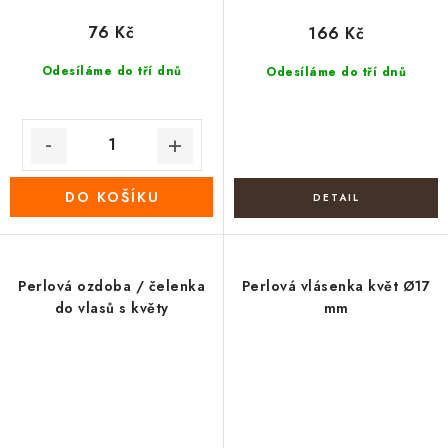
76 Kč
166 Kč
Odesíláme do tří dnů
Odesíláme do tří dnů
DO KOŠÍKU
Perlová ozdoba / čelenka
Perlová vlásenka květ Ø17
do vlasů s květy
mm