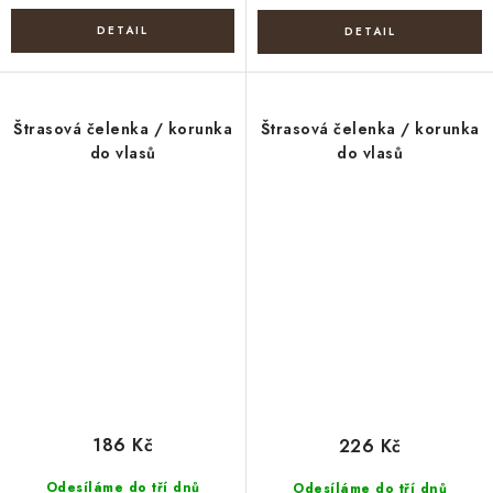
Štrasová čelenka / korunka
Štrasová čelenka / korunka
do vlasů
do vlasů
186 Kč
226 Kč
Odesíláme do tří dnů
Odesíláme do tří dnů