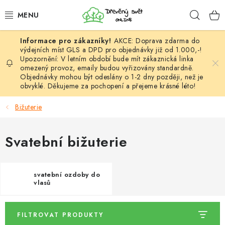
Přejít
Hleda
na
obsah
AKCE: Doprava zdarma do
HÁČKOVÁNÍ
výdejních míst GLS a DPD pro objednávky již od 1.000,-!
Upozornění: V letním období bude mít zákaznická linka
omezený provoz, emaily budou vyřizovány standardně.
VYPLÉTÁNÍ
Objednávky mohou být odeslány o 1-2 dny později, než je
obvyklé. Děkujeme za pochopení a přejeme krásné léto!
PŘÍZE
Bižuterie
VÝHODNÉ SADY
Svatební bižuterie
DOPLŇKY
TVOŘENÍ
svatební ozdoby do
vlasů
GALANTERIE A LÁTKY
FILTROVAT PRODUKTY