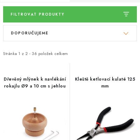
DÁRKY
FILTROVAT PRODUKTY
VELKOOBCHOD
V
Ř
DOPORUČUJEME
Doprava a platba
Vrácení zboží a reklamace
Časté otázky
ý
a
p
z
Kontakt
Moje objednávka
Obchodní podmínky
i
e
Stránka
Ochrana osobních údajů
1
z
2
-
36
položek celkem
Hodnocení obchodu
s
n
Oblíbené produkty
Věrnostní program
p
í
r
p
Dřevěný mlýnek k navlékání
Kleště ketlovací kulaté 125
rokajlu Ø9 a 10 cm s jehlou
mm
o
r
d
o
u
d
k
u
t
k
ů
t