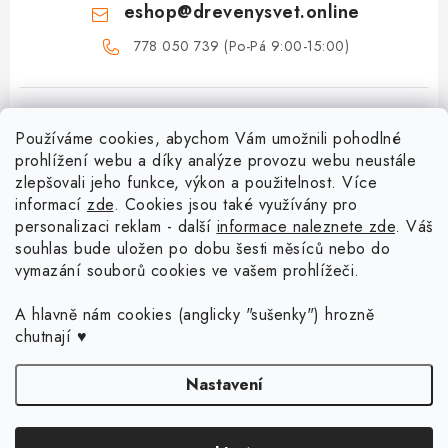
eshop
@
drevenysvet.online
778 050 739 (Po-Pá 9:00-15:00)
Používáme cookies, abychom Vám umožnili pohodlné
prohlížení webu a díky analýze provozu webu neustále
zlepšovali jeho funkce, výkon a použitelnost. Více
informací
zde
. Cookies jsou také využívány pro
Z
personalizaci reklam - další
informace naleznete zde
. Váš
á
souhlas bude uložen po dobu šesti měsíců nebo do
vymazání souborů cookies ve vašem prohlížeči.
Menu
p
a
Doprava a platba
A hlavně nám cookies (anglicky "sušenky") hrozně
Blog o háčkování a pletení
t
chutnají ♥
Vrácení zboží a reklamace
í
Proč se může odstín příze Woody časem změnit?
Háčkování košíků - návody
Nastavení
Časté otázky
Sady pro začátečníky - Jak začít s háčkováním?
Jak háčkovat s neviditelným spojem? Nové video vám to ukáže!
Kontakt
Copyright 2026
Dřevěný svět online
. Všechna práva vyhrazena.
Upravit