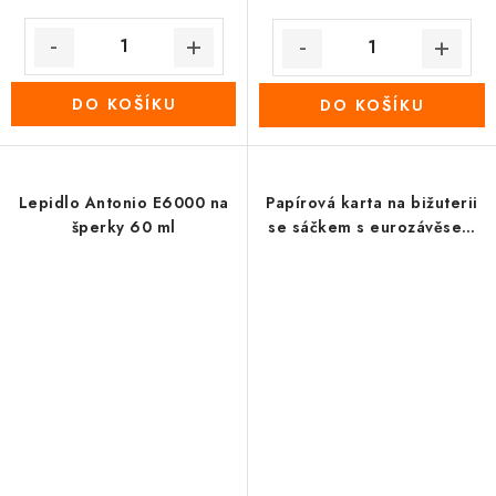
DO KOŠÍKU
DO KOŠÍKU
Lepidlo Antonio E6000 na
Papírová karta na bižuterii
šperky 60 ml
se sáčkem s eurozávěsem
4x22 cm