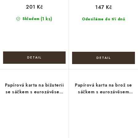
201 Kč
147 Kč
(1 ks)
Skladem
Odesíláme do tří dnů
Papírová karta na bižuterii
Papírová karta na brož se
se sáčkem s eurozávěsem
sáčkem s eurozávěsem
5x22 cm
6x7,5 cm