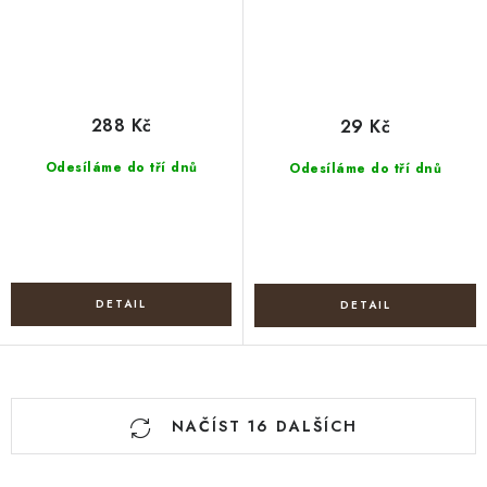
288 Kč
29 Kč
Odesíláme do tří dnů
Odesíláme do tří dnů
O
NAČÍST 16 DALŠÍCH
v
l