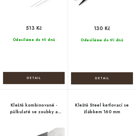
ů
513 Kč
130 Kč
Odesíláme do tří dnů
Odesíláme do tří dnů
Kleště kombinované -
Kleště Steel ketlovací se
půlkulaté se zoubky a
žlábkem 160 mm
štípací 125 mm