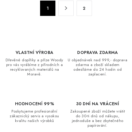
á
S
d
1
2
t
a
r
c
á
n
í
k
p
o
r
v
VLASTNÍ VÝROBA
DOPRAVA ZDARMA
v
á
Dřevěné doplňky a příze Woody
U objednávek nad 999,- doprava
k
pro vás vyrábíme z přírodních a
zdarma a zboží skladem
n
y
recyklovaných materiálů na
odesíláme do 24 hodin od
í
Moravě.
zaplacení.
v
ý
p
i
HODNOCENÍ 99%
30 DNÍ NA VRÁCENÍ
s
Poskytujeme profesionální
Zakoupené zboží můžete vrátit
u
zákaznický servis a vysokou
do 30-ti dnů od nákupu,
kvalitu našich výrobků
jednoduše a bez zbytečného
papírování.