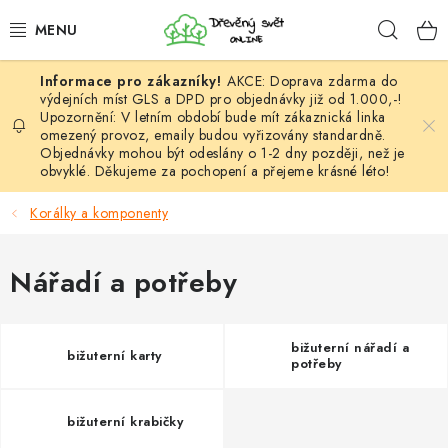
Přejít
Hleda
na
obsah
AKCE: Doprava zdarma do
HÁČKOVÁNÍ
výdejních míst GLS a DPD pro objednávky již od 1.000,-!
Upozornění: V letním období bude mít zákaznická linka
omezený provoz, emaily budou vyřizovány standardně.
VYPLÉTÁNÍ
Objednávky mohou být odeslány o 1-2 dny později, než je
obvyklé. Děkujeme za pochopení a přejeme krásné léto!
PŘÍZE
Korálky a komponenty
VÝHODNÉ SADY
Nářadí a potřeby
DOPLŇKY
TVOŘENÍ
bižuterní nářadí a
bižuterní karty
potřeby
GALANTERIE A LÁTKY
bižuterní krabičky