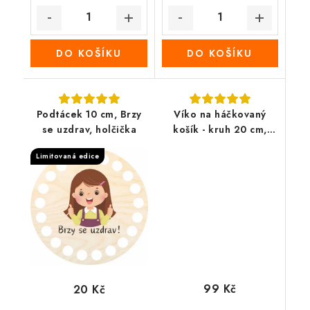
DO KOŠÍKU
DO KOŠÍKU
Podtácek 10 cm, Brzy
Víko na háčkovaný
se uzdrav, holčička
košík - kruh 20 cm,
jarní košík květin
Limitovaná edice
99 Kč
20 Kč