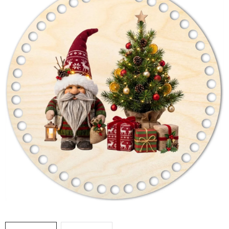
DÁRKY
VELKOOBCHOD
Doprava a platba
Vrácení zboží a reklamace
Časté otázky
Kontakt
Moje objednávka
Obchodní podmínky
Ochrana osobních údajů
Hodnocení obchodu
Oblíbené produkty
Věrnostní program