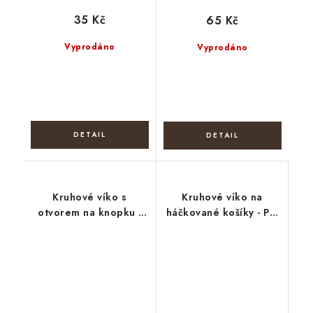
35 Kč
65 Kč
Vyprodáno
Vyprodáno
Kruhové víko s
Kruhové víko na
otvorem na knopku -
háčkované košíky - Psí
Boho věnec
smečka