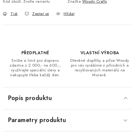
Kód zboží:
Zvolte variantu
Značka:
Woody Crafts
Tisk
Zeptat se
Hlídat
PŘEDPLATNÉ
VLASTNÍ VÝROBA
Snižte si limit pro dopravu
Dřevěné doplňky a příze Woody
zdarma z 2.000,- na 600,-,
pro vás vyrábíme z přírodních a
využívejte speciální slevy a
recyklovaných materiálů na
nakupujte třeba každý den.
Moravě.
Popis produktu
Parametry produktu