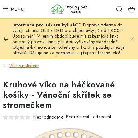
Přejít
Hleda
na
obsah
AKCE: Doprava zdarma do
HÁČKOVÁNÍ
výdejních míst GLS a DPD pro objednávky již od 1.000,-!
Upozornění: V letním období bude mít zákaznická linka
omezený provoz, emaily budou vyřizovány standardně.
VYPLÉTÁNÍ
Objednávky mohou být odeslány o 1-2 dny později, než je
obvyklé. Děkujeme za pochopení a přejeme krásné léto!
PŘÍZE
Víka s potiskem
VÝHODNÉ SADY
Kruhové víko na háčkované
DOPLŇKY
košíky - Vánoční skřítek se
stromečkem
TVOŘENÍ
Podrobnosti hodnocení
Neohodnoceno
GALANTERIE A LÁTKY