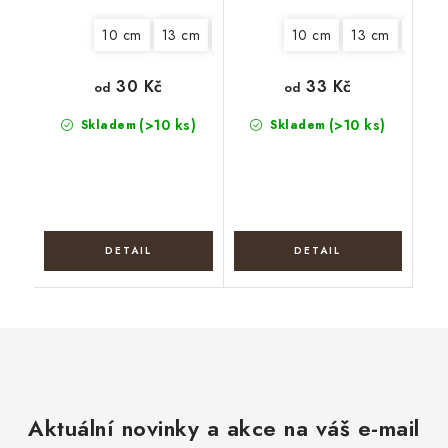
10 cm
13 cm
20 cm
22 cm
10 cm
13 cm
15 cm
30 Kč
33 Kč
od
od
(>10 ks)
(>10 ks)
Skladem
Skladem
Aktuální novinky a akce na váš e-mail