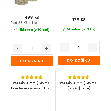
499 Kč
179 Kč
Měrná
166,33 Kč / 1 ks
cena:
(>10 ks)
Skladem
(>10 bal)
Skladem
DO KOŠÍKU
DO KOŠÍKU
Woody 5 mm (100m) -
Woody 5 mm (100m) -
Prachově růžová (Dusty
Šalvěj (Sage)
pink)