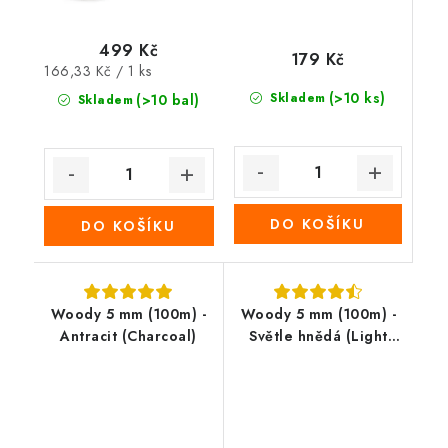
499 Kč
179 Kč
Měrná
166,33 Kč / 1 ks
cena:
(>10 ks)
Skladem
(>10 bal)
Skladem
DO KOŠÍKU
DO KOŠÍKU
Woody 5 mm (100m) -
Woody 5 mm (100m) -
Antracit (Charcoal)
Světle hnědá (Light
Brown)