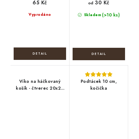
65 Kč
30 Kč
od
Vyprodáno
(>10 ks)
Skladem
Víko na háčkovaný
Podtácek 10 cm,
košík - čtverec 20x20
kočička
cm, Dívka v okně