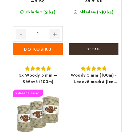
9 Kč
45 Kč
od
(2 ks)
(>10 ks)
Skladem
Skladem
DO KOŠÍKU
3x Woody 5 mm –
Woody 5 mm (100m) -
Béžová (100m)
Ledově modrá (Ice
blue)
Výhodné balení