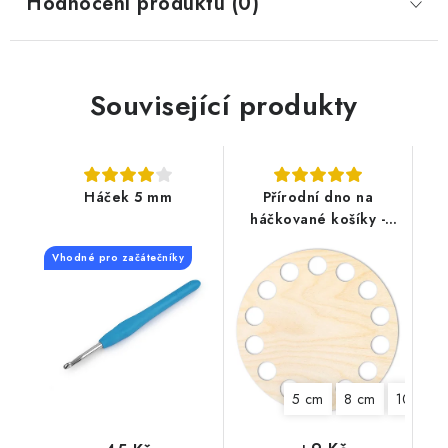
Hodnocení produktu (0)
Související produkty
Háček 5 mm
Přírodní dno na
háčkované košíky -
Kruh
Vhodné pro začátečníky
5 cm
8 cm
10 cm