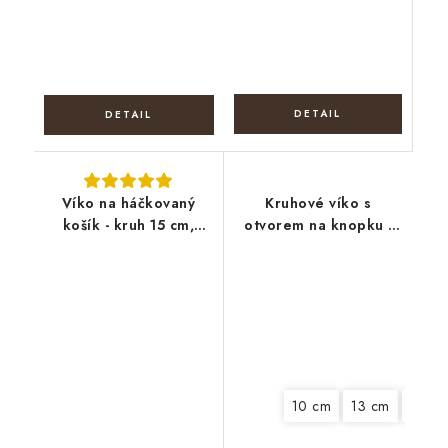
Víko na háčkovaný
Kruhové víko s
košík - kruh 15 cm,
otvorem na knopku -
bylinky 3
Boho věnec
10 cm
13 cm
20 c