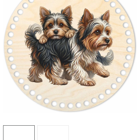
DÁRKY
VELKOOBCHOD
Doprava a platba
Vrácení zboží a reklamace
Časté otázky
Kontakt
Moje objednávka
Obchodní podmínky
Ochrana osobních údajů
Hodnocení obchodu
Oblíbené produkty
Věrnostní program