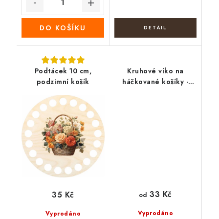
DO KOŠÍKU
Podtácek 10 cm,
Kruhové víko na
podzimní košík
háčkované košíky -
Levandulový věnec
33 Kč
35 Kč
od
Vyprodáno
Vyprodáno