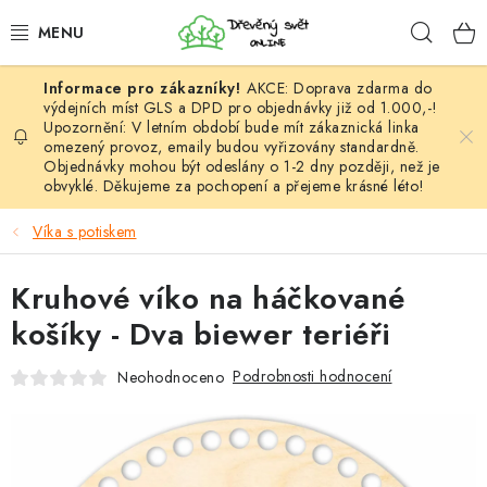
Přejít
Hleda
na
obsah
AKCE: Doprava zdarma do
HÁČKOVÁNÍ
výdejních míst GLS a DPD pro objednávky již od 1.000,-!
Upozornění: V letním období bude mít zákaznická linka
omezený provoz, emaily budou vyřizovány standardně.
VYPLÉTÁNÍ
Objednávky mohou být odeslány o 1-2 dny později, než je
obvyklé. Děkujeme za pochopení a přejeme krásné léto!
PŘÍZE
Víka s potiskem
VÝHODNÉ SADY
Kruhové víko na háčkované
DOPLŇKY
košíky - Dva biewer teriéři
TVOŘENÍ
Podrobnosti hodnocení
Neohodnoceno
GALANTERIE A LÁTKY