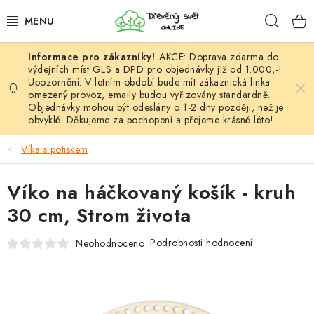
Přejít
Hleda
na
obsah
AKCE: Doprava zdarma do
HÁČKOVÁNÍ
výdejních míst GLS a DPD pro objednávky již od 1.000,-!
Upozornění: V letním období bude mít zákaznická linka
omezený provoz, emaily budou vyřizovány standardně.
VYPLÉTÁNÍ
Objednávky mohou být odeslány o 1-2 dny později, než je
obvyklé. Děkujeme za pochopení a přejeme krásné léto!
PŘÍZE
Víka s potiskem
VÝHODNÉ SADY
Víko na háčkovaný košík - kruh
DOPLŇKY
30 cm, Strom života
TVOŘENÍ
Podrobnosti hodnocení
Neohodnoceno
GALANTERIE A LÁTKY