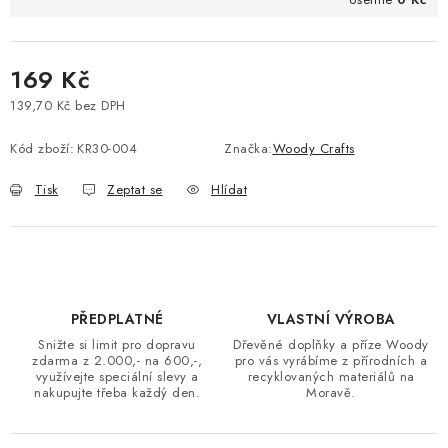
169 Kč
139,70 Kč bez DPH
Měrná cena:
Kód zboží:
KR30-004
Značka:
Woody Crafts
Tisk
Zeptat se
Hlídat
PŘEDPLATNÉ
VLASTNÍ VÝROBA
Snižte si limit pro dopravu
Dřevěné doplňky a příze Woody
zdarma z 2.000,- na 600,-,
pro vás vyrábíme z přírodních a
využívejte speciální slevy a
recyklovaných materiálů na
nakupujte třeba každý den.
Moravě.