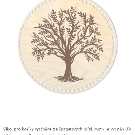
DÁRKY
VELKOOBCHOD
Doprava a platba
Vrácení zboží a reklamace
Časté otázky
Kontakt
Moje objednávka
Obchodní podmínky
Ochrana osobních údajů
Hodnocení obchodu
Oblíbené produkty
Věrnostní program
Víko pro košíky vyráběné ze špagetových přízí. Motiv je vytištěn UV