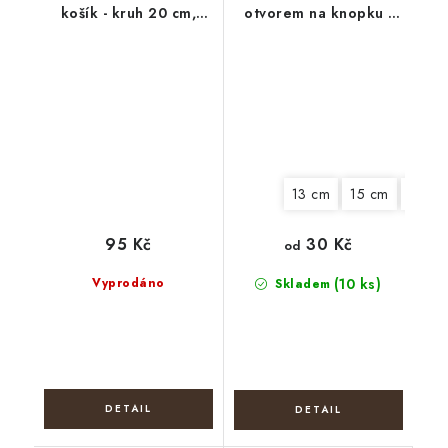
košík - kruh 20 cm,
otvorem na knopku -
Veselé Vánoce 2
Policejní kočka
13 cm
15 cm
18 cm
95 Kč
30 Kč
od
Vyprodáno
(10 ks)
Skladem