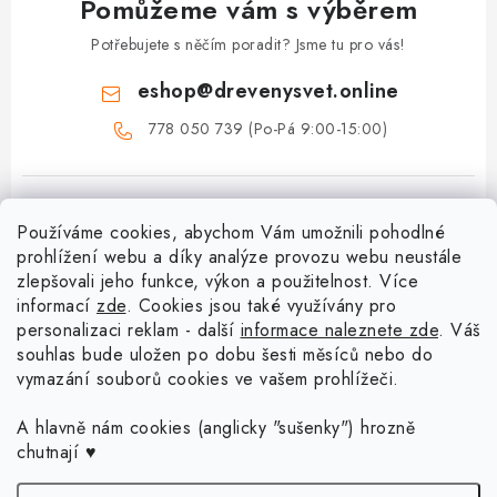
Pomůžeme vám s výběrem
Potřebujete s něčím poradit? Jsme tu pro vás!
eshop
@
drevenysvet.online
778 050 739 (Po-Pá 9:00-15:00)
Používáme cookies, abychom Vám umožnili pohodlné
prohlížení webu a díky analýze provozu webu neustále
zlepšovali jeho funkce, výkon a použitelnost. Více
informací
zde
. Cookies jsou také využívány pro
Z
personalizaci reklam - další
informace naleznete zde
. Váš
á
souhlas bude uložen po dobu šesti měsíců nebo do
Menu
vymazání souborů cookies ve vašem prohlížeči.
p
a
Doprava a platba
A hlavně nám cookies (anglicky "sušenky") hrozně
Blog o háčkování a pletení
t
chutnají ♥
Vrácení zboží a reklamace
í
Proč se může odstín příze Woody časem změnit?
Háčkování košíků - návody