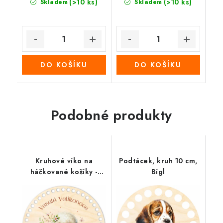
(>10 ks)
(>10 ks)
Skladem
Skladem
DO KOŠÍKU
DO KOŠÍKU
Podobné produkty
Kruhové víko na
Podtácek, kruh 10 cm,
háčkované košíky -
Bígl
Velikonoční beránek