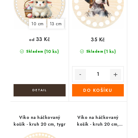
10 cm
13 cm
15 cm
18 cm
20 cm
22 cm
33 Kč
35 Kč
od
(10 ks)
(1 ks)
Skladem
Skladem
DO KOŠÍKU
Víko na háčkovaný
Víko na háčkovaný
košík - kruh 20 cm, tygr
košík - kruh 20 cm,
Motýl a fialky