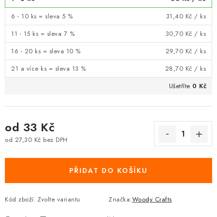
6 - 10 ks = sleva 5 %
31,40 Kč
/ ks
11 - 15 ks = sleva 7 %
30,70 Kč
/ ks
16 - 20 ks = sleva 10 %
29,70 Kč
/ ks
21 a více ks = sleva 13 %
28,70 Kč
/ ks
Ušetříte
0 Kč
od
33 Kč
od
27,30 Kč
bez DPH
Měrná cena:
PŘIDAT DO KOŠÍKU
Kód zboží:
Zvolte variantu
Značka:
Woody Crafts