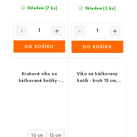
(7 ks)
Skladem
(3 ks)
Skladem
DO KOŠÍKU
DO KOŠÍKU
Kruhové víko na
Víko na háčkovaný
háčkované košíky -
košík - kruh 15 cm,
Vánoční kačer
Šeřík
10 cm
13 cm
15 cm
20 cm