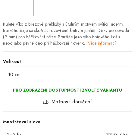
Kulaté víko z březové překližky s útulným motivem svítící lucerny,
horkého čaje se skořicí, rozevřené knihy a jehličí. Dírky po obvodu
(9 mm) pro háčkování příze. Použijte jako víko hotového košíku
nebo jako pevné dno při háčkování nového.
Více informací
Velikost
Možnosti doručení
Množstevní sleva
1 - 5 ks
33 Kč
/ ks