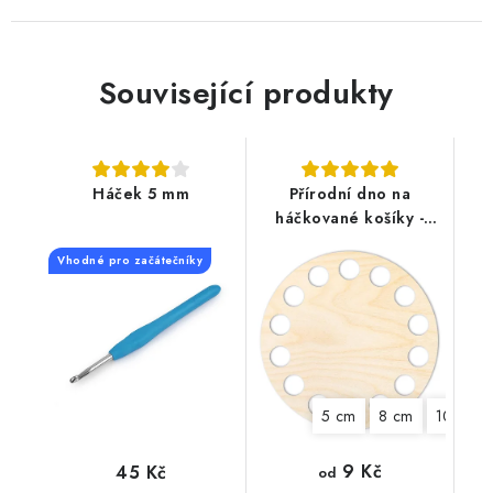
Související produkty
Háček 5 mm
Přírodní dno na
háčkované košíky -
Kruh
Vhodné pro začátečníky
5 cm
8 cm
10 cm
9 Kč
45 Kč
od