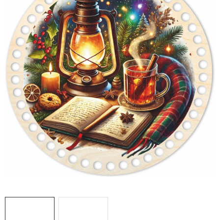
DÁRKY
VELKOOBCHOD
Doprava a platba
Vrácení zboží a reklamace
Časté otázky
Kontakt
Moje objednávka
Obchodní podmínky
Ochrana osobních údajů
Hodnocení obchodu
Oblíbené produkty
Věrnostní program