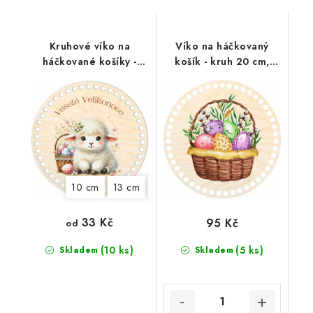
Kruhové víko na
Víko na háčkovaný
háčkované košíky -
košík - kruh 20 cm,
Velikonoční beránek
Košíček plný vajíček
10 cm
13 cm
15 cm
18 cm
20 cm
22 cm
33 Kč
95 Kč
od
(10 ks)
(5 ks)
Skladem
Skladem