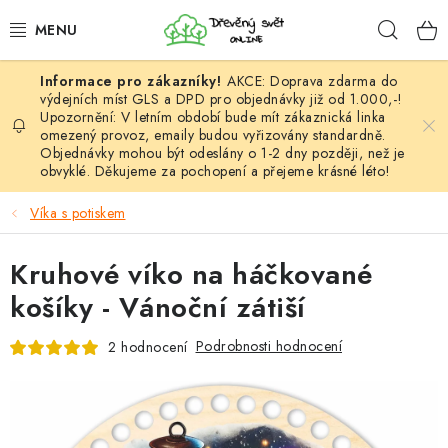
Přejít
Hleda
na
obsah
AKCE: Doprava zdarma do
HÁČKOVÁNÍ
výdejních míst GLS a DPD pro objednávky již od 1.000,-!
Upozornění: V letním období bude mít zákaznická linka
omezený provoz, emaily budou vyřizovány standardně.
VYPLÉTÁNÍ
Objednávky mohou být odeslány o 1-2 dny později, než je
obvyklé. Děkujeme za pochopení a přejeme krásné léto!
PŘÍZE
Víka s potiskem
VÝHODNÉ SADY
Kruhové víko na háčkované
DOPLŇKY
košíky - Vánoční zátiší
TVOŘENÍ
Podrobnosti hodnocení
2 hodnocení
GALANTERIE A LÁTKY