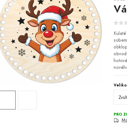
Vá
Kulaté
sobem
obklop
obvodu
hotové
novéh
Veliko
Mo