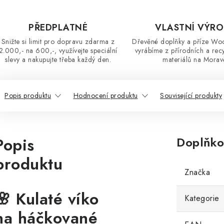
PŘEDPLATNÉ
VLASTNÍ VÝR
Snižte si limit pro dopravu zdarma z
Dřevěné doplňky a příze Wo
2.000,- na 600,-, využívejte speciální
vyrábíme z přírodních a rec
slevy a nakupujte třeba každý den.
materiálů na Morav
Popis produktu
Hodnocení produktu
Související produkty
Popis
Doplňko
produktu
Značka
🌸 Kulaté víko
Kategorie
na háčkované