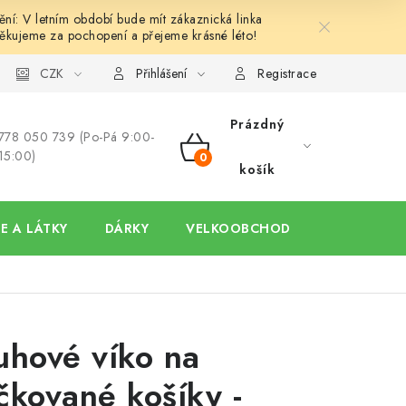
í: V letním období bude mít zákaznická linka
ěkujeme za pochopení a přejeme krásné léto!
y
Ochrana osobních údajů
CZK
Hodnocení obchodu
Oblíben
Přihlášení
Registrace
Prázdný
778 050 739 (Po-Pá 9:00-
15:00)
NÁKUPNÍ
košík
KOŠÍK
E A LÁTKY
DÁRKY
VELKOOBCHOD
uhové víko na
čkované košíky -