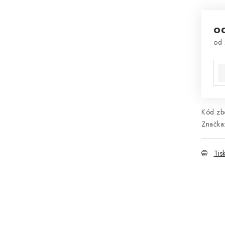
o
od
Mě
Kód zbo
Značka
Tis