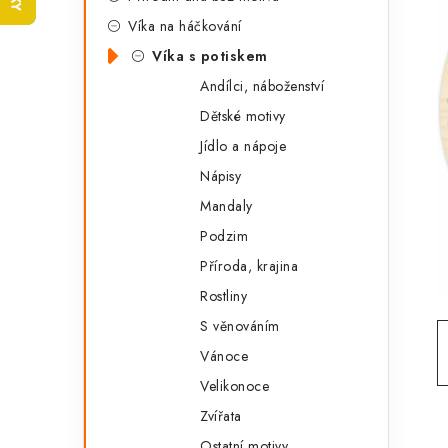
t
s
Víka na háčkování
e
t
Víka s potiskem
g
r
Andílci, náboženství
o
Dětské motivy
a
r
Jídlo a nápoje
n
i
Nápisy
e
n
Mandaly
í
Podzim
Příroda, krajina
p
Rostliny
a
S věnováním
n
Vánoce
e
Velikonoce
Zvířata
l
Ostatní motivy