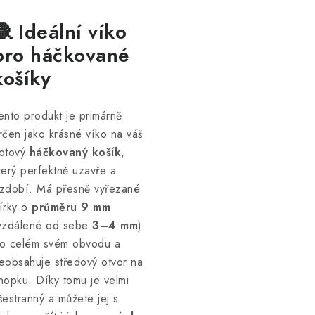
🧶 Ideální víko
pro háčkované
košíky
ento produkt je primárně
rčen jako krásné víko na váš
otový
háčkovaný košík
,
terý perfektně uzavře a
zdobí. Má přesně vyřezané
írky o
průměru 9 mm
vzdálené od sebe
3–4 mm
)
o celém svém obvodu a
eobsahuje středový otvor na
nopku. Díky tomu je velmi
šestranný a můžete jej s