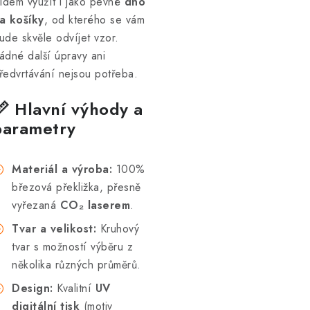
lidem využít i jako pevné
dno
a košíky
, od kterého se vám
ude skvěle odvíjet vzor.
ádné další úpravy ani
ředvrtávání nejsou potřeba.
📏 Hlavní výhody a
parametry
Materiál a výroba:
100%
březová překližka, přesně
vyřezaná
CO₂ laserem
.
Tvar a velikost:
Kruhový
tvar s možností výběru z
několika různých průměrů.
Design:
Kvalitní
UV
digitální tisk
(motiv