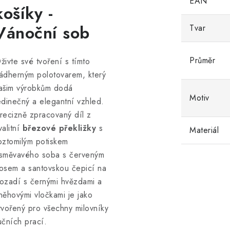
EAN
košíky -
Vánoční sob
Tvar
Průměr
živte své tvoření s tímto
ádherným polotovarem, který
ašim výrobkům dodá
Motiv
edinečný a elegantní vzhled.
recizně zpracovaný díl z
valitní
březové překližky
s
Materiál
oztomilým potiskem
směvavého soba s červeným
osem a santovskou čepicí na
ozadí s černými hvězdami a
něhovými vločkami je jako
tvořený pro všechny milovníky
učních prací.