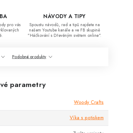
OBA
NÁVODY A TIPY
ody pro vás
Spoustu návodů, rad a tipů najdete na
yklovaných
našem Youtube kanále a ve FB skupině
ě.
"Háčkování s Dřevěným světem online".
Podobné produkty
vé parametry
Woody Crafts
Víka s potiskem