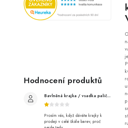
O
n
v
j
P
k
Hodnocení produktů
r
u
n
Bavlněná krajka / vsadka paličkovaná šíře 60 mm
p
s
s
Prosím vás, když dáváte krajky k
prodeji v celé škále barev, proč
r
nejde tedy...