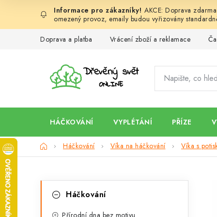
Přejít
AKCE: Doprava zdarma d
na
omezený provoz, emaily budou vyřizovány standardně
obsah
Doprava a platba
Vrácení zboží a reklamace
Ča
HÁČKOVÁNÍ
VYPLÉTÁNÍ
PŘÍZE
V
Domů
Háčkování
Víka na háčkování
Víka s poti
P
K
Přeskočit
Háčkování
kategorie
a
o
Přírodní dna bez motivu