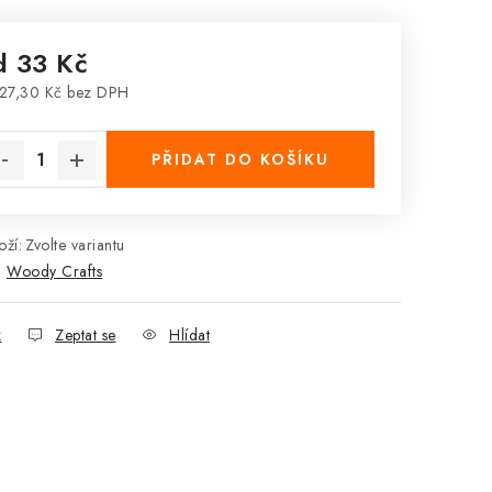
d
33 Kč
27,30 Kč
bez DPH
rná cena:
PŘIDAT DO KOŠÍKU
ží:
Zvolte variantu
:
Woody Crafts
k
Zeptat se
Hlídat