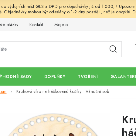
o výdejních míst GLS a DPD pro objednávky již od 1.000,-! Upozorněn
. Objednávky mohou být odeslány o 1-2 dny později, než je obvyklé. D
sté otázky
Kontakt
Moje objednávka
Obchodní podmínk
ÝHODNÉ SADY
DOPLŇKY
TVOŘENÍ
GALANTERI
skem
Kruhové víko na háčkované košíky - Vánoční sob
Kr
há