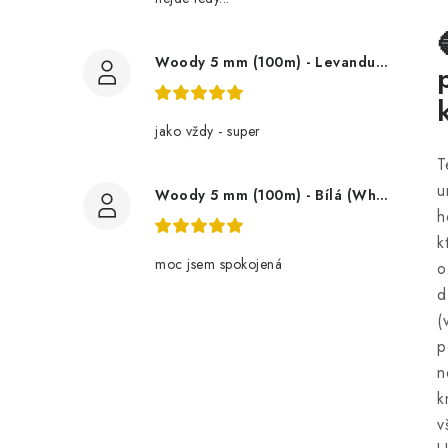
Woody 5 mm (100m) - Levandule (Lavender)
jako vždy - super
T
u
Woody 5 mm (100m) - Bílá (White)
h
k
moc jsem spokojená
o
d
(
p
n
k
v