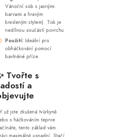
Vánoční sob s jasnými
barvami a hravým
kresleným stylem). Tisk je
nedílnou součástí povrchu
Použití:
Ideální pro
obháčkování pomocí
bavlněné příze.
✨ Tvořte s
radostí a
objevujte
ť už jste zkušená tvůrkyně
ebo s háčkováním teprve
ačínáte, tento základ vám
ráci maximálně usnadní. Stačí