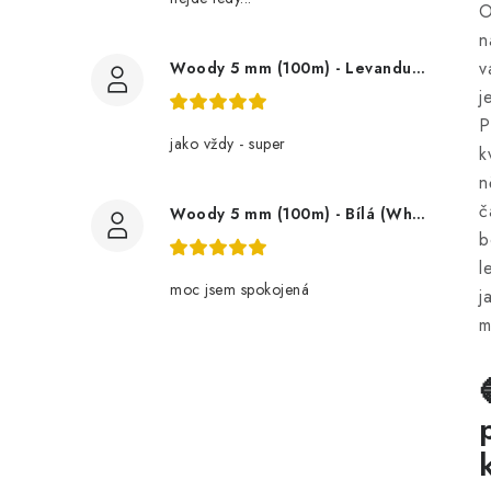
O
n
v
Woody 5 mm (100m) - Levandule (Lavender)
j
P
jako vždy - super
k
n
č
Woody 5 mm (100m) - Bílá (White)
b
l
moc jsem spokojená
j
m