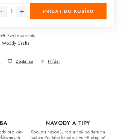
PŘIDAT DO KOŠÍKU
ží:
Zvolte variantu
:
Woody Crafts
k
Zeptat se
Hlídat
OBA
NÁVODY A TIPY
ody pro vás
Spoustu návodů, rad a tipů najdete na
yklovaných
našem Youtube kanále a ve FB skupině