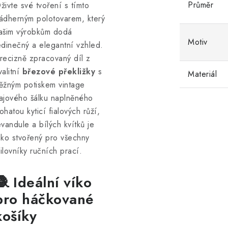
Průměr
živte své tvoření s tímto
ádherným polotovarem, který
ašim výrobkům dodá
Motiv
edinečný a elegantní vzhled.
recizně zpracovaný díl z
valitní
březové překližky
s
Materiál
ěžným potiskem vintage
ajového šálku naplněného
ohatou kyticí fialových růží,
evandule a bílých kvítků je
ako stvořený pro všechny
ilovníky ručních prací.
🧶 Ideální víko
pro háčkované
košíky