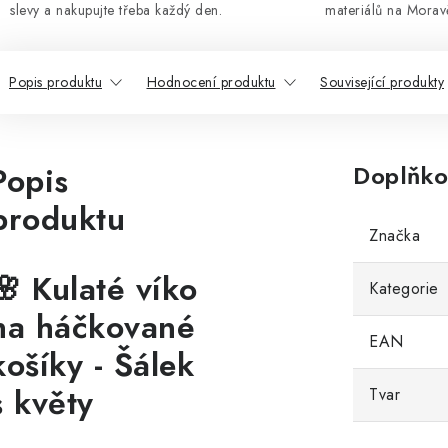
slevy a nakupujte třeba každý den.
materiálů na Morav
Popis produktu
Hodnocení produktu
Související produkty
Popis
Doplňko
produktu
Značka
🌸 Kulaté víko
Kategorie
na háčkované
EAN
košíky - Šálek
s květy
Tvar