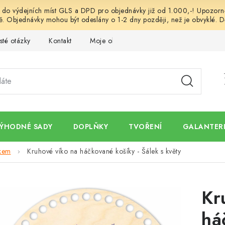
o výdejních míst GLS a DPD pro objednávky již od 1.000,-! Upozorněn
. Objednávky mohou být odeslány o 1-2 dny později, než je obvyklé. D
sté otázky
Kontakt
Moje objednávka
Obchodní podmínk
ÝHODNÉ SADY
DOPLŇKY
TVOŘENÍ
GALANTERI
skem
Kruhové víko na háčkované košíky - Šálek s květy
Kr
há