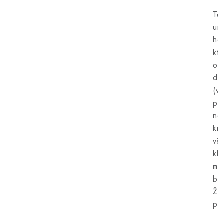
T
u
h
k
o
d
(
p
n
k
v
k
n
b
Ž
p