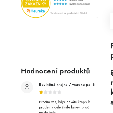
Hodnocení produktů
Bavlněná krajka / vsadka paličkovaná šíře 60 mm
Prosím vás, když dáváte krajky k
prodeji v celé škále barev, proč
nejde tedy...