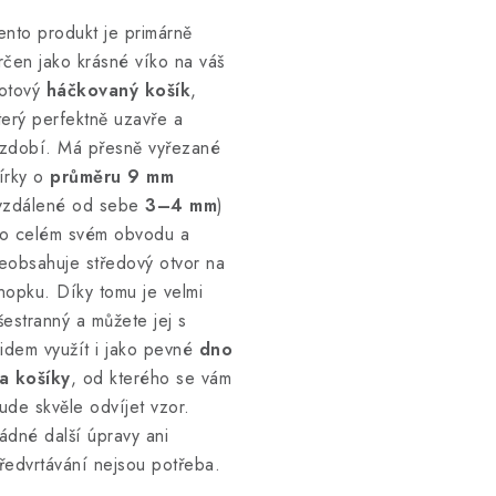
ento produkt je primárně
rčen jako krásné víko na váš
otový
háčkovaný košík
,
terý perfektně uzavře a
zdobí. Má přesně vyřezané
írky o
průměru 9 mm
vzdálené od sebe
3–4 mm
)
o celém svém obvodu a
eobsahuje středový otvor na
nopku. Díky tomu je velmi
šestranný a můžete jej s
lidem využít i jako pevné
dno
a košíky
, od kterého se vám
ude skvěle odvíjet vzor.
ádné další úpravy ani
ředvrtávání nejsou potřeba.