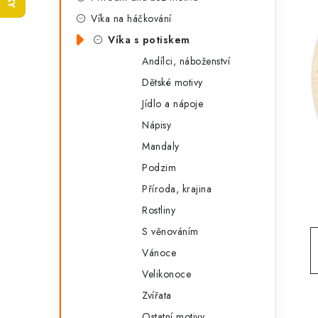
t
s
Víka na háčkování
e
t
Víka s potiskem
g
r
Andílci, náboženství
o
Dětské motivy
a
r
Jídlo a nápoje
n
i
Nápisy
e
n
Mandaly
í
Podzim
Příroda, krajina
p
Rostliny
a
S věnováním
n
Vánoce
e
Velikonoce
Zvířata
l
Ostatní motivy