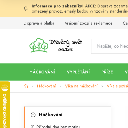
Přejít
AKCE: Doprava zdarma d
na
omezený provoz, emaily budou vyřizovány standardně
obsah
Doprava a platba
Vrácení zboží a reklamace
Ča
HÁČKOVÁNÍ
VYPLÉTÁNÍ
PŘÍZE
V
Domů
Háčkování
Víka na háčkování
Víka s poti
P
K
Přeskočit
Háčkování
kategorie
a
o
Přírodní dna bez motivu