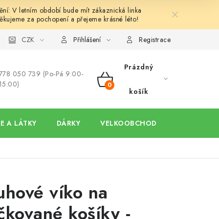
í: V letním období bude mít zákaznická linka
ěkujeme za pochopení a přejeme krásné léto!
y
Ochrana osobních údajů
CZK
Hodnocení obchodu
Oblíben
Přihlášení
Registrace
Prázdný
778 050 739 (Po-Pá 9:00-
15:00)
NÁKUPNÍ
košík
KOŠÍK
E A LÁTKY
DÁRKY
VELKOOBCHOD
uhové víko na
čkované košíky -