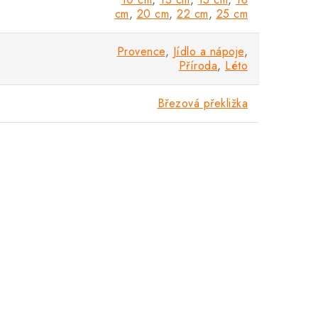
cm
,
20 cm
,
22 cm
,
25 cm
Provence
,
Jídlo a nápoje
,
Příroda
,
Léto
Březová překližka