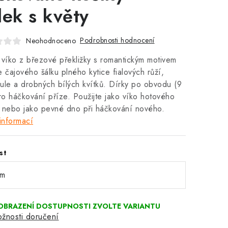
lek s květy
Podrobnosti hodnocení
Neohodnoceno
 víko z březové překližky s romantickým motivem
e čajového šálku plného kytice fialových růží,
ule a drobných bílých kvítků. Dírky po obvodu (9
o háčkování příze. Použijte jako víko hotového
 nebo jako pevné dno při háčkování nového.
informací
st
žnosti doručení