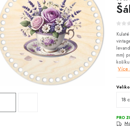
Šá
Kulaté
vintag
levand
mm) pr
košíku
Více 
Veliko
Mo