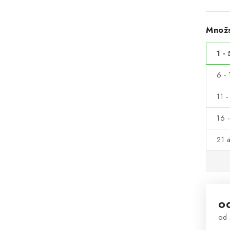
Množs
1 - 
6 - 
11 -
16 -
21 a
o
od
Mě