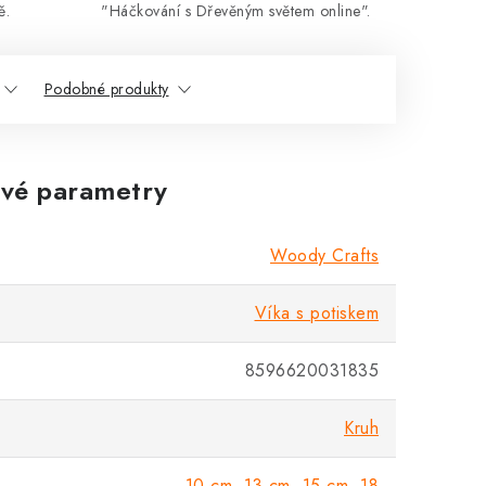
ě.
"Háčkování s Dřevěným světem online".
Podobné produkty
vé parametry
Woody Crafts
Víka s potiskem
8596620031835
Kruh
10 cm
,
13 cm
,
15 cm
,
18