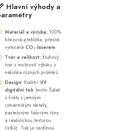
📏 Hlavní výhody a
parametry
Materiál a výroba:
100%
březová překližka, přesně
vyřezaná
CO₂ laserem
.
Tvar a velikost:
Kruhový
tvar s možností výběru z
několika různých průměrů.
Design:
Kvalitní
UV
digitální tisk
(motiv Šálek
s květy s jemnými
romantickými detaily,
pastelovými fialovými tóny
a realistickou texturou
lístků). Tisk je nedílnou