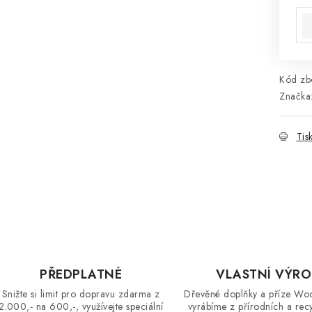
Kód zbo
Značka
Tis
PŘEDPLATNÉ
VLASTNÍ VÝR
Snižte si limit pro dopravu zdarma z
Dřevěné doplňky a příze Wo
2.000,- na 600,-, využívejte speciální
vyrábíme z přírodních a rec