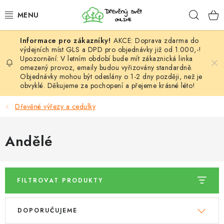
Přejít
Hleda
na
obsah
AKCE: Doprava zdarma do
HÁČKOVÁNÍ
výdejních míst GLS a DPD pro objednávky již od 1.000,-!
Upozornění: V letním období bude mít zákaznická linka
omezený provoz, emaily budou vyřizovány standardně.
VYPLÉTÁNÍ
Objednávky mohou být odeslány o 1-2 dny později, než je
obvyklé. Děkujeme za pochopení a přejeme krásné léto!
PŘÍZE
Dřevěné výřezy a cedulky
VÝHODNÉ SADY
Andělé
DOPLŇKY
TVOŘENÍ
FILTROVAT PRODUKTY
GALANTERIE A LÁTKY
V
Ř
DOPORUČUJEME
ý
a