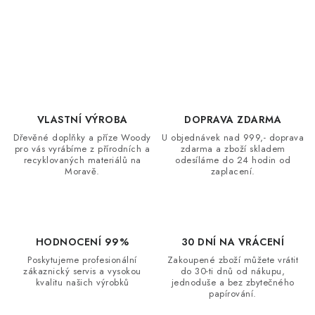
O
v
l
á
d
VLASTNÍ VÝROBA
DOPRAVA ZDARMA
a
Dřevěné doplňky a příze Woody
U objednávek nad 999,- doprava
c
pro vás vyrábíme z přírodních a
zdarma a zboží skladem
recyklovaných materiálů na
odesíláme do 24 hodin od
í
Moravě.
zaplacení.
p
r
v
k
HODNOCENÍ 99%
30 DNÍ NA VRÁCENÍ
y
Poskytujeme profesionální
Zakoupené zboží můžete vrátit
zákaznický servis a vysokou
do 30-ti dnů od nákupu,
v
kvalitu našich výrobků
jednoduše a bez zbytečného
ý
papírování.
p