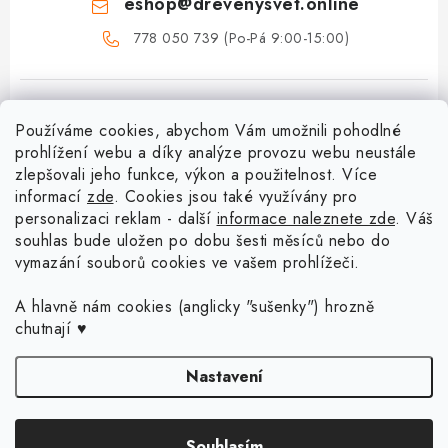
eshop
@
drevenysvet.online
778 050 739 (Po-Pá 9:00-15:00)
Používáme cookies, abychom Vám umožnili pohodlné
prohlížení webu a díky analýze provozu webu neustále
zlepšovali jeho funkce, výkon a použitelnost. Více
informací
zde
. Cookies jsou také využívány pro
Z
personalizaci reklam - další
informace naleznete zde
. Váš
á
souhlas bude uložen po dobu šesti měsíců nebo do
vymazání souborů cookies ve vašem prohlížeči.
Menu
p
a
Doprava a platba
A hlavně nám cookies (anglicky "sušenky") hrozně
Blog o háčkování a pletení
t
chutnají ♥
Vrácení zboží a reklamace
í
Proč se může odstín příze Woody časem změnit?
Háčkování košíků - návody
Nastavení
Časté otázky
Sady pro začátečníky - Jak začít s háčkováním?
Jak háčkovat s neviditelným spojem? Nové video vám to ukáže!
Kontakt
Copyright 2026
Dřevěný svět online
. Všechna práva vyhrazena.
Upravit
Souhlasím
nastavení cookies