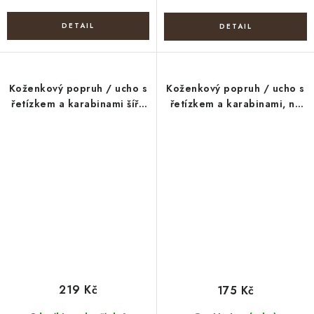
Koženkový popruh / ucho s
Koženkový popruh / ucho s
řetízkem a karabinami šíře
řetízkem a karabinami, na
2 cm
kabelky a mobilní telefony
šíře 2 cm
219 Kč
175 Kč