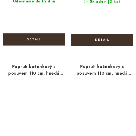
Odesíláme do tří dnů
(2 ks)
Skladem
Popruh koženkový s
Popruh koženkový s
posuvem 110 cm, hnědá
posuvem 110 cm, hnědá
koňak-zlatá
tmavá- nikl