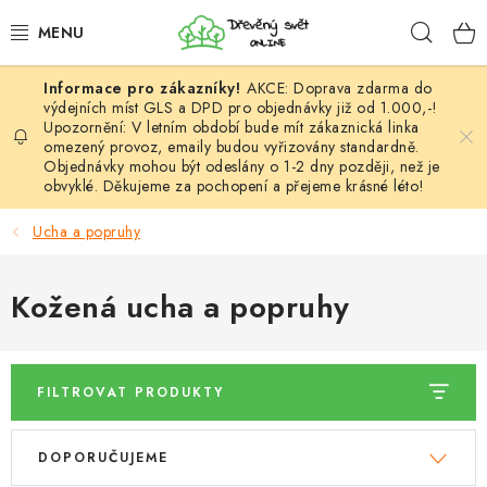
Přejít
Hleda
na
obsah
AKCE: Doprava zdarma do
HÁČKOVÁNÍ
výdejních míst GLS a DPD pro objednávky již od 1.000,-!
Upozornění: V letním období bude mít zákaznická linka
omezený provoz, emaily budou vyřizovány standardně.
VYPLÉTÁNÍ
Objednávky mohou být odeslány o 1-2 dny později, než je
obvyklé. Děkujeme za pochopení a přejeme krásné léto!
PŘÍZE
Ucha a popruhy
VÝHODNÉ SADY
Kožená ucha a popruhy
DOPLŇKY
TVOŘENÍ
FILTROVAT PRODUKTY
GALANTERIE A LÁTKY
V
Ř
DOPORUČUJEME
ý
a