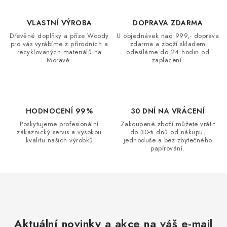
p
o
r
v
VLASTNÍ VÝROBA
DOPRAVA ZDARMA
v
á
Dřevěné doplňky a příze Woody
U objednávek nad 999,- doprava
k
pro vás vyrábíme z přírodních a
zdarma a zboží skladem
n
y
recyklovaných materiálů na
odesíláme do 24 hodin od
í
Moravě.
zaplacení.
v
ý
p
i
HODNOCENÍ 99%
30 DNÍ NA VRÁCENÍ
s
Poskytujeme profesionální
Zakoupené zboží můžete vrátit
u
zákaznický servis a vysokou
do 30-ti dnů od nákupu,
kvalitu našich výrobků
jednoduše a bez zbytečného
papírování.
Aktuální novinky a akce na váš e-mail