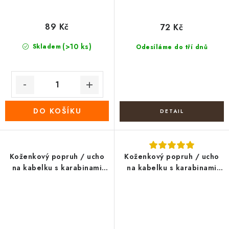
89 Kč
72 Kč
(>10 ks)
Skladem
Odesíláme do tří dnů
DO KOŠÍKU
Koženkový popruh / ucho
Koženkový popruh / ucho
na kabelku s karabinami
na kabelku s karabinami
šíře 1 cm
šíře 1,5 cm