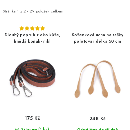
DÁRKY
p
z
i
e
Stránka
1
z
2
-
29
položek celkem
VELKOOBCHOD
s
n
p
í
Doprava a platba
Vrácení zboží a reklamace
Časté otázky
r
p
Dlouhý popruh z eko kůže,
Koženková ucha na tašky
Kontakt
Moje objednávka
Obchodní podmínky
hnědá koňak- nikl
polotovar délka 50 cm
o
r
Ochrana osobních údajů
Hodnocení obchodu
d
o
Oblíbené produkty
Věrnostní program
u
d
k
u
t
k
ů
t
ů
175 Kč
248 Kč
(1 ks)
Skladem
Odesíláme do tří dnů