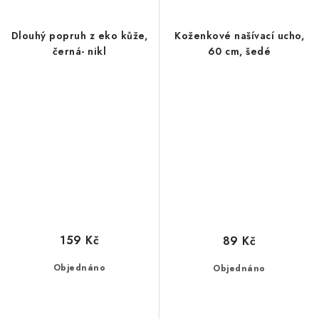
Dlouhý popruh z eko kůže,
Koženkové našívací ucho,
černá- nikl
60 cm, šedé
159 Kč
89 Kč
Objednáno
Objednáno