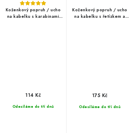
Koženkový popruh / ucho
Koženkový popruh / ucho
na kabelku s karabinami
na kabelku s řetízkem a
šíře 1,5 cm
karabinami šíře 1,5 cm
114 Kč
175 Kč
Odesíláme do tří dnů
Odesíláme do tří dnů