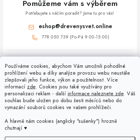
Pomůžeme vám s výběrem
Potřebujete s něčím poradit? Jsme tu pro vás!
eshop
@
drevenysvet.online
778 050 739 (Po-Pá 9:00-15:00)
Používáme cookies, abychom Vám umožnili pohodlné
prohlížení webu a díky analýze provozu webu neustále
zlepšovali jeho funkce, výkon a použitelnost. Více
informací
zde
. Cookies jsou také využívány pro
Z
personalizaci reklam - další
informace naleznete zde
. Váš
á
souhlas bude uložen po dobu šesti měsíců nebo do
Menu
vymazání souborů cookies ve vašem prohlížeči.
p
a
Doprava a platba
A hlavně nám cookies (anglicky "sušenky") hrozně
Blog o háčkování a pletení
t
chutnají ♥
Vrácení zboží a reklamace
í
Proč se může odstín příze Woody časem změnit?
Háčkování košíků - návody