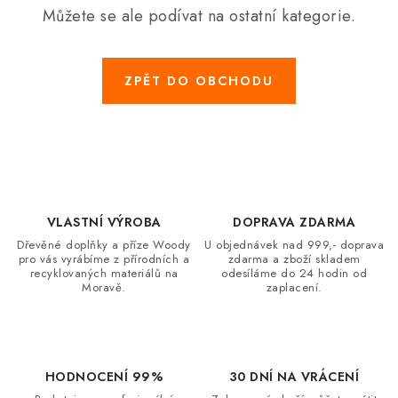
DÁRKY
Můžete se ale podívat na ostatní kategorie.
VELKOOBCHOD
ZPĚT DO OBCHODU
Doprava a platba
Vrácení zboží a reklamace
Časté otázky
Kontakt
Moje objednávka
Obchodní podmínky
Ochrana osobních údajů
Hodnocení obchodu
Oblíbené produkty
Věrnostní program
VLASTNÍ VÝROBA
DOPRAVA ZDARMA
Dřevěné doplňky a příze Woody
U objednávek nad 999,- doprava
pro vás vyrábíme z přírodních a
zdarma a zboží skladem
recyklovaných materiálů na
odesíláme do 24 hodin od
Moravě.
zaplacení.
HODNOCENÍ 99%
30 DNÍ NA VRÁCENÍ