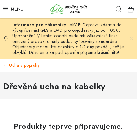
Přejít
Hleda
na
obsah
AKCE: Doprava zdarma do
HÁČKOVÁNÍ
výdejních míst GLS a DPD pro objednávky již od 1.000,-!
Upozornění: V letním období bude mít zákaznická linka
omezený provoz, emaily budou vyřizovány standardně.
VYPLÉTÁNÍ
Objednávky mohou být odeslány o 1-2 dny později, než je
obvyklé. Děkujeme za pochopení a přejeme krásné léto!
PŘÍZE
Ucha a popruhy
VÝHODNÉ SADY
Dřevěná ucha na kabelky
DOPLŇKY
TVOŘENÍ
GALANTERIE A LÁTKY
Produkty teprve připravujeme.