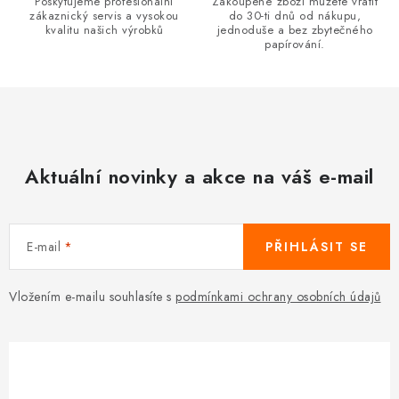
Poskytujeme profesionální
Zakoupené zboží můžete vrátit
zákaznický servis a vysokou
do 30-ti dnů od nákupu,
kvalitu našich výrobků
jednoduše a bez zbytečného
papírování.
Aktuální novinky a akce na váš e-mail
E-mail
PŘIHLÁSIT SE
Vložením e-mailu souhlasíte s
podmínkami ochrany osobních údajů