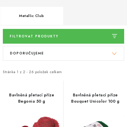
Metallic Club
FILTROVAT PRODUKTY
V
Ř
DOPORUČUJEME
ý
a
p
z
i
e
Stránka
1
z
2
-
26
položek celkem
s
n
p
í
r
p
Bavlněná pletací příze
Bavlněná pletací příze
Begonia 50 g
Bouquet Unicolor 100 g
o
r
d
o
u
d