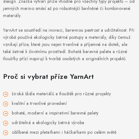
DÁRKY
design. Značka vytváří příze vhodné pro všechny typy projektů – od
jemných merino směsí až po robustnější bavlněné či kombinované
materiály.
VELKOOBCHOD
YarnArt se soustředí na inovaci, barevnou pestrost a udržitelnost. Při
Doprava a platba
Vrácení zboží a reklamace
Časté otázky
výrobě používá ekologicky šetrné postupy a materiály, díky čemuž
Kontakt
Moje objednávka
Obchodní podmínky
vznikají příze, které jsou nejen trvanlivé a příjemné na dotek, ale
také šetrné k životnímu prostředí. Bohatá barevná paleta a různé
Ochrana osobních údajů
Hodnocení obchodu
tloušťky přízí inspirují k tvorbě osobitých a originálních projektů.
Oblíbené produkty
Věrnostní program
Proč si vybrat příze YarnArt
široká škála materiálů a tlouštěk pro různé projekty
kvalitní a trvanlivé provedení
bohaté, moderní a inspirativní barevné palety
udržitelná a ekologicky šetrná výroba
oblíbené mezi pletařkami i háčkařkami po celém světě