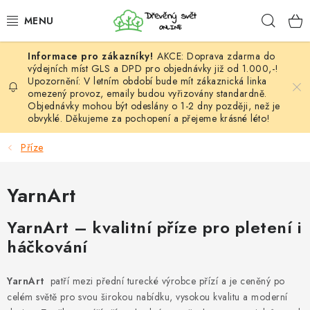
Přejít
Hleda
na
obsah
AKCE: Doprava zdarma do
HÁČKOVÁNÍ
výdejních míst GLS a DPD pro objednávky již od 1.000,-!
Upozornění: V letním období bude mít zákaznická linka
omezený provoz, emaily budou vyřizovány standardně.
VYPLÉTÁNÍ
Objednávky mohou být odeslány o 1-2 dny později, než je
obvyklé. Děkujeme za pochopení a přejeme krásné léto!
PŘÍZE
Příze
VÝHODNÉ SADY
YarnArt
DOPLŇKY
YarnArt – kvalitní příze pro pletení i
TVOŘENÍ
háčkování
GALANTERIE A LÁTKY
YarnArt
patří mezi přední turecké výrobce přízí a je ceněný po
celém světě pro svou širokou nabídku, vysokou kvalitu a moderní