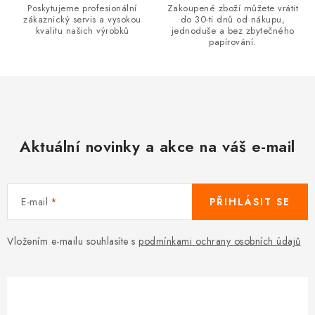
s
Poskytujeme profesionální
Zakoupené zboží můžete vrátit
u
zákaznický servis a vysokou
do 30-ti dnů od nákupu,
kvalitu našich výrobků
jednoduše a bez zbytečného
papírování.
Aktuální novinky a akce na váš e-mail
E-mail
PŘIHLÁSIT SE
Vložením e-mailu souhlasíte s
podmínkami ochrany osobních údajů