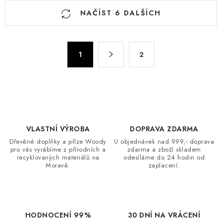
O
NAČÍST 6 DALŠÍCH
v
l
á
S
d
1
2
t
a
r
c
á
n
í
k
p
o
r
v
VLASTNÍ VÝROBA
DOPRAVA ZDARMA
v
á
Dřevěné doplňky a příze Woody
U objednávek nad 999,- doprava
k
pro vás vyrábíme z přírodních a
zdarma a zboží skladem
n
y
recyklovaných materiálů na
odesíláme do 24 hodin od
í
Moravě.
zaplacení.
v
ý
p
i
HODNOCENÍ 99%
30 DNÍ NA VRÁCENÍ