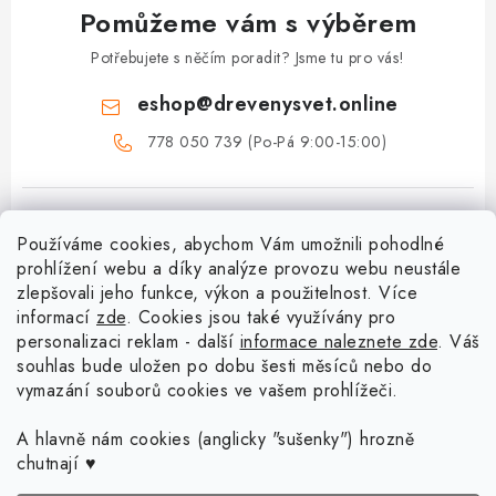
Pomůžeme vám s výběrem
Potřebujete s něčím poradit? Jsme tu pro vás!
eshop
@
drevenysvet.online
778 050 739 (Po-Pá 9:00-15:00)
Používáme cookies, abychom Vám umožnili pohodlné
prohlížení webu a díky analýze provozu webu neustále
zlepšovali jeho funkce, výkon a použitelnost. Více
informací
zde
. Cookies jsou také využívány pro
Z
personalizaci reklam - další
informace naleznete zde
. Váš
á
souhlas bude uložen po dobu šesti měsíců nebo do
vymazání souborů cookies ve vašem prohlížeči.
Menu
p
a
Doprava a platba
A hlavně nám cookies (anglicky "sušenky") hrozně
Blog o háčkování a pletení
t
chutnají ♥
Vrácení zboží a reklamace
í
Proč se může odstín příze Woody časem změnit?